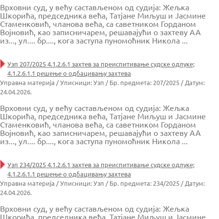
Врховни суд, у већу састављеном од судија: Жељка
Шкорића, председника већа, Татјане Миљуш и Јасмине
Стаменковић, чланова већа, са саветником Горданом
Војновић, као записничарем, решавајући о захтеву АА
из..., ул.... бр...., кога заступа пуномоћник Никола ...
Узп 207/2025 4.1.2.6.1 захтев за преиспитивање судске одлуке;
4.1.2.6.1.1 решење о одбацивању захтева
Управна материја / Уписници: Узп / Бр. предмета: 207/2025 / Датум:
24.04.2026.
Врховни суд, у већу састављеном од судија: Жељка
Шкорића, председника већа, Татјане Миљуш и Јасмине
Стаменковић, чланова већа, са саветником Горданом
Војновић, као записничарем, решавајући о захтеву АА
из..., ул.... бр...., кога заступа пуномоћник Никола ...
Узп 234/2025 4.1.2.6.1 захтев за преиспитивање судске одлуке;
4.1.2.6.1.1 решење о одбацивању захтева
Управна материја / Уписници: Узп / Бр. предмета: 234/2025 / Датум:
24.04.2026.
Врховни суд, у већу састављеном од судија: Жељка
Шкорића, председника већа, Татјане Миљуш и Јасмине