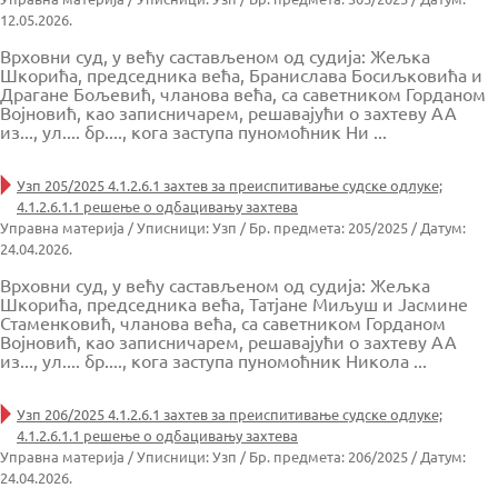
12.05.2026.
Врховни суд, у већу састављеном од судија: Жељка
Шкорића, председника већа, Бранислава Босиљковића и
Драгане Бољевић, чланова већа, са саветником Горданом
Војновић, као записничарем, решавајући о захтеву АА
из..., ул.... бр...., кога заступа пуномоћник Ни ...
Узп 205/2025 4.1.2.6.1 захтев за преиспитивање судске одлуке;
4.1.2.6.1.1 решење о одбацивању захтева
Управна материја / Уписници: Узп / Бр. предмета: 205/2025 / Датум:
24.04.2026.
Врховни суд, у већу састављеном од судија: Жељка
Шкорића, председника већа, Татјане Миљуш и Јасмине
Стаменковић, чланова већа, са саветником Горданом
Војновић, као записничарем, решавајући о захтеву АА
из..., ул.... бр...., кога заступа пуномоћник Никола ...
Узп 206/2025 4.1.2.6.1 захтев за преиспитивање судске одлуке;
4.1.2.6.1.1 решење о одбацивању захтева
Управна материја / Уписници: Узп / Бр. предмета: 206/2025 / Датум:
24.04.2026.