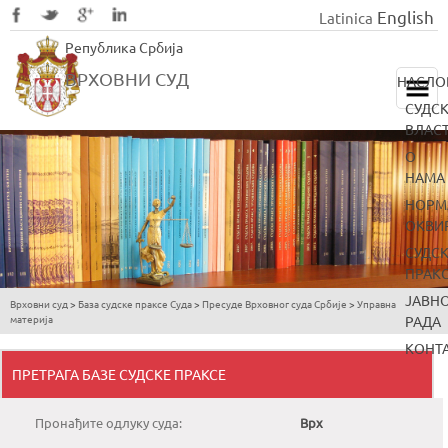
English
Latinica
Skip
Република Србија
to
main
ВРХОВНИ СУД
НАСЛО
content
СУДС
ВЛАС
О
НАМА
НОРМ
ОКВИ
СУДС
ПРАК
ЈАВН
Врховни суд
>
База судске праксе Суда
>
Пресуде Врховног суда Србије
>
Управна
You
материја
РАДА
are
КОНТ
here
ПРЕТРАГА БАЗЕ СУДСКЕ ПРАКСЕ
Пронађите одлуку суда:
Врх