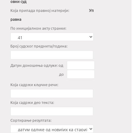
овни суд
Kоја припада правној материји:
Уп
равна
По иницијалном акту странке:
Број судског предмета/година:
Датум доношења одлуке: од
до
Која садржи кључне речи:
Која садржи део текста:
Сортирање резултата: