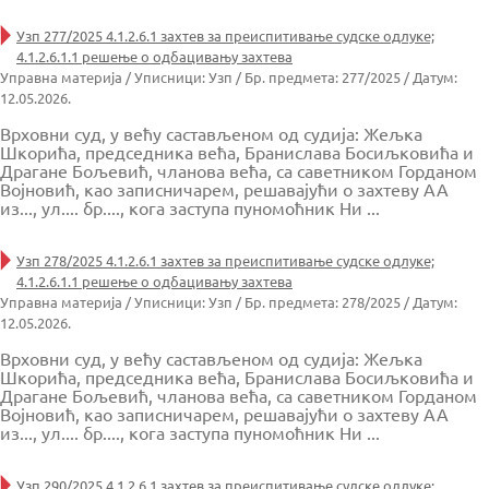
Узп 277/2025 4.1.2.6.1 захтев за преиспитивање судске одлуке;
4.1.2.6.1.1 решење о одбацивању захтева
Управна материја / Уписници: Узп / Бр. предмета: 277/2025 / Датум:
12.05.2026.
Врховни суд, у већу састављеном од судија: Жељка
Шкорића, председника већа, Бранислава Босиљковића и
Драгане Бољевић, чланова већа, са саветником Горданом
Војновић, као записничарем, решавајући о захтеву АА
из..., ул.... бр...., кога заступа пуномоћник Ни ...
Узп 278/2025 4.1.2.6.1 захтев за преиспитивање судске одлуке;
4.1.2.6.1.1 решење о одбацивању захтева
Управна материја / Уписници: Узп / Бр. предмета: 278/2025 / Датум:
12.05.2026.
Врховни суд, у већу састављеном од судија: Жељка
Шкорића, председника већа, Бранислава Босиљковића и
Драгане Бољевић, чланова већа, са саветником Горданом
Војновић, као записничарем, решавајући о захтеву АА
из..., ул.... бр...., кога заступа пуномоћник Ни ...
Узп 290/2025 4.1.2.6.1 захтев за преиспитивање судске одлуке;