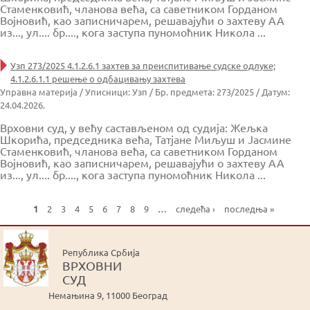
Стаменковић, чланова већа, са саветником Горданом
Војновић, као записничарем, решавајући о захтеву АА
из..., ул.... бр...., кога заступа пуномоћник Никола ...
Узп 273/2025 4.1.2.6.1 захтев за преиспитивање судске одлуке;
4.1.2.6.1.1 решење о одбацивању захтева
Управна материја / Уписници: Узп / Бр. предмета: 273/2025 / Датум:
24.04.2026.
Врховни суд, у већу састављеном од судија: Жељка
Шкорића, председника већа, Татјане Миљуш и Јасмине
Стаменковић, чланова већа, са саветником Горданом
Војновић, као записничарем, решавајући о захтеву АА
из..., ул.... бр...., кога заступа пуномоћник Никола ...
1
2
3
4
5
6
7
8
9
…
следећа ›
последња »
P
a
g
Република Србија
e
ВРХОВНИ
s
СУД
Немањина 9, 11000 Београд