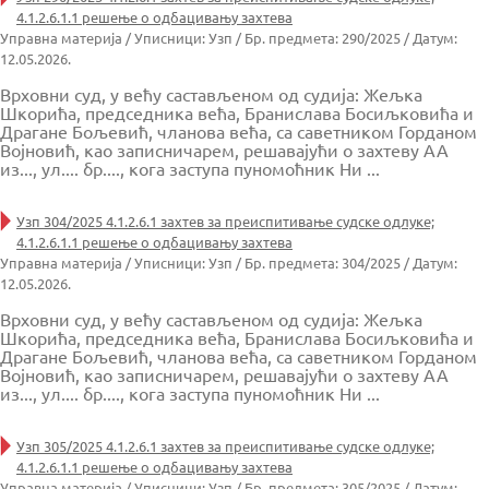
4.1.2.6.1.1 решење о одбацивању захтева
Управна материја / Уписници: Узп / Бр. предмета: 290/2025 / Датум:
12.05.2026.
Врховни суд, у већу састављеном од судија: Жељка
Шкорића, председника већа, Бранислава Босиљковића и
Драгане Бољевић, чланова већа, са саветником Горданом
Војновић, као записничарем, решавајући о захтеву АА
из..., ул.... бр...., кога заступа пуномоћник Ни ...
Узп 304/2025 4.1.2.6.1 захтев за преиспитивање судске одлуке;
4.1.2.6.1.1 решење о одбацивању захтева
Управна материја / Уписници: Узп / Бр. предмета: 304/2025 / Датум:
12.05.2026.
Врховни суд, у већу састављеном од судија: Жељка
Шкорића, председника већа, Бранислава Босиљковића и
Драгане Бољевић, чланова већа, са саветником Горданом
Војновић, као записничарем, решавајући о захтеву АА
из..., ул.... бр...., кога заступа пуномоћник Ни ...
Узп 305/2025 4.1.2.6.1 захтев за преиспитивање судске одлуке;
4.1.2.6.1.1 решење о одбацивању захтева
Управна материја / Уписници: Узп / Бр. предмета: 305/2025 / Датум: