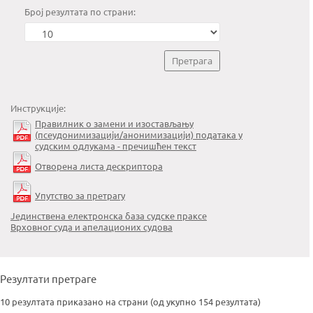
Број резултата по страни:
Инструкције:
Правилник о замени и изостављању
(псеудонимизацији/анонимизацији) података у
судским одлукама - пречишћен текст
Отворена листа дескриптора
Упутство за претрагу
Јединствена електронска база судске праксе
Врховног суда и апелационих судова
Резултати претраге
10 резултата приказано на страни (од укупно 154 резултата)