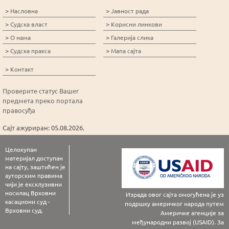
>
>
Насловна
Јавност рада
>
>
Судска власт
Корисни линкови
>
>
О нама
Галерија слика
>
>
Судска пракса
Мапа сајта
>
Контакт
Проверите статус Вашег
предмета преко портала
правосуђа
Сајт ажуриран: 05.08.2026.
Целокупан
материјал доступан
на сајту, заштићен је
ауторским правима
чији је ексклузивни
носилац Врховни
Израда овог сајта омогућена је уз
касациони суд -
подршку америчког народа путем
Врховни суд.
Америчке агенције за
међународни развој (USAID). За