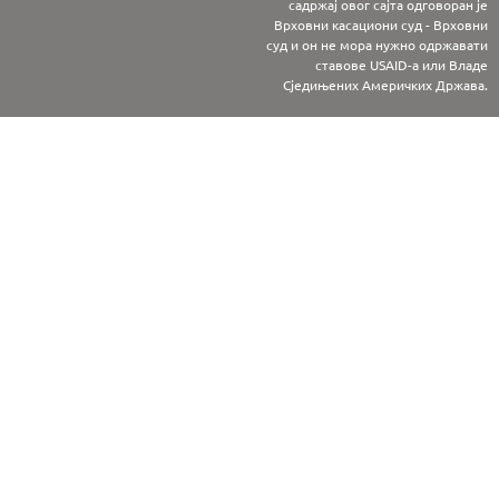
садржај овог сајта одговоран је
Врховни касациони суд - Врховни
суд и он не мора нужно одржавати
ставове USAID-а или Владе
Сједињених Америчких Држава.