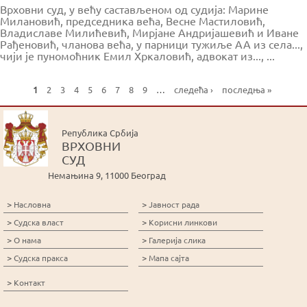
Врховни суд, у већу састављеном од судија: Марине
Милановић, председника већа, Весне Мастиловић,
Владиславе Милићевић, Mирјане Андријашевић и Иване
Рађеновић, чланова већа, у парници тужиље AA из села...,
чији је пуномоћник Емил Хркаловић, адвокат из..., ...
1
2
3
4
5
6
7
8
9
…
следећа ›
последња »
P
a
g
Република Србија
e
ВРХОВНИ
s
СУД
Немањина 9, 11000 Београд
>
>
Насловна
Јавност рада
>
>
Судска власт
Корисни линкови
>
>
О нама
Галерија слика
>
>
Судска пракса
Мапа сајта
>
Контакт