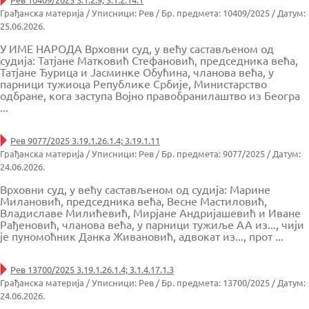
Грађанска материја / Уписници: Рев / Бр. предмета: 10409/2025 / Датум:
25.06.2026.
У ИМЕ НАРОДА Врховни суд, у већу састављеном од
судија: Татјане Матковић Стефановић, председника већа,
Taтјане Ђурица и Јасминке Обућина, чланова већа, у
парници тужиоца Републике Србије, Министарство
одбране, кога заступа Војно правобранилаштво из Београ
...
Рев 9077/2025 3.19.1.26.1.4; 3.19.1.11
Грађанска материја / Уписници: Рев / Бр. предмета: 9077/2025 / Датум:
24.06.2026.
Врховни суд, у већу састављеном од судија: Марине
Милановић, председника већа, Весне Мастиловић,
Владиславе Милићевић, Mирјане Андријашевић и Иване
Рађеновић, чланова већа, у парници тужиље АА из..., чији
је пуномоћник Данка Живановић, адвокат из..., прот ...
Рев 13700/2025 3.19.1.26.1.4; 3.1.4.17.1.3
Грађанска материја / Уписници: Рев / Бр. предмета: 13700/2025 / Датум:
24.06.2026.