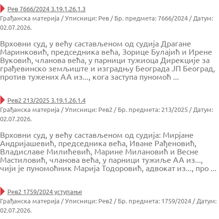
Рев 7666/2024 3.19.1.26.1.3
Грађанска материја / Уписници: Рев / Бр. предмета: 7666/2024 / Датум:
02.07.2026.
Врховни суд, у већу састављеном од судија Драгане
Маринковић, председника већа, Зорице Булајић и Ирене
Вуковић, чланова већа, у парници тужиоца Дирекције за
грађевинско земљиште и изградњу Београда ЈП Београд,
против тужених АА из..., кога заступа пуномоћ ...
Рев2 213/2025 3.19.1.26.1.4
Грађанска материја / Уписници: Рев2 / Бр. предмета: 213/2025 / Датум:
02.07.2026.
Врховни суд, у већу састављеном од судија: Мирјане
Андријашевић, председника већа, Иване Рађеновић,
Владиславе Милићевић, Марине Милановић и Весне
Мастиловић, чланова већа, у парници тужиље АА из...,
чији је пуномоћник Марија Тодоровић, адвокат из..., про ...
Рев2 1759/2024 уступање
Грађанска материја / Уписници: Рев2 / Бр. предмета: 1759/2024 / Датум:
02.07.2026.