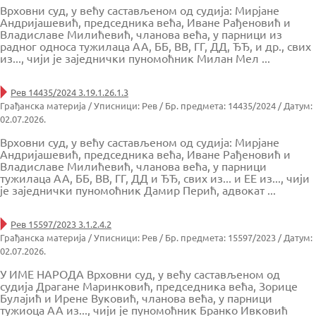
Врховни суд, у већу састављеном од судија: Мирјане
Андријашевић, председника већа, Иване Рађеновић и
Владиславе Милићевић, чланова већа, у парници из
радног односа тужилаца AA, ББ, ВВ, ГГ, ДД, ЂЂ, и др., свих
из..., чији је заједнички пуномоћник Милан Мел ...
Рев 14435/2024 3.19.1.26.1.3
Грађанска материја / Уписници: Рев / Бр. предмета: 14435/2024 / Датум:
02.07.2026.
Врховни суд, у већу састављеном од судија: Мирјане
Андријашевић, председника већа, Иване Рађеновић и
Владиславе Милићевић, чланова већа, у парници
тужилаца АА, ББ, ВВ, ГГ, ДД и ЂЂ, свих из... и ЕЕ из..., чији
је заједнички пуномоћник Дамир Перић, адвокат ...
Рев 15597/2023 3.1.2.4.2
Грађанска материја / Уписници: Рев / Бр. предмета: 15597/2023 / Датум:
02.07.2026.
У ИМЕ НАРОДА Врховни суд, у већу састављеном од
судија Драгане Маринковић, председника већа, Зорице
Булајић и Ирене Вуковић, чланова већа, у парници
тужиоца АА из..., чији је пуномоћник Бранко Ивковић