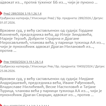
адвокат из..., против туженог ББ из..., чији је пуномо ...
Рев2 289/2026 3.19.1.26.1.4
Грађанска материја / Уписници: Рев2 / Бр. предмета: 289/2026 / Датум:
01.07.2026.
Врховни суд, у већу састављеном од судија: Гордане
Комненић, председника већа, др Илије Зиндовића,
Марије Терзић, Добриле Страјина и Драгане
Миросављевић, чланова већа, у парници тужиоца АА из...,
чији је пуномоћник адвокат Драган Милановић из...,
против ...
Рев 19450/2024 3.19.1.26.1.4
Грађанска материја / Уписници: Рев / Бр. предмета: 19450/2024 / Датум:
25.06.2026.
Врховни суд, у већу састављеном од судија: Мирјане
Андријашевић, председника већа, Иване Рађеновић,
Владиславе Милићевић, Весне Мастиловић и Татјане
Ђурица, чланова већа у парници тужиоца АА из..., чији је
пуномоћник Драган Сворцан, адвокат из..., против ...
Рев 10409/2025 3.1.2.9; 3.1.2.14.1