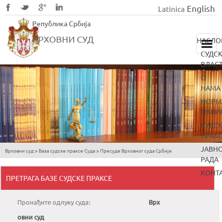
English
Latinica
Skip
Република Србија
to
main
ВРХОВНИ СУД
НАСЛО
content
СУДС
ВЛАС
О
НАМА
НОРМ
ОКВИ
СУДС
ПРАК
ЈАВН
Врховни суд
>
База судске праксе Суда
>
Пресуде Врховног суда Србије
You
РАДА
are
КОНТ
ПРЕТРАГА БАЗЕ СУДСКЕ ПРАКСЕ
here
Пронађите одлуку суда:
Врх
овни суд