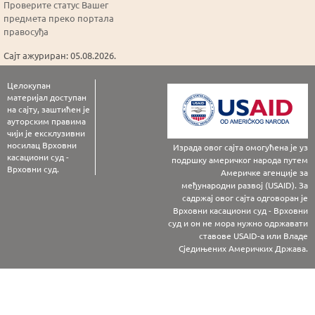
Проверите статус Вашег
предмета преко портала
правосуђа
Сајт ажуриран: 05.08.2026.
Целокупан
материјал доступан
на сајту, заштићен је
ауторским правима
чији је ексклузивни
носилац Врховни
Израда овог сајта омогућена је уз
касациони суд -
подршку америчког народа путем
Врховни суд.
Америчке агенције за
међународни развој (USAID). За
садржај овог сајта одговоран је
Врховни касациони суд - Врховни
суд и он не мора нужно одржавати
ставове USAID-а или Владе
Сједињених Америчких Држава.