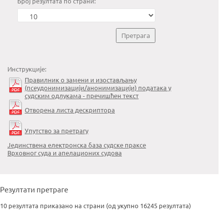
Број резултата по страни:
Инструкције:
Правилник о замени и изостављању
(псеудонимизацији/анонимизацији) података у
судским одлукама - пречишћен текст
Отворена листа дескриптора
Упутство за претрагу
Јединствена електронска база судске праксе
Врховног суда и апелационих судова
Резултати претраге
10 резултата приказано на страни (од укупно 16245 резултата)