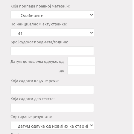
Kоја припада правној материји:
По иницијалном акту странке:
Број судског предмета/година:
Датум доношења одлуке: од
до
Која садржи кључне речи:
Која садржи део текста:
Сортирање резултата: