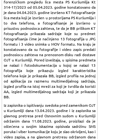
forenzičkom pregledu lica mesta PS Kuršumlija Kt
314-17/2023 od 05.04.2023. godine konstatovano da
je dana 04.04.2023. godine izvršeno KT fotografisanje
lica mesta koji je izvršen u prostorijama PS Kuršumlija i
to dva telefona, a fotografisanje je izvršeno u
prisustvu podnosioca zahteva, te da je BB prilikom KT
fotografisanja prikazala sadržaje koje su predmet
fotografisanja čime je načinjeno 13 fotografija u JPG
formatu i 3 video snimka u MOV formatu. Na kraju je
konstatovano da su fotografije i video zapis predati
podnosiocu zahteva na prenosnom disku radi dostave
OJT u Kuršumliji. Pored izveštaja, u spisima predmeta
se nalazi i fotodokumentacija u kojoj se nalazi 13
fotografija koje prikazuju izgled karakteristika
telefona koje je prikazala BB, izgled profila na jednoj
od aplikacija za razmenu multimedijalnog sadržaja,
izgled profila na istoj mreži za koji je tvrdila da koristi
AA, izgled multimedijalnog sadržaja koji je prikazala
BB.
Iz zapisnika o ispitivanju svedoka pred zamenikom OJT
u Kuršumliji dana 13.04.2023. godine i iz zapisnika sa
glavnog pretresa pred Osnovnim sudom u Kuršumliji
održanim dana 11.08.2023. godine, proizilazi da je
oštećena u svojim iskazima opisivala sadržinu SMS
poruka i viber komunikacije koju je slao okrivljeni, kao i
video zapisa, a na glavnom pretresu održanom dana