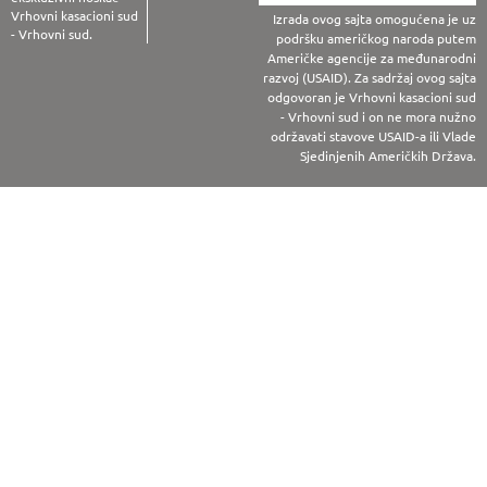
Vrhovni kasacioni sud
Izrada ovog sajta omogućena je uz
- Vrhovni sud.
podršku američkog naroda putem
Američke agencije za međunarodni
razvoj (USAID). Za sadržaj ovog sajta
odgovoran je Vrhovni kasacioni sud
- Vrhovni sud i on ne mora nužno
održavati stavove USAID-a ili Vlade
Sjedinjenih Američkih Država.