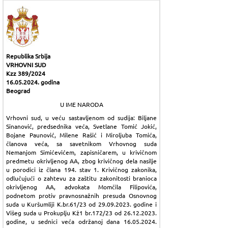
Republika Srbija
VRHOVNI SUD
Kzz 389/2024
16.05.2024. godina
Beograd
U IME NARODA
Vrhovni sud, u veću sastavljenom od sudija: Biljane
Sinanović, predsednika veća, Svetlane Tomić Jokić,
Bojane Paunović, Milene Rašić i Miroljuba Tomića,
članova veća, sa savetnikom Vrhovnog suda
Nemanjom Simićevićem, zapisničarem, u krivičnom
predmetu okrivljenog AA, zbog krivičnog dela nasilje
u porodici iz člana 194. stav 1. Krivičnog zakonika,
odlučujući o zahtevu za zaštitu zakonitosti branioca
okrivljenog AA, advokata Momčila Filipovića,
podnetom protiv pravnosnažnih presuda Osnovnog
suda u Kuršumliji K.br.61/23 od 29.09.2023. godine i
Višeg suda u Prokuplju Kž1 br.172/23 od 26.12.2023.
godine, u sednici veća održanoj dana 16.05.2024.