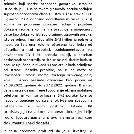
snimaka koji sadrže označene govornike. Branilac
ističe da je CD sa snimkom glasovnih poruka sačinjen
suprotno odredbama člana 15. stav 1. i 16. stav 1. ZKP
i glavi VII ZKP, odnosno odredbama iz tačke 2) i 3)
kojima su propisane dokazne radnje i posebne
dokazne radnje, a kojima nije predviđena mogućnost
da se kao dokaz koristi audio snimak glasovnih poruka.
Isto se odnosi i na fotografije SMS i viber prepiske iz
mobilnog telefona koju je oštećena kao jedan od
učesnika u toj prepisci, zadokumentovala na
navedenom CD i isti predala policiji, a poseban
nedostatak predstavlja to što se ne vidi datum kada su
poruke upućene, niti kada su poslate, a kada primljene
od strane učesnika prepiske, pa se ne može sa
izvesnošću utvrditi vreme izvršenja krivičnog dela,
koje u izreci presude označeno kao počev od
21.09.2022. godine do 23.12.2022. godine. Branilac
dalje smatra da načinjene fotografije ekrana mobilnog
telefona na kom su prikazane SMS poruke koje su
navodno upućene od strane okrivljenog svedocima
ne
oštećenima u ovom postupku takođe
predstavljaju na zakonu zasnovan dokaz jer i nije
reč o fotografijama u pravom smislu reči koje
dokumentuju neki događaj.
Iz spisa predmeta proizilazi da je u izveštaju o