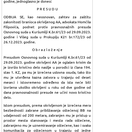
godine, jednoglasno je doneo:
P R E S U D U
ODBIJA SE, kao neosnovan, zahtev za zaštitu
zakonitosti branioca okrivljenog AA, advokata Momčila
Filipovića, podnet protiv pravnosnažnih presuda
Osnovnog suda u Kuršumliji K.br.61/23 od 29.09.2023.
godine i Višeg suda u Prokuplju Kž1 br.172/23 od
26.12.2023. godine.
O b r a z l o ž e nj e
Presudom Osnovnog suda u Kuršumliji K.br.61/23 od
29.09.2023. godine okrivljeni AA je oglašen krivim da
je izvršio krivično delo nasilje u porodici iz člana 194.
stav 1. KZ, pa mu je izrečena uslovna osuda, tako što
mu je utvrđena kazna zatvora u trajanju od deset
meseci i istovremeno određeno da ista neće biti
izvršena ukoliko okrivljeni u roku od dve godine od
dana pravnosnažnosti presude ne učini novo krivično
delo.
Istom presudom, prema okrivljenom je izrečena mera
bezbednosti zabrane približavanja oštećenoj BB na
udaljenosti od 200 metara, zabranjen mu je pristup u
prostor mesta stanovanja i mesta rada oštećene,
zabranjeno mu je uznemiravanje oštećene, kao i svaka
komunikacija za oštećenom u trajanju od jedne