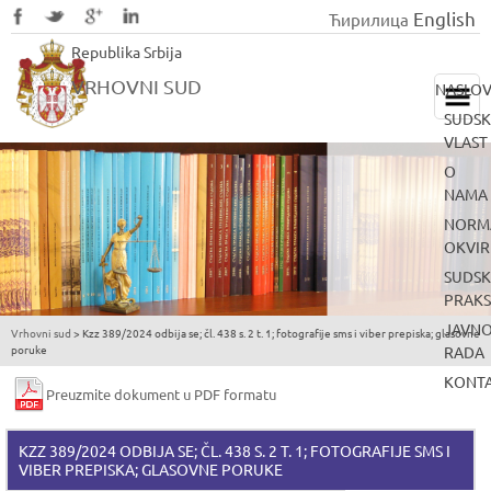
English
Ћирилица
Skip
Republika Srbija
to
main
VRHOVNI SUD
NASLO
content
SUDS
VLAST
O
NAMA
NORMA
OKVIR
SUDS
PRAK
JAVNO
Vrhovni sud
>
Kzz 389/2024 odbija se; čl. 438 s. 2 t. 1; fotografije sms i viber prepiska; glasovne
You
poruke
RADA
are
KONT
Preuzmite dokument u PDF formatu
here
KZZ 389/2024 ODBIJA SE; ČL. 438 S. 2 T. 1; FOTOGRAFIJE SMS I
VIBER PREPISKA; GLASOVNE PORUKE