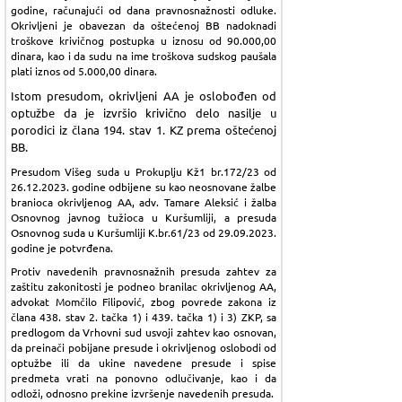
godine, računajući od dana pravnosnažnosti odluke.
Okrivljeni je obavezan da oštećenoj BB nadoknadi
troškove krivičnog postupka u iznosu od 90.000,00
dinara, kao i da sudu na ime troškova sudskog paušala
plati iznos od 5.000,00 dinara.
Istom presudom, okrivljeni AA je oslobođen od
optužbe da je izvršio krivično delo nasilje u
porodici iz člana 194. stav 1. KZ prema oštećenoj
BB.
Presudom Višeg suda u Prokuplju Kž1 br.172/23 od
26.12.2023. godine odbijene su kao neosnovane žalbe
branioca okrivljenog AA, adv. Tamare Aleksić i žalba
Osnovnog javnog tužioca u Kuršumliji, a presuda
Osnovnog suda u Kuršumliji K.br.61/23 od 29.09.2023.
godine je potvrđena.
Protiv navedenih pravnosnažnih presuda zahtev za
zaštitu zakonitosti je podneo branilac okrivljenog AA,
advokat Momčilo Filipović, zbog povrede zakona iz
člana 438. stav 2. tačka 1) i 439. tačka 1) i 3) ZKP, sa
predlogom da Vrhovni sud usvoji zahtev kao osnovan,
da preinači pobijane presude i okrivljenog oslobodi od
optužbe ili da ukine navedene presude i spise
predmeta vrati na ponovno odlučivanje, kao i da
odloži, odnosno prekine izvršenje navedenih presuda.