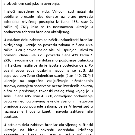
slobodnom sudijskom uverenju.
Imajući navedeno u vidu, Vrhovni sud nalazi da
pobijane presude nisu donete uz bitnu povredu
odredaba krivičnog postupka iz člana 438. stav 2.
tačka 1) ZKP, kako se to neosnovano ukazuje u
podnetom zahtevu branioca okrivljenog.
U ostalom delu zahteva za zaštitu zakonitosti branilac
okrivljenog ukazuje na povredu zakona iz člana 439.
tačka 3) ZKP, navodima da nisu bili ispunjeni uslovi za
primenu člana 89a KZ i povredu člana 439 tačka 1
ZKP, navodima da nije dokazano postojanje psihičkog
ni fizičkog nasilja te da je izostala posledica dela. Po
oceni ovog suda ovakvim navodima se suštinski
osporava utvrđeno činjenično stanje (član 440. ZKP) i
ukazuje na pogrešno zaključivanje nižestepenih
sudova, davanjem sopstvene ocene izvedenih dokaza,
a što ne predstavlja zakonski razlog zbog kojeg je u
smislu člana 485. stav 4. ZKP, dozvoljeno podnošenje
ovog vanrednog pravnog leka okrivljenom i njegovom
braniocu zbog povrede zakona, pa se Vrhovni sud u
razmatranje i ocenu iznetih navoda zahteva, nije
upuštao.
U ostalom delu zahteva branilac okrivljenog suštinski
ukazuje na bitnu povredu odredaba krivičnog
postupka iz člana 438. stav 1. tačka 11) ZKP,