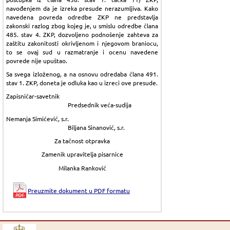
navođenjem da je izreka presude nerazumljiva. Kako
navedena povreda odredbe ZKP ne predstavlja
zakonski razlog zbog kojeg je, u smislu odredbe člana
485. stav 4. ZKP, dozvoljeno podnošenje zahteva za
zaštitu zakonitosti okrivljenom i njegovom braniocu,
to se ovaj sud u razmatranje i ocenu navedene
povrede nije upuštao.
Sa svega izloženog, a na osnovu odredaba člana 491.
stav 1. ZKP, doneta je odluka kao u izreci ove presude.
Zapisničar-savetnik
Predsednik veća-sudija
Nemanja Simićević, s.r.
Biljana Sinanović, s.r.
Za tačnost otpravka
Zamenik upravitelja pisarnice
Milanka Ranković
Preuzmite dokument u PDF formatu