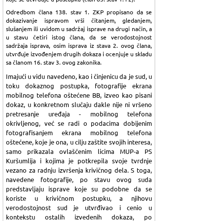
Odredbom člana 138. stav 1. ZKP propisano da se
dokazivanje ispravom vrši čitanjem, gledanjem,
slušanjem ili uvidom u sadržaj isprave na drugi način, a
u stavu četiri istog člana, da se verodostojnost
sadržaja isprava, osim isprava iz stava 2. ovog člana,
utvrđuje izvođenjem drugih dokaza i ocenjuje u skladu
sa članom 16. stav 3. ovog zakonika.
Imajući u vidu navedeno, kao i činjenicu da je sud, u
toku dokaznog postupka, fotografije ekrana
mobilnog telefona oštećene BB, izveo kao pisani
dokaz, u konkretnom slučaju dakle nije ni vršeno
pretresanje uređaja - mobilnog telefona
okrivljenog, već se radi o podacima dobijenim
fotografisanjem ekrana mobilnog telefona
oštećene, koje je ona, u cilju zaštite svojih interesa,
samo prikazala ovlašćenim licima MUP-a PS
Kuršumlija i kojima je potkrepila svoje tvrdnje
vezano za radnju izvršenja krivičnog dela. S toga,
navedene fotografije, po stavu ovog suda
predstavljaju isprave koje su podobne da se
koriste u krivičnom postupku, a njihovu
verodostojnost sud je utvrđivao i cenio u
kontekstu ostalih izvedenih dokaza, po