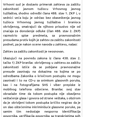
Vrhovni sud je dostavio primerak zahteva za zaštitu
zakonitosti javnom tužiocu Vrhovnog javnog
tužilaštva, shodno odredbi člana 488. stav 1. ZKP i, u
sednici veća koju je održao bez obaveštenja javnog
tužioca Vrhovnog javnog tužilaštva i branioca
okrivljenog, smatrajući da njihovo prisustvo nije od
značaja za donošenje odluke (član 488. stav 2. ZKP)
razmotrio spise predmeta, sa pravnosnažnim
presudama protiv kojih je zahtev za zaštitu zakonitosti
podnet, pa je nakon ocene navoda u zahtevu, našao:
Zahtev za zaštitu zakonitosti je neosnovan.
Ukazujući na povredu zakona iz člana 438. stav 2.
tačka 1) ZKP branilac okrivljenog u zahtevu za zaštitu
zakonitosti ističe da se pobijane pravnosnažne
presude zasnivaju na dokazima na kojima se po
odredbama Zakonika o krivičnom postupku ne mogu
zasnivati i to na CD-u sa snimkom glasovnih poruka,
kao i na fotografijama SMS i viber prepiske iz
mobilnog telefona oštećene. Branilac svoj stav
obrazlaže time da tokom postupka nije obavljeno
veštačenje glasa i govora od strane veštaka, s obzirom
da je okrivljeni tokom postupka izričito negirao da je
on slao oštećenima inkriminišuće glasovne poruke, pa
samim tim nedostaje nesporna identifikacija
govornika, verifikacija govornika sa transkriptima svih