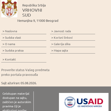
Republika Srbija
VRHOVNI
SUD
Nemanjina 9, 11000 Beograd
>
>
Naslovna
Javnost rada
>
>
Sudska vlast
Korisni linkovi
>
>
O nama
Galerija slika
>
>
Sudska praksa
Mapa sajta
>
Kontakt
Proverite status Vašeg predmeta
preko portala pravosuđa
Sajt ažuriran: 05.08.2026.
Celokupan materijal
dostupan na sajtu,
zaštićen je autorskim
pravima čiji je
ekskluzivni nosilac