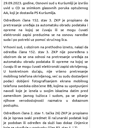
29.09.2023. godine, Osnovni sud u Kuršumliji je izvršio
uvid u CD sa snimkom glasovnih poruka optuženog
AA, koji je dostavila PS Kuršumlija.
Odredbom člana 152. stav 3. ZKP je propisano da
pretresanje uređaja za automatsku obradu podataka i
opreme na kojoj se čuvaju ili se mogu čuvati
elektronski zapisi preduzima se na osnovu naredbe
suda i po potrebi uz pomoć stručnog lica.
Vrhovni sud, s obzirom na prethodno izneto, nalazi da
odredba člana 152. stav 3. ZKP nije povređena s
obzirom da se ona odnosi na pretresanje uređaja za
automatsku obradu podataka ili opreme na kojoj se
čuvaju ili se mogu čuvati elektronski zapisi okrivljenog.
U konkretnom slučaju, nije vršeno pretresanje
mobilnog telefona okrivljenog, već su sudu dostavljeni
podaci dobijeni fotografisanjem ekrana mobilnog
telefona svedoka oštećene BB, kojima su upotpunjeni
navodi koje je iznela u svojim iskazima datim pred
zamenikom javnog tužioca i sudom, pa se pitanje
njihove verodostojnosti razmatra u dokaznom
postupku.
Odredbom člana 2. stav 1. tačka 26) ZKP je propisano
da je isprava svaki predmet ili računarski podatak koji
je podoban ili određen da služi kao dokaz činjenice
koje se utvrđuje u postupku (član 83. stav 1. i 2).