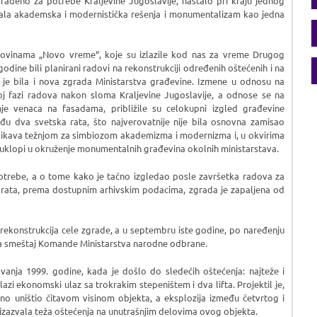
rađeno za potrebe Kraljevine Jugoslavije, nastalo pri kraju jednog
rala akademska i modernistička rešenja i monumentalizam kao jedna
novinama „Novo vreme“, koje su izlazile kod nas za vreme Drugog
odine bili planirani radovi na rekonstrukciji određenih oštećenih i na
 je bila i nova zgrada Ministarstva građevine. Izmene u odnosu na
noj fazi radova nakon sloma Kraljevine Jugoslavije, a odnose se na
nje venaca na fasadama, približile su celokupni izgled građevine
eđu dva svetska rata, što najverovatnije nije bila osnovna zamisao
slikava težnjom za simbiozom akademizma i modernizma i, u okvirima
e uklopi u okruženje monumentalnih građevina okolnih ministarstava.
potrebe, a o tome kako je tačno izgledao posle završetka radova za
rata, prema dostupnim arhivskim podacima, zgrada je zapaljena od
rekonstrukcija cele zgrade, a u septembru iste godine, po naređenju
za smeštaj Komande Ministarstva narodne odbrane.
anja 1999. godine, kada je došlo do sledećih oštećenja: najteže i
azi ekonomski ulaz sa trokrakim stepeništem i dva lifta. Projektil je,
no uništio čitavom visinom objekta, a eksplozija između četvrtog i
e izazvala teža oštećenja na unutrašnjim delovima ovog objekta.