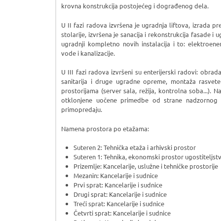
krovna konstrukcija postojećeg i dograđenog dela.
U II fazi radova izvršena je ugradnja liftova, izrada 
stolarije, izvršena je sanacija i rekonstrukcija fasade i
ugradnji kompletno novih instalacija i to: elektroener
vode i kanalizacije.
U III fazi radova izvršeni su enterijerski radovi: obra
sanitarija i druge ugradne opreme, montaža rasvet
prostorijama (server sala, režija, kontrolna soba...).
otklonjene uočene primedbe od strane nadzornog or
primopredaju.
Namena prostora po etažama:
Suteren 2: Tehnička etaža i arhivski prostor
Suteren 1: Tehnika, ekonomski prostor ugostiteljstv
Prizemlje: Kancelarije, uslužne i tehničke prostorije
Mezanin: Kancelarije i sudnice
Prvi sprat: Kancelarije i sudnice
Drugi sprat: Kancelarije i sudnice
Treći sprat: Kancelarije i sudnice
Četvrti sprat: Kancelarije i sudnice