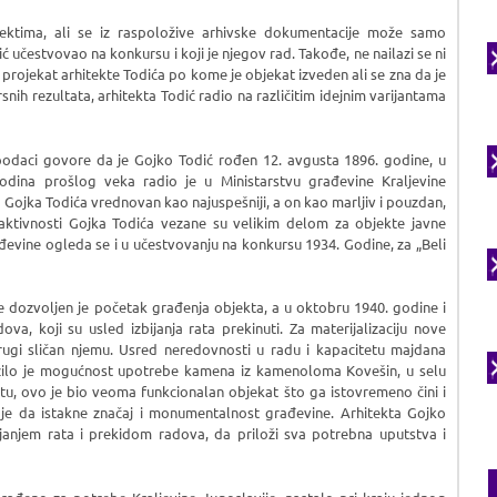
jektima, ali se iz raspoložive arhivske dokumentacije može samo
 učestvovao na konkursu i koji je njegov rad. Takođe, ne nailazi se ni
 projekat arhitekte Todića po kome je objekat izveden ali se zna da je
nih rezultata, arhitekta Todić radio na različitim idejnim varijantama
odaci govore da je Gojko Todić rođen 12. avgusta 1896. godine, u
odina prošlog veka radio je u Ministarstvu građevine Kraljevine
 Gojka Todića vrednovan kao najuspešniji, a on kao marljiv i pouzdan,
aktivnosti Gojka Todića vezane su velikim delom za objekte javne
vine ogleda se i u učestvovanju na konkursu 1934. Godine, za „Beli
 dozvoljen je početak građenja objekta, a u oktobru 1940. godine i
dova, koji su usled izbijanja rata prekinuti. Za materijalizaciju nove
rugi sličan njemu. Usred neredovnosti u radu i kapacitetu majdana
žilo je mogućnost upotrebe kamena iz kamenoloma Kovešin, u selu
, ovo je bio veoma funkcionalan objekat što ga istovremeno čini i
 je da istakne značaj i monumentalnost građevine. Arhitekta Gojko
ijanjem rata i prekidom radova, da priloži sva potrebna uputstva i