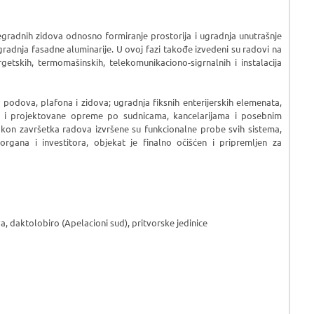
pregradnih zidova odnosno formiranje prostorija i ugradnja unutrašnje
 ugradnja fasadne aluminarije. U ovoj fazi takođe izvedeni su radovi na
getskih, termomašinskih, telekomunikaciono-sigrnalnih i instalacija
da podova, plafona i zidova; ugradnja fiksnih enterijerskih elemenata,
e i projektovane opreme po sudnicama, kancelarijama i posebnim
 Nakon završetka radova izvršene su funkcionalne probe svih sistema,
gana i investitora, objekat je finalno očišćen i pripremljen za
a, daktolobiro (Apelacioni sud), pritvorske jedinice