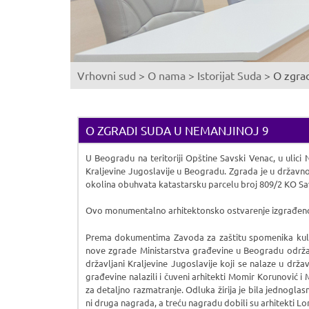
Vrhovni sud
>
O nama
>
Istorijat Suda
>
O zgra
You
are
here
O ZGRADI SUDA U NEMANJINOJ 9
U Beogradu na teritoriji Opštine Savski Venac, u ulici
Kraljevine Jugoslavije u Beogradu. Zgrada je u državnoj
okolina obuhvata katastarsku parcelu broj 809/2 KO Sa
Ovo monumentalno arhitektonsko ostvarenje izgrađeno j
Prema dokumentima Zavoda za zaštitu spomenika kult
nove zgrade Ministarstva građevine u Beogradu održan 
državljani Kraljevine Jugoslavije koji se nalaze u državi
građevine nalazili i čuveni arhitekti Momir Korunović i 
za detaljno razmatranje. Odluka žirija je bila jednogl
ni druga nagrada, a treću nagradu dobili su arhitekti L