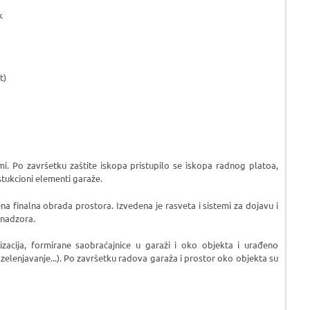
k
t)
mi. Po završetku zaštite iskopa pristupilo se iskopa radnog platoa,
stukcioni elementi garaže.
đena finalna obrada prostora. Izvedena je rasveta i sistemi za dojavu i
 nadzora.
lizacija, formirane saobraćajnice u garaži i oko objekta i urađeno
zelenjavanje...). Po završetku radova garaža i prostor oko objekta su