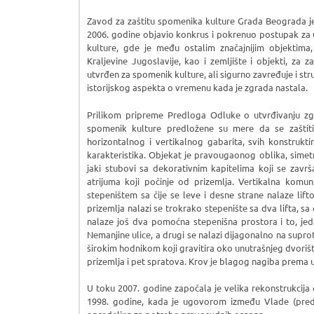
Zavod za zaštitu spomenika kulture Grada Beograda je
2006. godine objavio konkrus i pokrenuo postupak za 
kulture, gde je među ostalim značajnijim objektim
Kraljevine Jugoslavije, kao i zemljište i objekti, za 
utvrđen za spomenik kulture, ali sigurno zavređuje i str
istorijskog aspekta o vremenu kada je zgrada nastala.
Prilikom pripreme Predloga Odluke o utvrđivanju zg
spomenik kulture predložene su mere da se zaštiti
horizontalnog i vertikalnog gabarita, svih konstruktir
karakteristika. Objekat je pravougaonog oblika, sime
jaki stubovi sa dekorativnim kapitelima koji se završ
atrijuma koji počinje od prizemlja. Vertikalna kom
stepeništem sa čije se leve i desne strane nalaze lift
prizemlja nalazi se trokrako stepenište sa dva lifta, sa
nalaze još dva pomoćna stepenišna prostora i to, je
Nemanjine ulice, a drugi se nalazi dijagonalno na supr
širokim hodnikom koji gravitira oko unutrašnjeg dvorišt
prizemlja i pet spratova. Krov je blagog nagiba prema
U toku 2007. godine započala je velika rekonstrukcija
1998. godine, kada je ugovorom između Vlade (predl