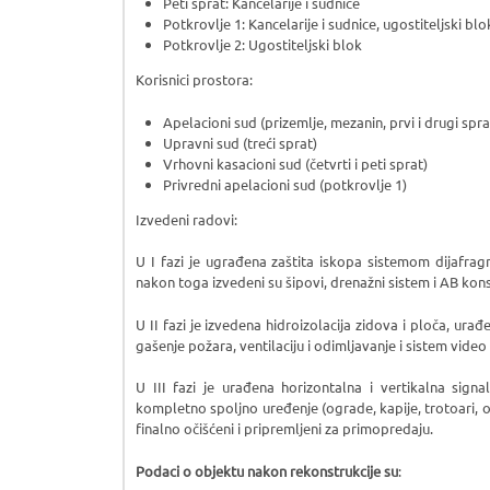
Peti sprat: Kancelarije i sudnice
Potkrovlje 1: Kancelarije i sudnice, ugostiteljski blo
Potkrovlje 2: Ugostiteljski blok
Korisnici prostora:
Apelacioni sud (prizemlje, mezanin, prvi i drugi spra
Upravni sud (treći sprat)
Vrhovni kasacioni sud (četvrti i peti sprat)
Privredni apelacioni sud (potkrovlje 1)
Izvedeni radovi:
U I fazi je ugrađena zaštita iskopa sistemom dijafrag
nakon toga izvedeni su šipovi, drenažni sistem i AB kon
U II fazi je izvedena hidroizolacija zidova i ploča, ura
gašenje požara, ventilaciju i odimljavanje i sistem video
U III fazi je urađena horizontalna i vertikalna signa
kompletno spoljno uređenje (ograde, kapije, trotoari, o
finalno očišćeni i pripremljeni za primopredaju.
Podaci o objektu nakon rekonstrukcije su
: