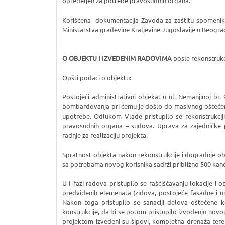
opredeljen za potrebe pravosudnih organa.
Korišćena dokumentacija Zavoda za zaštitu spomenik
Ministarstva građevine Kraljevine Jugoslavije u Beogra
O OBJEKTU I IZVEDENIM RADOVIMA
posle rekonstrukc
Opšti podaci o objektu:
Postojeći administrativni objekat u ul. Nemanjinoj br
bombardovanja pri čemu je došlo do masivnog oštećenja
upotrebe. Odlukom Vlade pristupilo se rekonstrukc
pravosudnih organa – sudova. Uprava za zajedničke
radnje za realizaciju projekta.
Spratnost objekta nakon rekonstrukcije i dogradnje ob
sa potrebama novog korisnika sadrži približno 500 kance
U I fazi radova pristupilo se raščišćavanju lokacije i
predviđenih elemenata (zidova, postojeće fasadne i unut
Nakon toga pristupilo se sanaciji delova oštećene k
konstrukcije, da bi se potom pristupilo izvođenju novo
projektom izvedeni su šipovi, kompletna drenaža tere