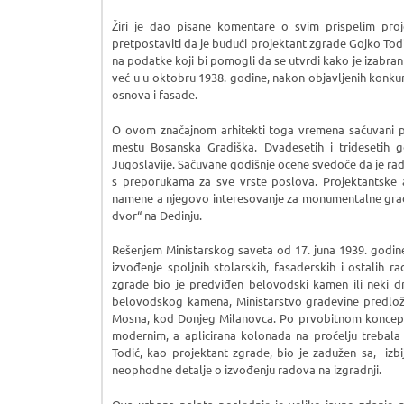
Žiri je dao pisane komentare o svim prispelim pro
pretpostaviti da je budući projektant zgrade Gojko Todić
na podatke koji bi pomogli da se utvrdi kako je izabran
već u u oktobru 1938. godine, nakon objavljenih konkurs
osnova i fasade.
O ovom značajnom arhitekti toga vremena sačuvani p
mestu Bosanska Gradiška. Dvadesetih i tridesetih g
Jugoslavije. Sačuvane godišnje ocene svedoče da je rad
s preporukama za sve vrste poslova. Projektantske 
namene a njegovo interesovanje za monumentalne građe
dvor“ na Dedinju.
Rešenjem Ministarskog saveta od 17. juna 1939. godine
izvođenje spoljnih stolarskih, fasaderskih i ostalih ra
zgrade bio je predviđen belovodski kamen ili neki d
belovodskog kamena, Ministarstvo građevine predlo
Mosna, kod Donjeg Milanovca. Po prvobitnom konceptu
modernim, a aplicirana kolonada na pročelju trebala
Todić, kao projektant zgrade, bio je zadužen sa, izb
neophodne detalje o izvođenju radova na izgradnji.