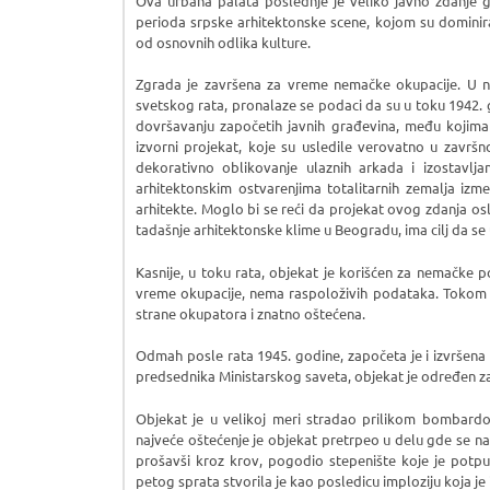
Ova urbana palata poslednje je veliko javno zdanje g
perioda srpske arhitektonske scene, kojom su domini
od osnovnih odlika kulture.
Zgrada je završena za vreme nemačke okupacije. U 
svetskog rata, pronalaze se podaci da su u toku 1942. g
dovršavanju započetih javnih građevina, među kojima
izvorni projekat, koje su usledile verovatno u završ
dekorativno oblikovanje ulaznih arkada i izostavlja
arhitektonskim ostvarenjima totalitarnih zemalja izm
arhitekte. Moglo bi se reći da projekat ovog zdanja o
tadašnje arhitektonske klime u Beogradu, ima cilj da s
Kasnije, u toku rata, objekat je korišćen za nemačke 
vreme okupacije, nema raspoloživih podataka. Tokom 
strane okupatora i znatno oštećena.
Odmah posle rata 1945. godine, započeta je i izvršena 
predsednika Ministarskog saveta, objekat je određen 
Objekat je u velikoj meri stradao prilikom bombardov
najveće oštećenje je objekat pretrpeo u delu gde se nal
prošavši kroz krov, pogodio stepenište koje je potpu
petog sprata stvorila je kao posledicu imploziju koja j