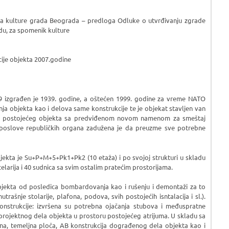
a kulture grada Beograda – predloga Odluke o utvrđivanju zgrade
du, za spomenik kulture
ije objekta 2007.godine
. 9 izgrađen je 1939. godine, a oštećen 1999. godine za vreme NATO
 objekta kao i delova same konstrukcije te je objekat stavljen van
iji postojećeg objekta sa predviđenom novom namenom za smeštaj
 poslove republičkih organa zadužena je da preuzme sve potrebne
jekta je Su+P+M+5+Pk1+Pk2 (10 etaža) i po svojoj strukturi u skladu
larija i 40 sudnica sa svim ostalim pratećim prostorijama.
 objekta od posledica bombardovanja kao i rušenju i demontaži za to
rašnje stolarije, plafona, podova, svih postojećih isntalacija i sl.).
onstrukcije: izvršena su potrebna ojačanja stubova i međuspratne
projektnog dela objekta u prostoru postojećeg atrijuma. U skladu sa
na, temeljna ploča, AB konstrukcija dograđenog dela objekta kao i