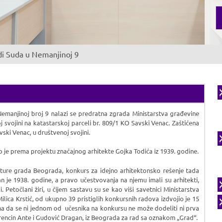
di Suda u Nemanjinoj 9
 Nemanjinoj broj 9 nalazi se predratna zgrada Ministarstva građevine
 svojini na katastarskoj parceli br. 809/1 KO Savski Venac. Zaštićena
vski Venac, u društvenoj svojini.
e prema projektu značajnog arhitekte Gojka Todića iz 1939. godine.
ure grada Beograda, konkurs za idejno arhitektonsko rešenje tada
je 1938. godine, a pravo učestvovanja na njemu imali su arhitekti,
. Petočlani žiri, u čijem sastavu su se kao viši savetnici Ministarstva
Milica Krstić, od ukupno 39 pristiglih konkursnih radova izdvojio je 15
asna da se ni jednom od učesnika na konkursu ne može dodeliti ni prva
orencin Ante i Gudović Dragan, iz Beograda za rad sa oznakom „Grad“.