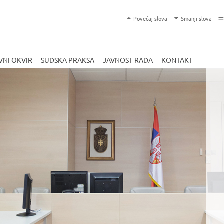
Skip
T
Povećaj slova
Smanji slova
to
e
main
x
content
t
NI OKVIR
SUDSKA PRAKSA
JAVNOST RADA
KONTAKT
S
i
z
e