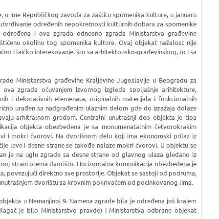
, u ime Republičkog zavoda za zaštitu spomenika kulture, u januaru
utvrđivanje određenih nepokretnosti kulturnih dobara za spomenike
a, određena i ova zgrada odnosno zgrada Ministarstva građevine
zaštićenu okolinu tog spomenika kulture. Ovaj objekat nažalost nije
učno i laičko interesovanje, što sa arhitektonsko-građevinskog, to i sa
rade Ministarstva građevine Kraljevine Jugoslavije u Beogradu za
 ova zgrada očuvanjem izvornog izgleda spoljašnje arihitekture,
nih i dekorativnih elemenata, originalnih materijala i funkcionalnih
trično urađen sa nadgrađenim ulaznim delom gde do izražaja dolaze
avaju arhitralnom gredom. Centralni unutrašnji deo objekta je tipa
unikacija objekta obezbeđena je sa monumenatalnim četvorokrakim
ovi i mokri čvorovi. Na dvorišnom delu koji ima ekonomski prilaz iz
 čije leve i desne strane se takođe nalaze mokri čvorovi. U objektu se
dan je na uglu zgrade sa desne strane od glavnog ulaza gledano iz
otnoj strani prema dvorištu. Horizontalna komunikacija obezbeđena je
a, povezujući direktno sve prostorije. Objekat se sastoji od podruma,
 unutrašnjem dvorištu sa krovnim pokrivačem od pocinkovanog lima.
 objekta u Nemanjinoj 9. Namena zgrade bila je određena još krajem
agač je bilo Ministarstvo pravde) i Ministarstva odbrane objekat