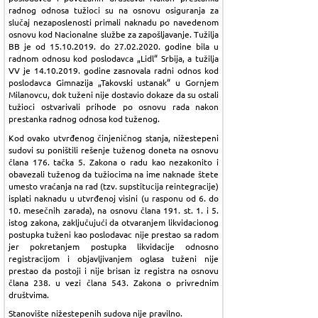
radnog odnosa tužioci su na osnovu osiguranja za
slučaj nezaposlenosti primali naknadu po navedenom
osnovu kod Nacionalne službe za zapošljavanje. Tužilja
BB je od 15.10.2019. do 27.02.2020. godine bila u
radnom odnosu kod poslodavca „Lidl“ Srbija, a tužilja
VV je 14.10.2019. godine zasnovala radni odnos kod
poslodavca Gimnazija „Takovski ustanak“ u Gornjem
Milanovcu, dok tuženi nije dostavio dokaze da su ostali
tužioci ostvarivali prihode po osnovu rada nakon
prestanka radnog odnosa kod tuženog.
Kod ovako utvrđenog činjeničnog stanja, nižestepeni
sudovi su poništili rešenje tuženog doneta na osnovu
člana 176. tačka 5. Zakona o radu kao nezakonito i
obavezali tuženog da tužiocima na ime naknade štete
umesto vraćanja na rad (tzv. supstitucija reintegracije)
isplati naknadu u utvrđenoj visini (u rasponu od 6. do
10. mesečnih zarada), na osnovu člana 191. st. 1. i 5.
istog zakona, zaključujući da otvaranjem likvidacionog
postupka tuženi kao poslodavac nije prestao sa radom
jer pokretanjem postupka likvidacije odnosno
registracijom i objavljivanjem oglasa tuženi nije
prestao da postoji i nije brisan iz registra na osnovu
člana 238. u vezi člana 543. Zakona o privrednim
društvima.
Stanovište nižestepenih sudova nije pravilno.