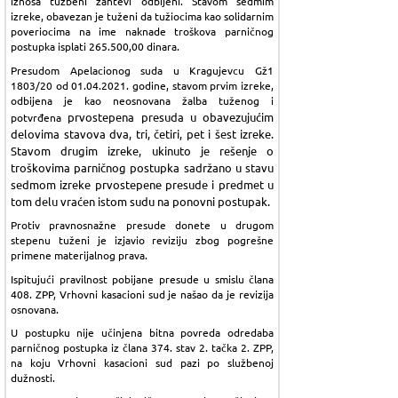
iznosa tužbeni zahtevi odbijeni. Stavom sedmim
izreke, obavezan je tuženi da tužiocima kao solidarnim
poveriocima na ime naknade troškova parničnog
postupka isplati 265.500,00 dinara.
Presudom Apelacionog suda u Kragujevcu Gž1
1803/20 od 01.04.2021. godine, stavom prvim izreke,
odbijena je kao neosnovana žalba tuženog i
prvostepena presuda u obavezujućim
potvrđena
delovima stavova dva, tri, četiri, pet i šest izreke.
Stavom drugim izreke, ukinuto je rešenje o
troškovima parničnog postupka sadržano u stavu
sedmom izreke prvostepene presude i predmet u
tom delu vraćen istom sudu na ponovni postupak.
Protiv pravnosnažne presude donete u drugom
stepenu tuženi je izjavio reviziju zbog pogrešne
primene materijalnog prava.
Ispitujući pravilnost pobijane presude u smislu člana
408. ZPP, Vrhovni kasacioni sud je našao da je revizija
osnovana.
U postupku nije učinjena bitna povreda odredaba
parničnog postupka iz člana 374. stav 2. tačka 2. ZPP,
na koju Vrhovni kasacioni sud pazi po službenoj
dužnosti.