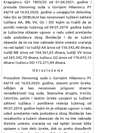
Kragujevcu Gž1 1803/20 od 01.04.2021. godine i
presuda Osnovnog suda u Gornjem Milanovcu P1
64/19 od 16.03.2020. godine u usvajajućim delovima,
tako što se ODBIJAJU kao neosnovani tužbeni zahtevi
tužilaca AA, BB, VV, GG i DD kojim su tražili da se
poništi rešenje tuženog od 09.01.2019. godine kojim
je tužiocima otkazan ugovor o radu usled prestanka
rada poslodavca zbog likvidacije i da se tuženi
obaveže da im na ime naknade štete umesto vraćanja
na rad isplati i to tužilji AA iznos od 156.542,40 dinara,
tužilji BB iznos od 104.361,03 dinara, tužilji VV iznos
od 265.342,70 dinara, tužiocu GG iznos od 176.655,12
dinara i tužiocu DD 172.271,94 dinara.
O b r a z l o ž e nj e
Presudom Osnovnog suda u Gornjem Milanovcu P1
64/19 od 16.03.2020. godine, stavom prvim izreke,
odbijen je kao neosnovan prigovor stvarne
nenadležnosti tog suda. Stavovima drugim, trećim,
četvrtim, petim i šestim izreke usvojeni su tužbeni
zahtevi tužilaca i poništena rešenja tuženog od
09.01.2019. godine kojim im je otkazan ugovor o radu
usled prestanka rada poslodavca zbog likvidacije kao
nezakonito a tuženi obavezan da im na ime naknade
štetete umesto vraćanja na rad isplati iznose bliže
opisane u tom delu izreke, dok su preko dosuđenih