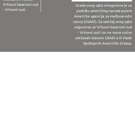
Vrhovni kasacioni sud
Izrada ovog sajta omogućena je uz
- Vrhovni sud.
podršku američkog naroda putem
Američke agencije za međunarodni
razvoj (USAID). Za sadržaj ovog sajta
odgovoran je Vrhovni kasacioni sud
- Vrhovni sud i on ne mora nužno
održavati stavove USAID-a ili Vlade
Sjedinjenih Američkih Država.