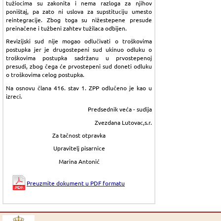
tužiocima su zakonita i nema razloga za njihov
poništaj, pa zato ni uslova za supstituciju umesto
reintegracije. Zbog toga su nižestepene presude
preinačene i tužbeni zahtev tužilaca odbijen.
Revizijski sud nije mogao odlučivati o troškovima
postupka jer je drugostepeni sud ukinuo odluku o
troškovima postupka sadržanu u prvostepenoj
presudi, zbog čega će prvostepeni sud doneti odluku
o troškovima celog postupka.
Na osnovu člana 416. stav 1. ZPP odlučeno je kao u
izreci.
Predsednik veća - sudija
Zvezdana Lutovac,s.r.
Za tačnost otpravka
Upravitelj pisarnice
Marina Antonić
Preuzmite dokument u PDF formatu