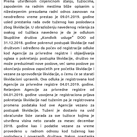
Prema utvrđenom činjeničnom stanju, tužiocima,
zaposlenim na radnim mestima bliže opisanim u
nižestepenim presudama radni odnos zasnovan na
neodređeno vreme prestao je 09.01.2019. godine
usled prestanka rada ovde tuženog kao poslodavca
zbog likvidacije. U obrazloženju navedenog rešenja za
svakog od tužilaca navedeno je da je odlukom
Skupštine društva „Kondivik usluge“ DOO od
31.12.2018. godine pokrenut postupak likvidacije nad
društvom i određeno da počev od registracije odluke
kod Agencije za privredne registre i objavljivanja
oglasa o pokretanju postupka likvidacije, društvo ne
može preduzimati nove poslove, već samo poslove po
okončanju poslova započetih pre početka likvidacije i
vezane za sprovođenje likvidacije, o čemu će se starati
likvidacioni upravnik. Ova odluka je registrovana kod
Agencije za privredne registre 04.01.2019. godine.
Rešenjem Agencije za privredne registre od
04.01.2019. godine usvojena je registraciona prijava
pokretanja likvidacije nad tuženim pa je registrovana
promena podataka kod ove Agencije vezano za
postupak likvidacije. Tuženi je dostavio na uvid
obračunske liste zarada za sve tužioce kojima je
utvrđena visina neto zarade za mesec decembar
2018. godine kao i podatke vezane za vreme
provedeno u radnom odnosu kod tuženog kao
poslodavca i povezanih društava. Nakon prestanka