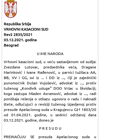
Republika Srbija
VRHOVNI KASACIONI SUD
Rev2 2835/2021
03.12.2021. godina
Beograd
U IME NARODA
Vrhovni kasacioni sud, u veću sastavljenom od sudija:
Zvezdane Lutovac, predsednika veća, Dragane
Marinković i Ivane Rađenović, u parnici tužilaca AA,
BB, VV i GG, svi iz ... i DD iz ..., čiji je zajednički
punomoćnik Dušan Vujošević, advokat iz ..., protiv
tuženog „Kondivik usluge“ DOO Vršac u likvidaciji,
koga zastupa Mladen Avramović, advokat iz ..., radi
poništaja rešenja o otkazu ugovora o radu i naknadi
štete, odlučujući o reviziji tuženog izjavljenoj protiv
presude Apelacionog suda u Kragujevcu Gž1 1803/20
od 01.04.2021. godine, u sednici održanoj dana
03.12.2021. godine, doneo je
P R E S U D U
PREINAČUJU SE presuda Apelacionog suda u