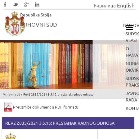
English
Ћирилица
Skip
Republika Srbija
to
main
VRHOVNI SUD
NASLO
content
SUDS
VLAST
O
NAMA
NORMA
OKVIR
SUDS
PRAK
JAVNO
Vrhovni sud
>
Rev2 2835/2021 3.5.15; prestanak radnog odnosa
You
RADA
are
Preuzmite dokument u PDF formatu
KONT
here
REV2 2835/2021 3.5.15; PRESTANAK RADNOG ODNOSA