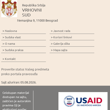
Republika Srbija
VRHOVNI
SUD
Nemanjina 9, 11000 Beograd
>
>
Naslovna
Javnost rada
>
>
Sudska vlast
Korisni linkovi
>
>
O nama
Galerija slika
>
>
Sudska praksa
Mapa sajta
>
Kontakt
Proverite status Vašeg predmeta
preko portala pravosuđa
Sajt ažuriran: 05.08.2026.
Celokupan materijal
dostupan na sajtu,
zaštićen je autorskim
pravima čiji je
ekskluzivni nosilac