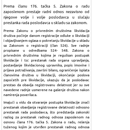
Prema članu 176. tačka 5. Zakona o radu
zaposlenom prestaje radni odnos nezavisno od
njegove volje i volje poslodavca u slučaju
prestanka rada poslodavca u skladu sa zakonom.
Prema Zakonu o privrednim društvima likvidacija
društva počinje danom registracije odluke o likvidaciji
i objavljivanjem oglasa o pokretanju likvidacije u skladu
sa Zakonom o registraciji (član 526). Sve radnje
propisane u odredbama 524- 548. Zakona o
privrednim društvima kojima je regulisan postupak
likvidacije i to: prestanak rada organa upravljanja,
postavljanje likvidacionog upravnika, popis imovine i
prijava potraživanja, završni bilans, ograničenje isplata
članovima društva u likvidaciji, okončanje poslova
započetih pre likvidacije, ukazuju da je poslodavac
prestao da obavlja registrovanu delatnost jer su sve
navedene radnje usmerene na gašenje društva nakon
namirenja poverilaca.
Imajući u vidu da otvaranje postupka likvidacije znači
prestanak obavljanja registrovane delatnosti odnosno
prestanak rada poslodavca, što predstavlja zakonski
razlog za prestanak radnog odnosa zaposlenom na
osnovu člana 176. tačka 5. Zakona o radu, rešenja
tuženog kojim je utvrđen prestanak radnog odnosa