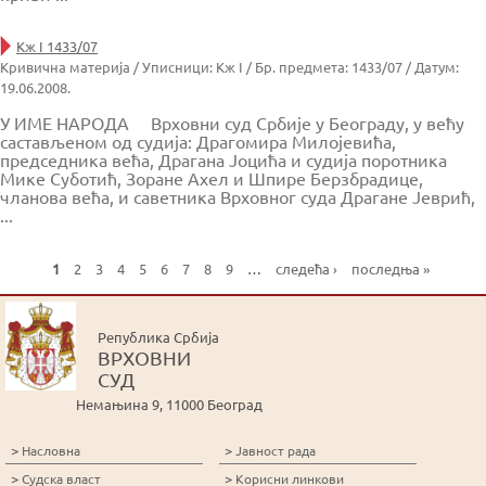
Кж I 1433/07
Кривична материја / Уписници: Кж I / Бр. предмета: 1433/07 / Датум:
19.06.2008.
У ИМЕ НАРОДА Врховни суд Србије у Београду, у већу
састављеном од судија: Драгомира Милојевића,
председника већа, Драгана Јоцића и судија поротника
Мике Суботић, Зоране Ахел и Шпире Берзбрадице,
чланова већа, и саветника Врховног суда Драгане Јеврић,
...
1
2
3
4
5
6
7
8
9
…
следећа ›
последња »
P
a
g
Република Србија
e
ВРХОВНИ
s
СУД
Немањина 9, 11000 Београд
>
>
Насловна
Јавност рада
>
>
Судска власт
Корисни линкови