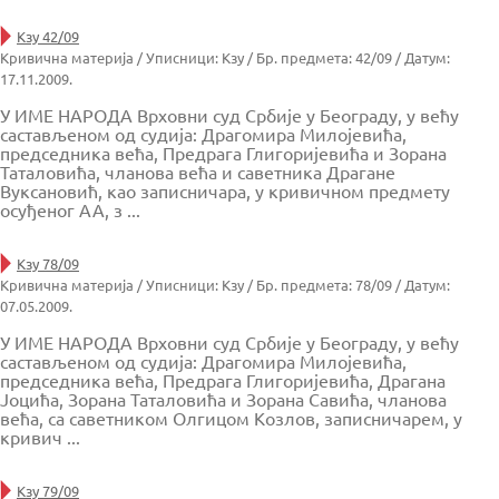
Кзу 42/09
Кривична материја / Уписници: Кзу / Бр. предмета: 42/09 / Датум:
17.11.2009.
У ИМЕ НАРОДА Врховни суд Србије у Београду, у већу
састављеном од судија: Драгомира Милојевића,
председника већа, Предрага Глигоријевића и Зорана
Таталовића, чланова већа и саветника Драгане
Вуксановић, као записничара, у кривичном предмету
осуђеног АА, з ...
Кзу 78/09
Кривична материја / Уписници: Кзу / Бр. предмета: 78/09 / Датум:
07.05.2009.
У ИМЕ НАРОДА Врховни суд Србије у Београду, у већу
састављеном од судија: Драгомира Милојевића,
председника већа, Предрага Глигоријевића, Драгана
Јоцића, Зорана Таталовића и Зорана Савића, чланова
већа, са саветником Олгицом Козлов, записничарем, у
кривич ...
Кзу 79/09