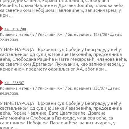
председника већа, Зорана Таталовића, Слободана
Рашића, Горана Чавлине и Драгана Јоцића, чланова већа,
са саветником Небојшом Павловићем, записничарем, у
кри ...
Кж I 1978/08
Кривична материја / Уписници: Кж I / Бр. предмета: 1978/08 / Датум:
22.09.2008.
У ИМЕ НАРОДА Врховни суд Србије у Београду, у већу
састављеном од судија: Новице Пековића, председника
већа, Слободана Рашића и Нате Месаровић, чланова већа,
са саветником Драганом Лужњанин, као записничарем, у
кривичном предмету окривљеног АА, због кри ...
Кж I 336/07
Кривична материја / Уписници: Кж I / Бр. предмета: 336/07 / Датум:
09.09.2008.
У ИМЕ НАРОДА Врховни суд Србије у Београду, у већу
састављеном од судија: Јанка Лазаревића, председника
већа, Горана Чавлине, Бате Цветковића, Драгана
Аћимовића и Слободана Газиводе, чланова већа, са
саветником Небојшом Павловићем, записничарем, у
криви ...