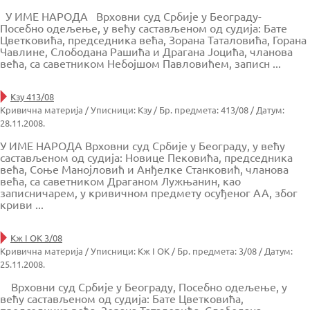
У ИМЕ НАРОДА Врховни суд Србије у Београду-
Посебно одељење, у већу састављеном од судија: Бате
Цветковића, председника већа, Зорана Таталовића, Горана
Чавлине, Слободана Рашића и Драгана Јоцића, чланова
већа, са саветником Небојшом Павловићем, записн ...
Кзу 413/08
Кривична материја / Уписници: Кзу / Бр. предмета: 413/08 / Датум:
28.11.2008.
У ИМЕ НАРОДА Врховни суд Србије у Београду, у већу
састављеном од судија: Новице Пековића, председника
већа, Соње Манојловић и Анђелке Станковић, чланова
већа, са саветником Драганом Лужњанин, као
записничарем, у кривичном предмету осуђеног АА, због
криви ...
Кж I ОК 3/08
Кривична материја / Уписници: Кж I ОК / Бр. предмета: 3/08 / Датум:
25.11.2008.
Врховни суд Србије у Београду, Посебно одељење, у
већу састављеном од судија: Бате Цветковића,