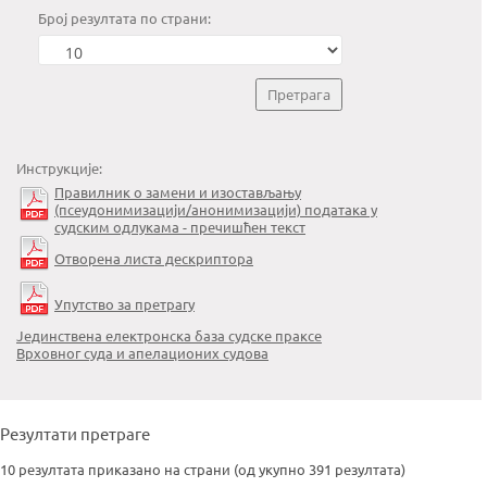
Број резултата по страни:
Инструкције:
Правилник о замени и изостављању
(псеудонимизацији/анонимизацији) података у
судским одлукама - пречишћен текст
Отворена листа дескриптора
Упутство за претрагу
Јединствена електронска база судске праксе
Врховног суда и апелационих судова
Резултати претраге
10 резултата приказано на страни (од укупно 391 резултата)