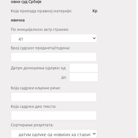
овни суд Србије
Kоја припада правној материји:
Кр
ивична
По иницијалном акту странке:
Број судског предмета/година:
Датум доношења одлуке: од
до
Која садржи кључне речи:
Која садржи део текста:
Сортирање резултата: