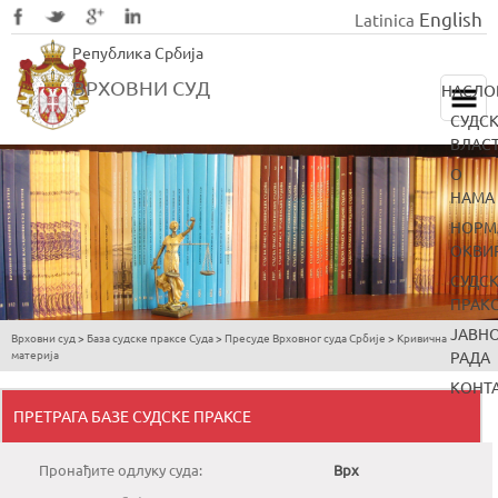
English
Latinica
Skip
Република Србија
to
main
ВРХОВНИ СУД
НАСЛО
content
СУДС
ВЛАС
О
НАМА
НОРМ
ОКВИ
СУДС
ПРАК
ЈАВН
Врховни суд
>
База судске праксе Суда
>
Пресуде Врховног суда Србије
>
Кривична
You
материја
РАДА
are
КОНТ
here
ПРЕТРАГА БАЗЕ СУДСКЕ ПРАКСЕ
Пронађите одлуку суда:
Врх