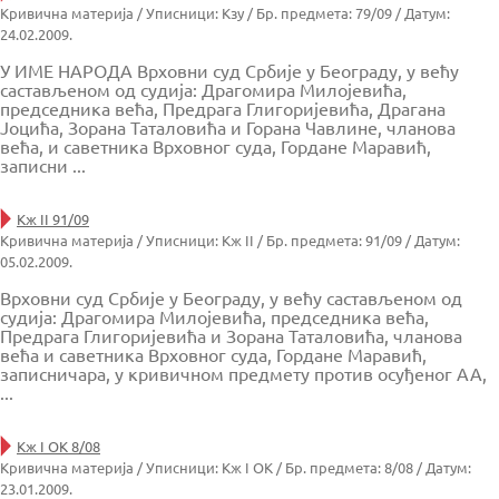
Кривична материја / Уписници: Кзу / Бр. предмета: 79/09 / Датум:
24.02.2009.
У ИМЕ НАРОДА Врховни суд Србије у Београду, у већу
састављеном од судија: Драгомира Милојевића,
председника већа, Предрага Глигоријевића, Драгана
Јоцића, Зорана Таталовића и Горана Чавлине, чланова
већа, и саветника Врховног суда, Гордане Маравић,
записни ...
Кж II 91/09
Кривична материја / Уписници: Кж II / Бр. предмета: 91/09 / Датум:
05.02.2009.
Врховни суд Србије у Београду, у већу састављеном од
судија: Драгомира Милојевића, председника већа,
Предрага Глигоријевића и Зорана Таталовића, чланова
већа и саветника Врховног суда, Гордане Маравић,
записничара, у кривичном предмету против осуђеног АА,
...
Кж I ОК 8/08
Кривична материја / Уписници: Кж I ОК / Бр. предмета: 8/08 / Датум:
23.01.2009.