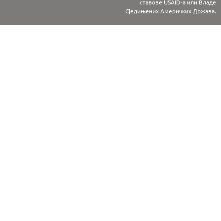
ставове USAID-а или Владе
Сједињених Америчких Држава.