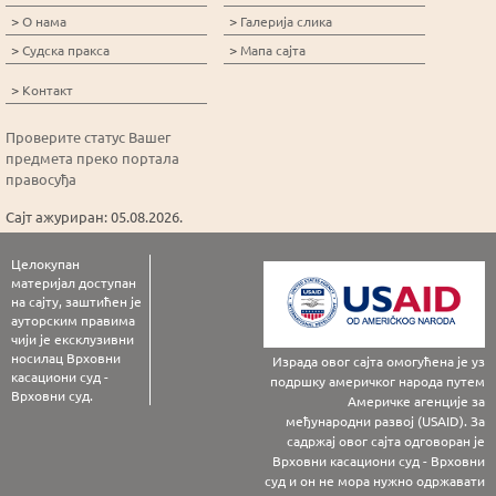
>
>
О нама
Галерија слика
>
>
Судска пракса
Мапа сајта
>
Контакт
Проверите статус Вашег
предмета преко портала
правосуђа
Сајт ажуриран: 05.08.2026.
Целокупан
материјал доступан
на сајту, заштићен је
ауторским правима
чији је ексклузивни
носилац Врховни
Израда овог сајта омогућена је уз
касациони суд -
подршку америчког народа путем
Врховни суд.
Америчке агенције за
међународни развој (USAID). За
садржај овог сајта одговоран је
Врховни касациони суд - Врховни
суд и он не мора нужно одржавати