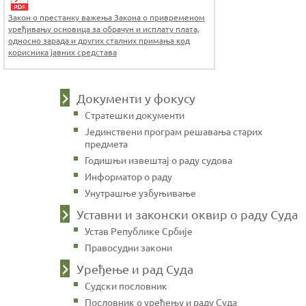
Закон о престанку важења Закона о привременом
уређивању основица за обрачун и исплату плата,
односно зарада и других сталних примања код
корисника јавних средстава
Документи у фокусу
Стратешки документи
Јединствени програм решавања старих
предмета
Годишњи извештај о раду судова
Информатор о раду
Унутрашње узбуњивање
Уставни и законски оквир о раду Суда
Устав Републике Србије
Правосудни закони
Уређење и рад Суда
Судски пословник
Пословник о уређењу и раду Суда