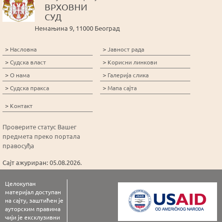
ВРХОВНИ
СУД
Немањина 9, 11000 Београд
>
>
Насловна
Јавност рада
>
>
Судска власт
Корисни линкови
>
>
О нама
Галерија слика
>
>
Судска пракса
Мапа сајта
>
Контакт
Проверите статус Вашег
предмета преко портала
правосуђа
Сајт ажуриран: 05.08.2026.
Целокупан
материјал доступан
на сајту, заштићен је
ауторским правима
чији је ексклузивни