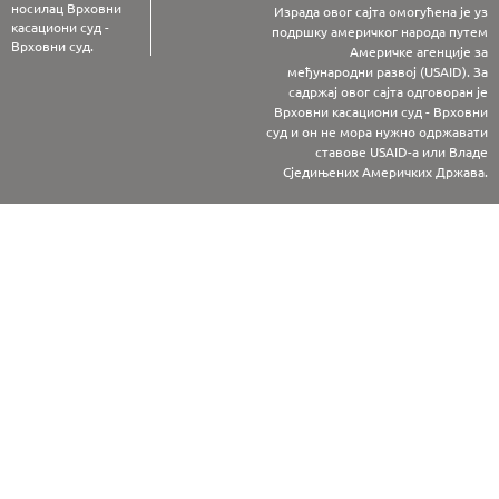
носилац Врховни
Израда овог сајта омогућена је уз
касациони суд -
подршку америчког народа путем
Врховни суд.
Америчке агенције за
међународни развој (USAID). За
садржај овог сајта одговоран је
Врховни касациони суд - Врховни
суд и он не мора нужно одржавати
ставове USAID-а или Владе
Сједињених Америчких Држава.