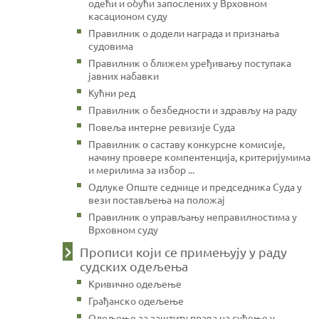
одећи и обући запослених у Врховном
касационом суду
Правилник о додели награда и признања
судовима
Правилник о ближем уређивању поступака
јавних набавки
Кућни ред
Правилник о безбедности и здрављу на раду
Повеља интерне ревизије Суда
Правилник о саставу конкурсне комисије,
начину провере компентенција, критеријумима
и мерилима за избор ...
Одлуке Опште седнице и председника Суда у
вези постављења на положај
Правилник о управљању неправилностима у
Врховном суду
Прописи који се примењују у раду
судских одељења
Кривично одељење
Грађанско одељење
Одељење за заштиту права на суђење у