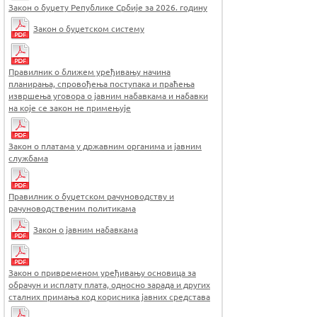
Закон о буџету Републике Србије за 2026. годину
Закон о буџетском систему
Правилник о ближем уређивању начина
планирања, спровођења поступака и праћења
извршења уговора о јавним набавкама и набавки
на које се закон не примењује
Закон о платама у државним органима и јавним
службама
Правилник о буџетском рачуноводству и
рачуноводственим политикама
Закон о јавним набавкама
Закон о привременом уређивању основица за
обрачун и исплату плата, односно зарада и других
сталних примања код корисника јавних средстава