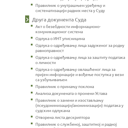
Правилник о унутрашњем уређењу и
систематизацији радних места у Суду
Друга документа Суда
Акт о безебдности информационо-
комуникационог система
Одлука о ИНТ уписницима
Одлука о одређивању лица задуженог за родну
равноправност
Одлука о одређивању лица за заштиту података
о личности
Одлука о одређивању овлашћеног лица за
пријем информације и вођење поступка у вези
са узбуњивањем
Правилник о примању поклона
Анализа докумената о промени Устава
Правилник о замени и изостављању
(псеудонимизацији/анонимизацији) података у
судским одлукама
Отворена листа дескриптора
Правилник о службеној, заштитној и радној