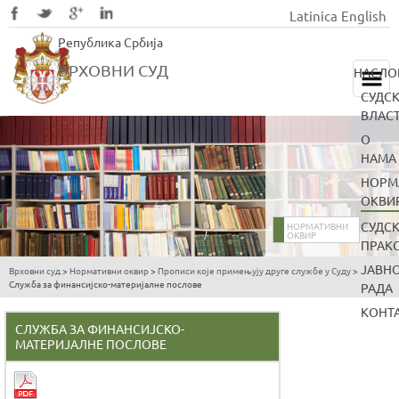
Latinica
English
Skip
Република Србија
to
main
ВРХОВНИ СУД
НАСЛО
content
СУДС
ВЛАС
О
НАМА
НОРМ
ОКВИ
СУДС
НОРМАТИВНИ
ОКВИР
ПРАК
ЈАВН
Врховни суд
>
Нормативни оквир
>
Прописи које примењују друге службе у Суду
>
You
Служба за финансијско-материјалне послове
РАДА
are
КОНТ
here
СЛУЖБА ЗА ФИНАНСИЈСКО-
МАТЕРИЈАЛНЕ ПОСЛОВЕ