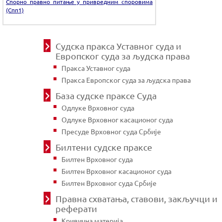
Спорно правно питање у привредним споровима
(Спп1)
Судска пракса Уставног суда и
Европског суда за људска права
Пракса Уставног суда
Пракса Европског суда за људска права
База судске праксе Суда
Одлуке Врховног суда
Одлуке Врховног касационог суда
Пресуде Врховног суда Србије
Билтени судске праксе
Билтен Врховног суда
Билтен Врховног касационог суда
Билтен Врховног суда Србије
Правна схватања, ставови, закључци и
реферати
Кривична материја