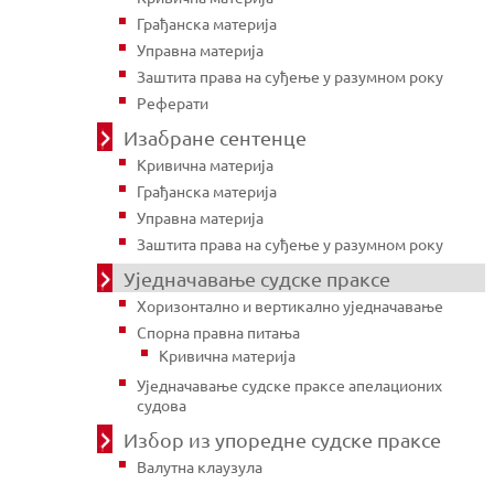
Грађанска материја
Управна материја
Заштита права на суђење у разумном року
Реферати
Изабране сентенце
Кривична материја
Грађанска материја
Управна материја
Заштита права на суђење у разумном року
Уједначавање судске праксе
Хоризонтално и вертикално уједначавање
Спорна правна питања
Кривична материја
Уједначавање судске праксе апелационих
судова
Избор из упоредне судске праксе
Валутна клаузула