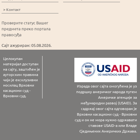
>
Контакт
Проверите статус Вашег
предмета преко портала
правосуђа
Сајт ажуриран: 05.08.2026.
Целокупан
материјал доступан
на сајту, заштићен је
ауторским правима
чији је ексклузивни
носилац Врховни
Израда овог сајта омогућена је уз
касациони суд -
подршку америчког народа путем
Врховни суд.
Америчке агенције за
међународни развој (USAID). За
садржај овог сајта одговоран је
Врховни касациони суд - Врховни
суд и он не мора нужно одржавати
ставове USAID-а или Владе
Сједињених Америчких Држава.