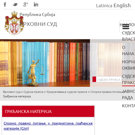
English
Latinica
Skip
Република Србија
to
main
ВРХОВНИ СУД
НАСЛО
content
СУДС
ВЛАС
О
НАМА
НОРМ
ОКВИ
СУДС
СУДСКА ПРАКСА
ПРАК
ЈАВН
Врховни суд
>
Судска пракса
>
Уједначавање судске праксе
>
Спорна правна питања
>
You
Грађанска материја
РАДА
are
КОНТ
here
ГРАЂАНСКА МАТЕРИЈА
Спорно правно питање у предметима грађанске
материје (Спп)