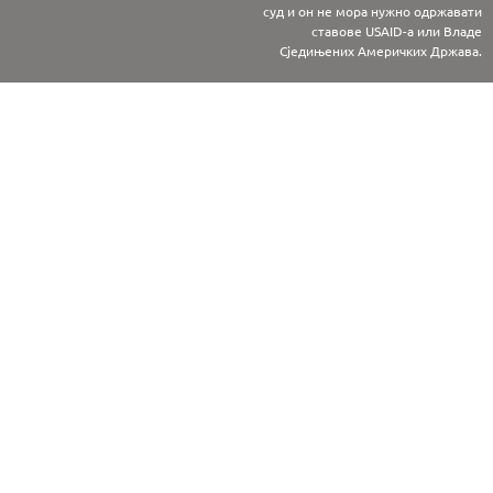
суд и он не мора нужно одржавати
ставове USAID-а или Владе
Сједињених Америчких Држава.