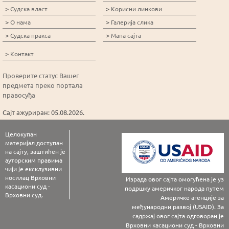
>
>
Судска власт
Корисни линкови
>
>
О нама
Галерија слика
>
>
Судска пракса
Мапа сајта
>
Контакт
Проверите статус Вашег
предмета преко портала
правосуђа
Сајт ажуриран: 05.08.2026.
Целокупан
материјал доступан
на сајту, заштићен је
ауторским правима
чији је ексклузивни
носилац Врховни
Израда овог сајта омогућена је уз
касациони суд -
подршку америчког народа путем
Врховни суд.
Америчке агенције за
међународни развој (USAID). За
садржај овог сајта одговоран је
Врховни касациони суд - Врховни