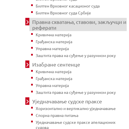
Билтен Врховног касационог суда
Билтен Врховног суда Србије
Правна схватања, ставови, закључци и
реферати
Кривична материја
Грађанска материја
Управна материја
Заштита права на суђење у разумном року
Изабране сентенце
Кривична материја
Грађанска материја
Управна материја
Заштита права на суђење у разумном року
Уједначавање судске праксе
Хоризонтално и вертикално уједначавање
Спорна правна питања
Уједначавање судске праксе апелационих
судова