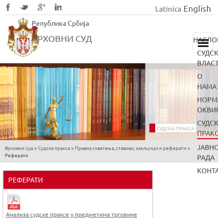
English
Latinica
Skip
Република Србија
to
main
ВРХОВНИ СУД
НАСЛО
content
СУДС
ВЛАС
О
НАМА
НОРМ
ОКВИ
СУДС
СУДСКА ПРАКСА
ПРАК
ЈАВН
Врховни суд
>
Судска пракса
>
Правна схватања, ставови, закључци и реферати
>
You
Реферати
РАДА
are
КОНТ
here
РЕФЕРАТИ
Анализа судске праксе у предметима трговине