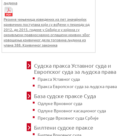
људима
Резиме чињеница изведених из пет значајнијих
кривичних поступака који су вођени у периоду од
2012. до 2015. године у Србији и у којима су
окривљени правноснажно оглашени кривим због
извршења кривичног дела трговина људима из
члана 388. Кривичног законика
Судска пракса Уставног суда и
Европског суда за људска права
Пракса Уставног суда
Пракса Европског суда за људска права
База судске праксе Суда
Одлуке Врховног суда
Одлуке Врховног касационог суда
Пресуде Врховног суда Србије
Билтени судске праксе
Билтен Врховног суда