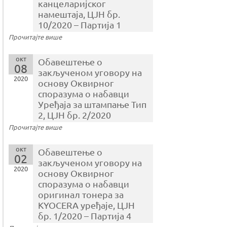
канцеларијског
намештаја, ЦЈН бр.
10/2020 – Партија 1
Прочитајте више
окт
Обавештење о
08
закљученом уговору на
2020
основу Оквирног
споразума o набавци
Уређаја за штампање Тип
2, ЦЈН бр. 2/2020
Прочитајте више
окт
Обавештење о
02
закљученом уговору на
2020
основу Оквирног
споразума o набавци
оригинал тонера за
KYOCERA уређаје, ЦЈН
бр. 1/2020 – Партија 4