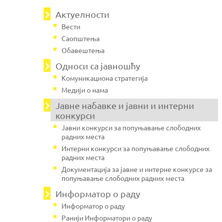
g
e
Актуелности
s
Вести
Саопштења
Обавештења
Односи са јавношћу
Комуникациона стратегија
Медији о нама
Јавнe набавке и јавни и интерни
конкурси
Јавни конкурси за попуњавање слободних
радних места
Интерни конкурси за попуњавање слободних
радних места
Документација за јавне и интерне конкурсе за
попуњавање слободних радних места
Информатор о раду
Информатор о раду
Ранији Информатори о раду