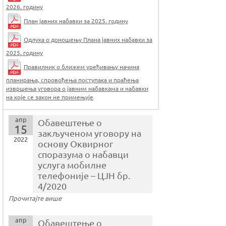
2026. годину
План јавних набавки за 2025. годину
Одлука о доношењу Плана јавних набавки за
2025. годину
Правилник о ближем уређивању начина
планирања, спровођења поступака и праћења
извршења уговора о јавним набавкама и набавки
на које се закон не примењује
апр
Обавештење о
15
закљученом уговору на
2022
основу Оквирног
споразума o набавци
услуга мобилне
телефоније – ЦЈН бр.
4/2020
Прочитајте више
апр
Обавештење о