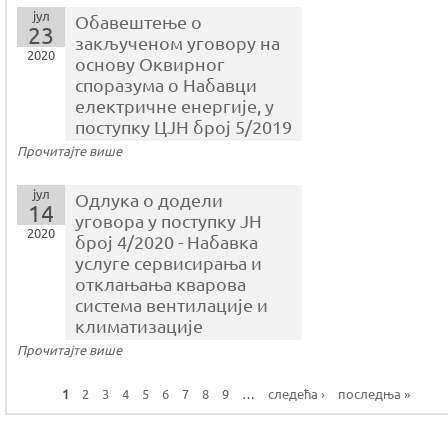
јул
Обавештење о
23
закљученом уговору на
2020
основу Оквирног
споразума o Набавци
електричне енергије, у
поступку ЦЈН број 5/2019
Прочитајте више
јул
Одлука о додели
14
уговора у поступку ЈН
2020
број 4/2020 - Набавка
услуге сервисирања и
отклањања кварова
система вентилације и
климатизације
Прочитајте више
1
2
3
4
5
6
7
8
9
…
следећа ›
последња »
P
a