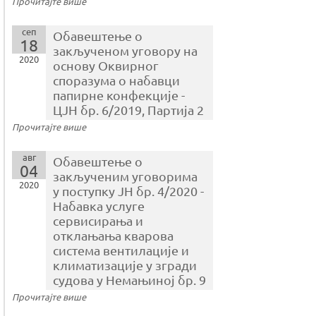
Прочитајте више
сеп
Обавештење о
18
закљученом уговору на
2020
основу Оквирног
споразума o набавци
папирне конфекције -
ЦЈН бр. 6/2019, Партија 2
Прочитајте више
авг
Обавештење о
04
закљученим уговорима
2020
у поступку ЈН бр. 4/2020 -
Набавка услуге
сервисирања и
отклањања кварова
система вентилације и
климатизације у згради
судова у Немањиној бр. 9
Прочитајте више