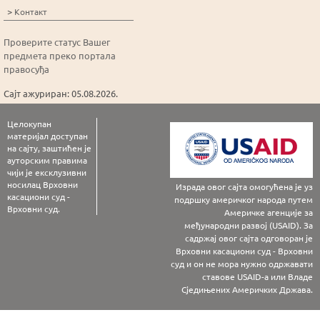
>
Контакт
Проверите статус Вашег
предмета преко портала
правосуђа
Сајт ажуриран: 05.08.2026.
Целокупан
материјал доступан
на сајту, заштићен је
ауторским правима
чији је ексклузивни
носилац Врховни
Израда овог сајта омогућена је уз
касациони суд -
подршку америчког народа путем
Врховни суд.
Америчке агенције за
међународни развој (USAID). За
садржај овог сајта одговоран је
Врховни касациони суд - Врховни
суд и он не мора нужно одржавати
ставове USAID-а или Владе
Сједињених Америчких Држава.