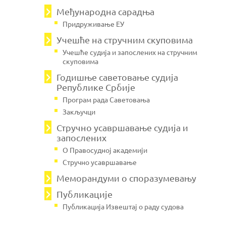
Међународна сарадња
Придруживање ЕУ
Учешће на стручним скуповима
Учешће судија и запослених на стручним
скуповима
Годишње саветовање судија
Републике Србије
Програм рада Саветовања
Закључци
Стручно усавршавање судија и
запослених
О Правосудној академији
Стручно усавршавање
Меморандуми о споразумевању
Публикације
Публикација Извештај о раду судова