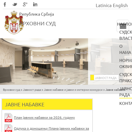
Latinica
English
Skip
Република Србија
to
main
ВРХОВНИ СУД
НАСЛО
content
СУДС
ВЛАС
О
НАМА
НОРМ
ОКВИ
СУДС
ЈАВНОСТ РАДА
ПРАК
ЈАВН
Врховни суд
>
Јавност рада
>
Јавнe набавке и јавни и интерни конкурси
>
Јавне набавке
You
РАДА
are
КОНТ
ЈАВНЕ НАБАВКЕ
here
План јавних набавки за 2026. годину
Одлука о доношењу Плана јавних набавки за