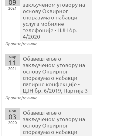
09
закљученом уговору на
2021
основу Оквирног
споразума o набавци
услуга мобилне
телефоније - ЦЈН бр.
4/2020
Прочитајте више
мар
Обавештење о
11
закљученом уговору на
2021
основу Оквирног
споразума o набавци
папирне конфекције -
ЦЈН бр. 6/2019, Партија 3
Прочитајте више
нов
Обавештење о
03
закљученом уговору на
2020
основу Оквирног
споразума o набавци