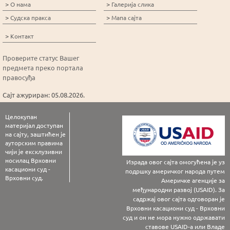
>
>
О нама
Галерија слика
>
>
Судска пракса
Мапа сајта
>
Контакт
Проверите статус Вашег
предмета преко портала
правосуђа
Сајт ажуриран: 05.08.2026.
Целокупан
материјал доступан
на сајту, заштићен је
ауторским правима
чији је ексклузивни
носилац Врховни
Израда овог сајта омогућена је уз
касациони суд -
подршку америчког народа путем
Врховни суд.
Америчке агенције за
међународни развој (USAID). За
садржај овог сајта одговоран је
Врховни касациони суд - Врховни
суд и он не мора нужно одржавати
ставове USAID-а или Владе