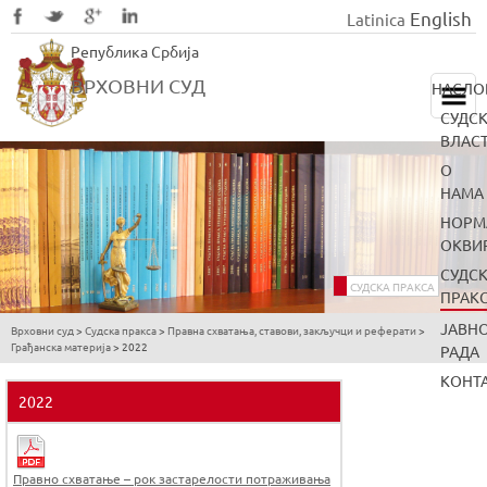
English
Latinica
Skip
Република Србија
to
main
ВРХОВНИ СУД
НАСЛО
content
СУДС
ВЛАС
О
НАМА
НОРМ
ОКВИ
СУДС
СУДСКА ПРАКСА
ПРАК
ЈАВН
Врховни суд
>
Судска пракса
>
Правна схватања, ставови, закључци и реферати
>
You
Грађанска материја
>
2022
РАДА
are
КОНТ
here
2022
Правно схватање – рок застарелости потраживања