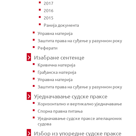
2017
2016
2015
Ранија документа
Управна материја
Заштита права на суђење у разумном року
Реферати
Изабране сентенце
Кривична материја
Грађанска материја
Управна материја
Заштита права на суђење у разумном року
Уједначавање судске праксе
Хоризонтално и вертикално уједначавање
Спорна правна питања
Уједначавање судске праксе апелационих
судова
Избор из упоредне судске праксе