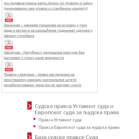
послодавца према запосленом по уговору о зајму
(именованом као уговор о стамбеном кредиту)
Закључак – накнада трошкова за исхрану у току
рада и регреса за коришћење годишњег одмора у
јавним службама
Закључак - Могућност доношења пресуде без
расправе у спору мале вредности
Правно схватање - право наследника на
неостварену накнаду материјалне штете
рехабилитованог лица после његове смрти
Судска пракса Уставног суда и
Европског суда за људска права
Пракса Уставног суда
Пракса Европског суда за људска права
База судске праксе Суда