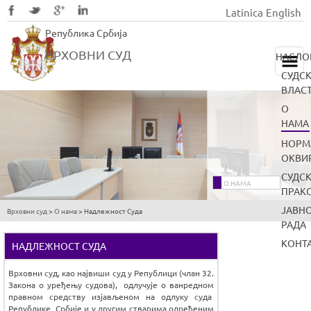
Latinica
English
Skip
Република Србија
to
main
ВРХОВНИ СУД
НАСЛО
content
СУДС
ВЛАС
О
НАМА
НОРМ
ОКВИ
СУДС
О НАМА
ПРАК
ЈАВН
Врховни суд
>
О нама
>
Надлежност Суда
You
РАДА
are
КОНТ
НАДЛЕЖНОСТ СУДА
here
Врховни суд, као највиши суд у Републици (члан 32.
Закона о уређењу судова), одлучује о ванредном
правном средству изјављеном на одлуку суда
Републике Србије и у другим стварима одређеним