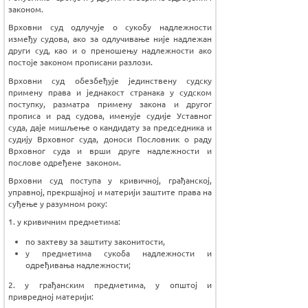
законом.
Врховни суд одлучује о сукобу надлежности
између судова, ако за одлучивање није надлежан
други суд, као и о преношењу надлежности ако
постоје законом прописани разлози.
Врховни суд обезбеђује јединствену судску
примену права и једнакост странака у судском
поступку, разматра примену закона и другог
прописа и рад судова, именује судије Уставног
суда, даје мишљење о кандидату за председника и
судију Врховног суда, доноси Пословник о раду
Врховног суда и врши друге надлежности и
послове одређене законом.
Врховни суд поступа у кривичној, грађанској,
управној, прекршајној и материји заштите права на
суђење у разумном року:
1. у кривичним предметима:
по захтеву за заштиту законитости,
у предметима сукоба надлежности и
одређивања надлежности;
2. у грађанским предметима, у општој и
привредној материји: