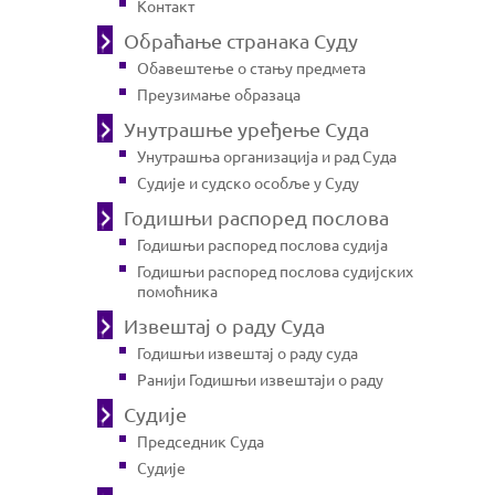
Контакт
Обраћање странака Суду
Обавештење о стању предмета
Преузимање образаца
Унутрашње уређење Суда
Унутрашња организација и рад Суда
Судије и судско особље у Суду
Годишњи распоред послова
Годишњи распоред послова судија
Годишњи распоред послова судијских
помоћника
Извештај о раду Суда
Годишњи извештај о раду суда
Ранији Годишњи извештаји о раду
Судије
Председник Суда
Судије