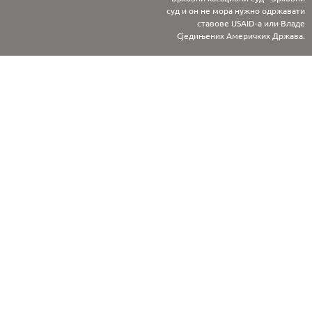
суд и он не мора нужно одржавати
ставове USAID-а или Владе
Сједињених Америчких Држава.