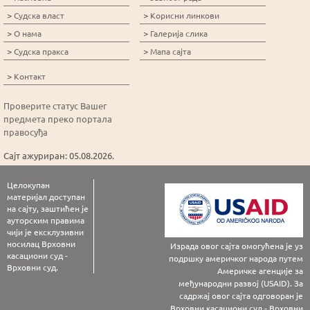
>
>
Судска власт
Корисни линкови
>
>
О нама
Галерија слика
>
>
Судска пракса
Мапа сајта
>
Контакт
Проверите статус Вашег
предмета преко портала
правосуђа
Сајт ажуриран: 05.08.2026.
Целокупан
материјал доступан
на сајту, заштићен је
ауторским правима
чији је ексклузивни
носилац Врховни
Израда овог сајта омогућена је уз
касациони суд -
подршку америчког народа путем
Врховни суд.
Америчке агенције за
међународни развој (USAID). За
садржај овог сајта одговоран је
Врховни касациони суд - Врховни