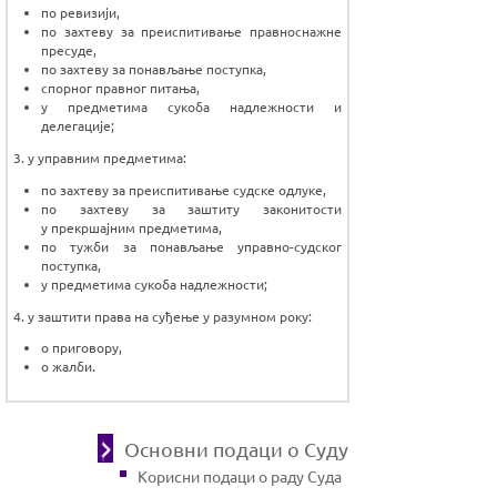
по ревизији,
по захтеву за преиспитивање правноснажне
пресуде,
по захтеву за понављање поступка,
спорног правног питања,
у предметима сукоба надлежности и
делегације;
3. у управним предметима:
по захтеву за преиспитивање судске одлуке,
по захтеву за заштиту законитости
у прекршајним предметима,
по тужби за понављање управно-судског
поступка,
у предметима сукоба надлежности;
4. у заштити права на суђење у разумном року:
о приговору,
о жалби.
Основни подаци о Суду
Корисни подаци о раду Суда