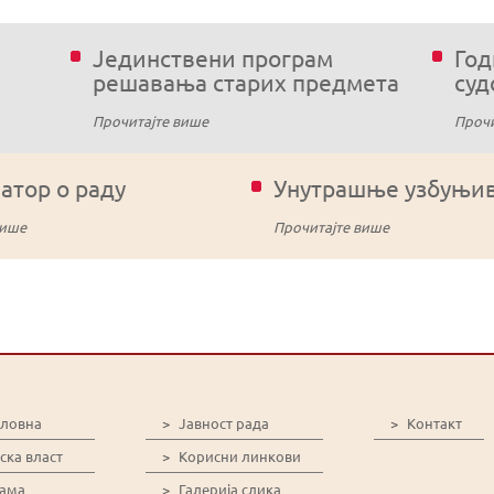
Јединствени програм
Год
решавања старих предмета
суд
Прочитајте више
Прочи
тор о раду
Унутрашње узбуњи
више
Прочитајте више
словна
>
Јавност рада
>
Контакт
ска власт
>
Корисни линкови
нама
>
Галерија слика