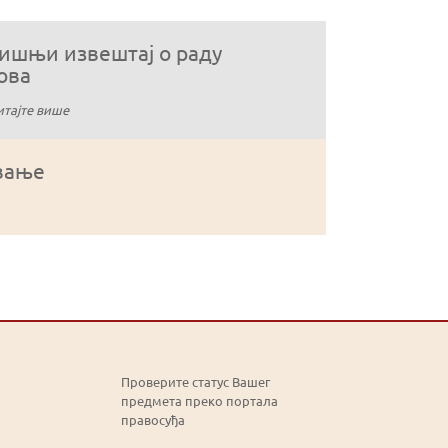
ишњи извештај о раду
ова
тајте више
вање
Проверите статус Вашег
предмета преко портала
правосуђа