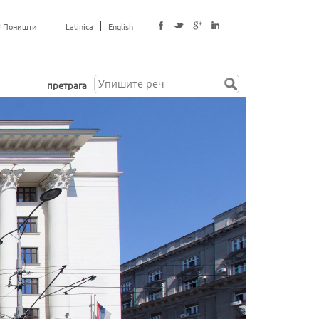
Поништи
Latinica
English
п
претрага
р
е
т
р
а
г
а