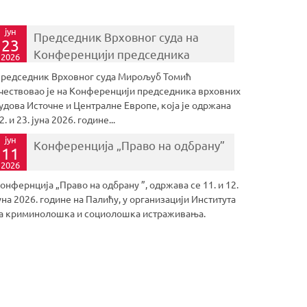
јун
Председник Врховног суда на
23
Конференцији председника
2026
врховних судова Источне и
редседник Врховног суда Мирољуб Томић
Централне Европе
чествовао је на Конференцији председника врховних
удова Источне и Централне Европе, која је одржана
2. и 23. јуна 2026. године...
јун
Конференција „Право на одбрану”
11
2026
онфернција „Право на одбрану ”, одржава се 11. и 12.
уна 2026. године на Палићу, у организацији Института
а криминолошка и социолошка истраживања.