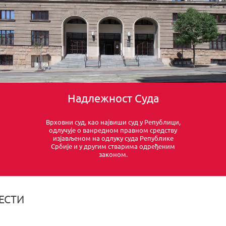
Надлежност Суда
Врховни суд, као највиши суд у Републици,
одлучује о ванредном правном средству
изјављеном на одлуку суда Републике
Србије и у другим стварима одређеним
законом.
ЕСТИ