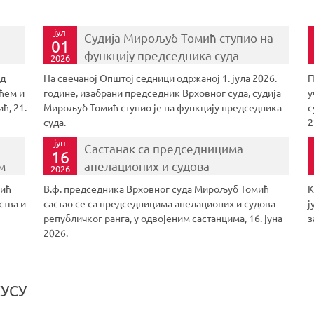
јул
Судија Мирољуб Томић ступио на
01
функцију председника суда
2026
ед
На свечаној Општој седници одржаној 1. јула 2026.
П
ћем и
године, изабрани председник Врховног суда, судија
у
ћ, 21.
Мирољуб Томић ступио је на функцију председника
с
суда.
2
јун
Састанак са председницима
16
м
апелационих и судова
2026
републичког ранга
мић
В.ф. председника Врховног суда Мирољуб Томић
К
ства и
састао се са председницима апелационих и судова
ј
републичког ранга, у одвојеним састанцима, 16. јуна
з
2026.
УСУ