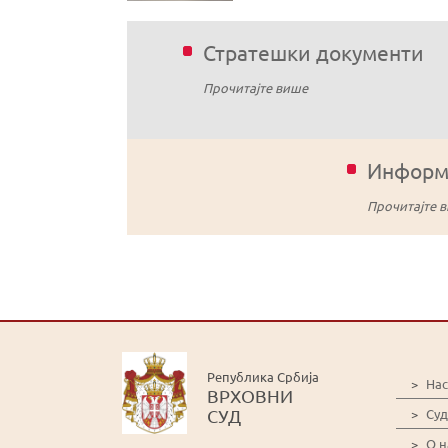
Стратешки документи
Прочитајте више
Информа
Прочитајте 
Република Србија
>
На
ВРХОВНИ
СУД
>
Суд
>
О 