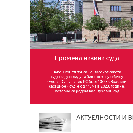
Промена назива суда
Након конституисања Високог савета
судства, у складу са Законом о уређењу
судова (Сл.Гласник РС број 10/23), Врховни
касациони суд je од 11. маја 2023. године,
наставио са радом као Врховни суд.
АКТУЕЛНОСТИ И В