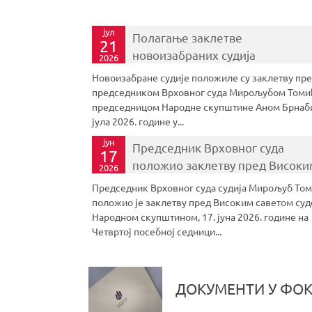
јул
Полагање заклетве
21
новоизабраних судија
2026
Новоизабране судије положиле су заклетву пр
председником Врховног суда Мирољубом Томи
председницом Народне скупштине Аном Брнаби
јула 2026. године у...
јун
Председник Врховног суда
17
положио заклетву пред Високи
2026
саветом судства и Народном
Председник Врховног суда судија Мирољуб То
скупштином
положио је заклетву пред Високим саветом суд
Народном скупштином, 17. јуна 2026. године на
Четвртој посебној седници...
ДОКУМЕНТИ У ФОК