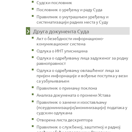
Судски пословник
Пословник о уређењу и раду Суда
Правилник о унутрашњем уређењу и
систематизацији радних места у Суду
Друга документа Суда
Акт о безебдности информационо-
комуникационог система
Одлука о ИНТ уписницима
Одлука о одређивању лица задуженог за родну
равноправност
Одлука о одређивању овлашћеног лица за
пријем информације и вођење поступка у вези
са узбуњивањем
Правилник о примању поклона
Анализа докумената о промени Устава
Правилник о замени и изостављању
(псеудонимизацији/анонимизацији) података у
судским одлукама
Отворена листа дескриптора
Правилник о службеној, заштитној и радној
одећи и обући запослених у Врховном