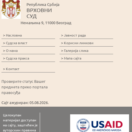
Република Србија
ВРХОВНИ
СУД
Немањина 9, 11000 Београд
>
>
Насловна
Јавност рада
>
>
Судска власт
Корисни линкови
>
>
О нама
Галерија слика
>
>
Судска пракса
Мапа сајта
>
Контакт
Проверите статус Вашег
предмета преко портала
правосуђа
Сајт ажуриран: 05.08.2026.
Целокупан
материјал доступан
на сајту, заштићен је
ауторским правима