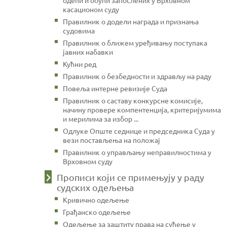
касационом суду
Правилник о додели награда и признања
судовима
Правилник о ближем уређивању поступака
јавних набавки
Кућни ред
Правилник о безбедности и здрављу на раду
Повеља интерне ревизије Суда
Правилник о саставу конкурсне комисије,
начину провере компентенција, критеријумима
и мерилима за избор ...
Одлуке Опште седнице и председника Суда у
вези постављења на положај
Правилник о управљању неправилностима у
Врховном суду
Прописи који се примењују у раду
судских одељења
Кривично одељење
Грађанско одељење
Одељење за заштиту права на суђење у