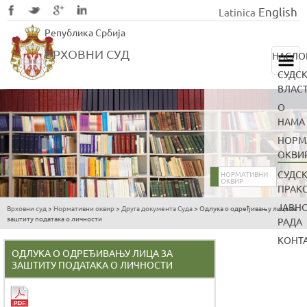
English
Latinica
Skip
Република Србија
to
main
ВРХОВНИ СУД
НАСЛО
content
СУДС
ВЛАС
О
НАМА
НОРМ
ОКВИ
СУДС
НОРМАТИВНИ
ОКВИР
ПРАК
ЈАВН
Врховни суд
>
Нормативни оквир
>
Друга документа Суда
>
Одлука о одређивању лица за
You
заштиту података о личности
РАДА
are
КОНТ
here
ОДЛУКА О ОДРЕЂИВАЊУ ЛИЦА ЗА
ЗАШТИТУ ПОДАТАКА О ЛИЧНОСТИ