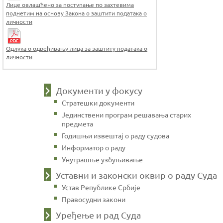
Лице овлашћено за поступање по захтевима
поднетим на основу Закона о заштити података о
личности
Одлука о одређивању лица за заштиту података о
личности
Документи у фокусу
Стратешки документи
Јединствени програм решавања старих
предмета
Годишњи извештај о раду судова
Информатор о раду
Унутрашње узбуњивање
Уставни и законски оквир о раду Суда
Устав Републике Србије
Правосудни закони
Уређење и рад Суда