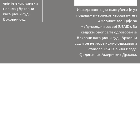
чији је ексклузивни
носилац Врховни
Израда овог сајта омогућена је уз
касациони суд -
подршку америчког народа путем
Врховни суд.
Америчке агенције за
међународни развој (USAID). За
садржај овог сајта одговоран је
Врховни касациони суд - Врховни
суд и он не мора нужно одржавати
ставове USAID-а или Владе
Сједињених Америчких Држава.