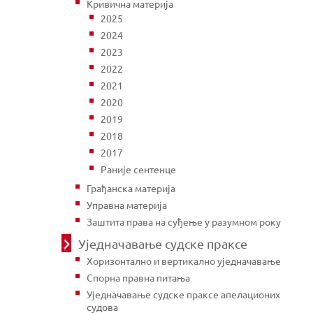
Кривична материја
2025
2024
2023
2022
2021
2020
2019
2018
2017
Раније сентенце
Грађанска материја
Управна материја
Заштита права на суђење у разумном року
Уједначавање судске праксе
Хоризонтално и вертикално уједначавање
Спорна правна питања
Уједначавање судске праксе апелационих
судова