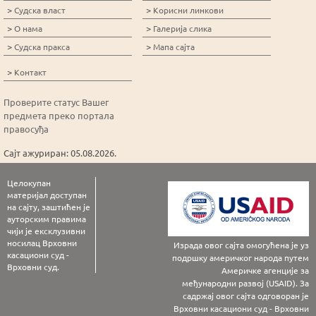
>
>
Судска власт
Корисни линкови
>
>
О нама
Галерија слика
>
>
Судска пракса
Мапа сајта
>
Контакт
Проверите статус Вашег
предмета преко портала
правосуђа
Сајт ажуриран: 05.08.2026.
Целокупан
материјал доступан
на сајту, заштићен је
ауторским правима
чији је ексклузивни
носилац Врховни
Израда овог сајта омогућена је уз
касациони суд -
подршку америчког народа путем
Врховни суд.
Америчке агенције за
међународни развој (USAID). За
садржај овог сајта одговоран је
Врховни касациони суд - Врховни