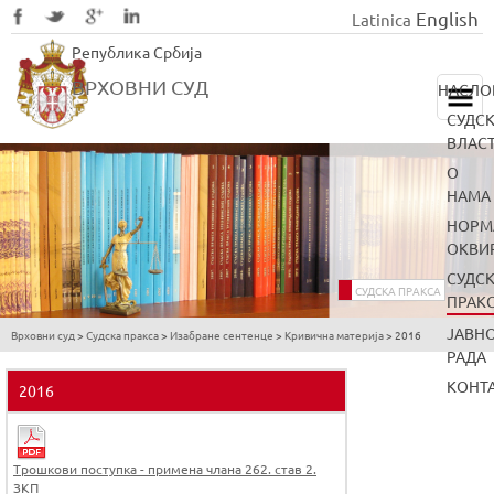
English
Latinica
Skip
Република Србија
to
main
ВРХОВНИ СУД
НАСЛО
content
СУДС
ВЛАС
О
НАМА
НОРМ
ОКВИ
СУДС
СУДСКА ПРАКСА
ПРАК
ЈАВН
Врховни суд
>
Судска пракса
>
Изабране сентенце
>
Кривична материја
>
2016
You
РАДА
are
КОНТ
2016
here
Трошкови поступка - примена члана 262. став 2.
ЗКП