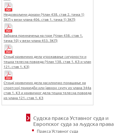
Недозвољени докази (Члан 438. став 2. тачка 1)
ЗКП у вези члана 406. став 1. тачка 1) ЗКП)
Забрана преиначења на горе (Члан 438. став 1.
тачка 10) у вези члана 453. ЗКП)
Стицај кривичних дела угрожавање сигурности и
тешка телесна повреда (Члан 138. став 1. КЗ и члан
121. став 1. КЗ)
Стицај кривичних дела насилничко понашање на
спортској приредби или јавном скупу из члана 344а
став 1. КЗ и кривичног дела тешка телесна повреда
из члана 121. став 1. КЗ
Судска пракса Уставног суда и
Европског суда за људска права
Пракса Уставног суда