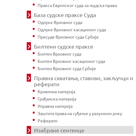
Пракса Европског суда за људска права
База судске праксе Суда
Одлуке Врховног суда
Одлуке Врховног касационог суда
Пресуде Врховног суда Србије
Билтени судске праксе
Билтен Врховног суда
Билтен Врховног касационог суда
Билтен Врховног суда Србије
Правна схватања, ставови, закључци и
реферати
Кривична материја
Грађанска материја
Управна материја
Заштита права на суђење у разумном року
Реферати
Изабране сентенце