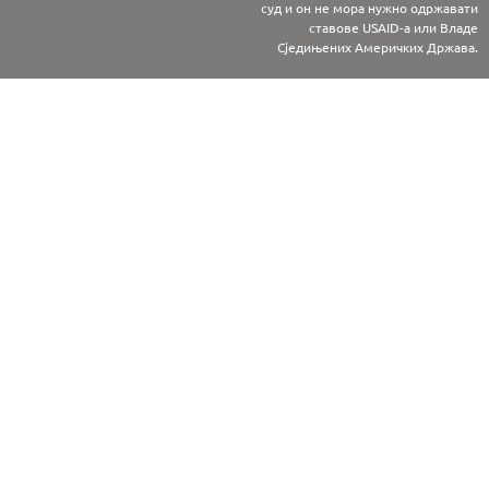
суд и он не мора нужно одржавати
ставове USAID-а или Владе
Сједињених Америчких Држава.