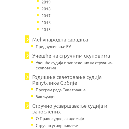
2019
2018
2017
2016
2015
Међународна сарадња
Придруживање ЕУ
Учешће на стручним скуповима
Учешће судија и запослених на стручним
скуповима
Годишње саветовање судија
Републике Србије
Програм рада Саветовања
Закључци
Стручно усавршавање судија и
запослених
О Правосудној академији
Стручно усавршавање