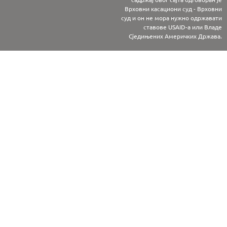
Врховни касациони суд - Врховни
суд и он не мора нужно одржавати
ставове USAID-а или Владе
Сједињених Америчких Држава.