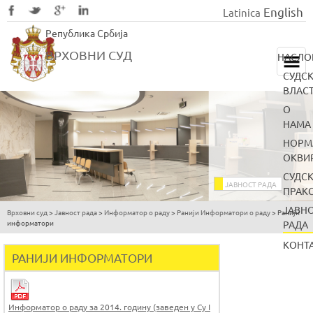
English
Latinica
Skip
Република Србија
to
main
ВРХОВНИ СУД
НАСЛО
content
СУДС
ВЛАС
О
НАМА
НОРМ
ОКВИ
СУДС
ЈАВНОСТ РАДА
ПРАК
ЈАВН
Врховни суд
>
Јавност рада
>
Информатор о раду
>
Ранији Информатори о раду
>
Ранији
You
информатори
РАДА
are
КОНТ
here
РАНИЈИ ИНФОРМАТОРИ
Информатор о раду за 2014. годину (заведен у Су I