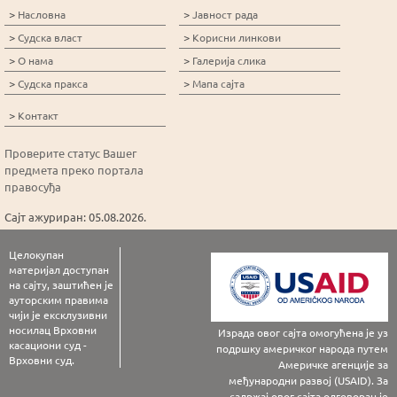
>
>
Насловна
Јавност рада
>
>
Судска власт
Корисни линкови
>
>
О нама
Галерија слика
>
>
Судска пракса
Мапа сајта
>
Контакт
Проверите статус Вашег
предмета преко портала
правосуђа
Сајт ажуриран: 05.08.2026.
Целокупан
материјал доступан
на сајту, заштићен је
ауторским правима
чији је ексклузивни
носилац Врховни
Израда овог сајта омогућена је уз
касациони суд -
подршку америчког народа путем
Врховни суд.
Америчке агенције за
међународни развој (USAID). За
садржај овог сајта одговоран је