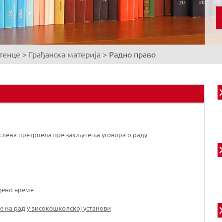
тенце
>
Грађанска материја
>
Радно право
ослена претрпела пре закључења уговора о раду
ђено време
е на рад у високошколској установи