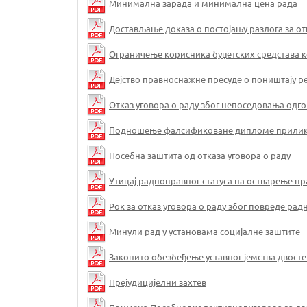
Минимална зарада и минимална цена рада
Достављање доказа о постојању разлога за от
Ограничење корисника буџетских средстава к
Дејство правноснажне пресуде о поништају 
Отказ уговора о раду због непоседовања одг
Подношење фалсификоване дипломе приликом
Посебна заштита од отказа уговора о раду
Утицај радноправног статуса на остварење п
Рок за отказ уговора о раду због повреде ра
Минули рад у установама социјалне заштите
Законито обезбеђење уставног јемства двост
Прејудицијелни захтев