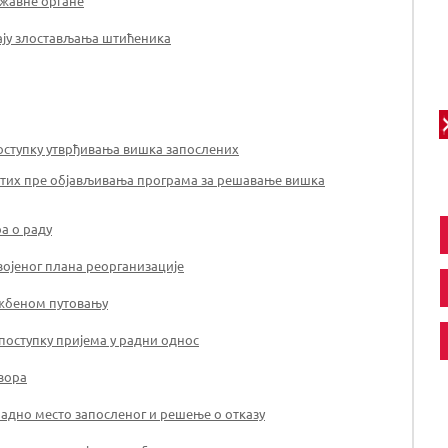
ржавне органе
чају злостављања штићеника
оступку утврђивања вишка запослених
атих пре објављивања програма за решавање вишка
а о раду
војеног плана реорганизације
ужбеном путовању
оступку пријема у радни однос
овора
радно место запосленог и решење о отказу