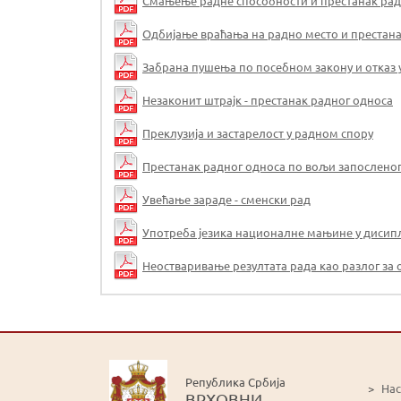
Смањење радне способности и престанак рад
Одбијање враћања на радно место и престана
Забрана пушења по посебном закону и отказ 
Незаконит штрајк - престанак радног односа
Преклузија и застарелост у радном спору
Престанак радног односа по вољи запослено
Увећање зараде - сменски рад
Употреба језика националне мањине у дисипл
Неостваривање резултата рада као разлог за от
Република Србија
>
На
ВРХОВНИ