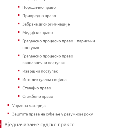
Породично право
Привредно право
Забрана дискриминације
Медијско право
Грађанско процесно право – парнични
поступак
Грађанско процесно право –
ванпарнични поступак
Извршни поступак
Интелектуална својина
Стечајно право
Стамбено право
Управна материја
Заштита права на суђење у разумном року
Уједначавање судске праксе