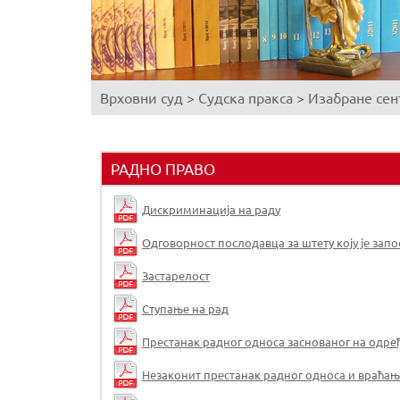
Врховни суд
>
Судска пракса
>
Изабране сен
You
are
here
РАДНО ПРАВО
Дискриминација на раду
Одговорност послодавца за штету коју је зап
Застарелост
Ступање на рад
Престанак радног односа заснованог на одре
Незаконит престанак радног односа и враћањ