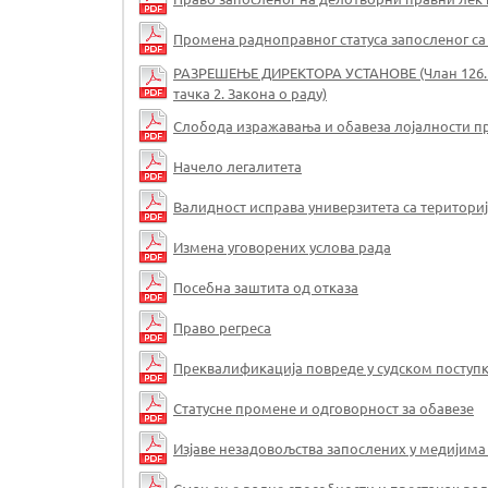
Промена радноправног статуса запосленог с
РАЗРЕШЕЊЕ ДИРЕКТОРА УСТАНОВЕ (Члан 126. став
тачка 2. Закона о раду)
Слобода изражавања и обавеза лојалности п
Начело легалитета
Валидност исправа универзитета са териториј
Измена уговорених услова рада
Посебна заштита од отказа
Право регреса
Преквалификација повреде у судском поступ
Статусне промене и одговорност за обавезе
Изјаве незадовољства запослених у медијима 