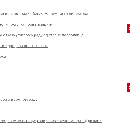
 заснованог ради обављања дужности директора
ог у поступку приватизације
 отказу уговора о раду од стране послодавца
сти одредаба општих аката
оса
овора о пробном раду
слодавцу по основу уговора сачињеног у страној држави