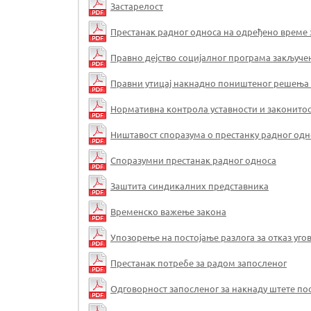
Застарелост
Престанак радног односа на одређено време
Правно дејство социјалног програма закључен
Правни утицај накнадно поништеног решења о
Нормативна контрола уставности и законито
Ништавост споразума о престанку радног одн
Споразумни престанак радног односа
Заштита синдикалних представника
Временско важење закона
Упозорење на постојање разлога за отказ уг
Престанак потребе за радом запосленог
Одговорност запосленог за накнаду штете по