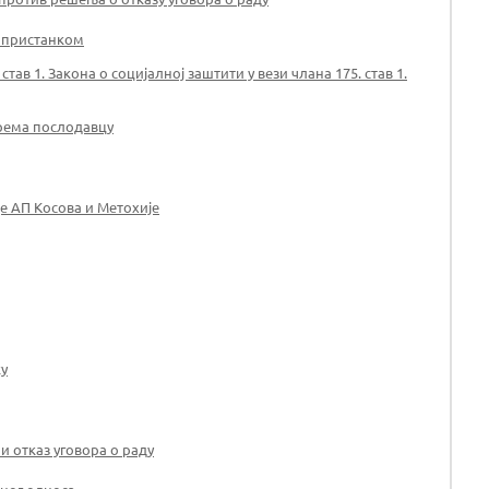
а пристанком
 1. Закона о социјалној заштити у вези члана 175. став 1.
рема послодавцу
е АП Косова и Метохије
ку
и отказ уговора о раду