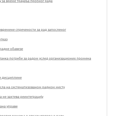
 за време трајања пробног рада
времене спречености за рад запосленог
отказ
 радне обавезе
естанка потребе за радом услед организационих промена
не дисциплине
осла на систематизованом радном месту
а не захтева реинтеграцију
гана управе
против решења о отказу уговора о раду