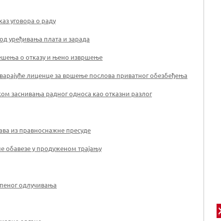
каз уговора о раду
од уређивања плата и зарада
решења о отказу и њено извршење
оварајуће лиценце за вршење послова приватног обезбеђења
 заснивања радног односа као отказни разлог
рава из правноснажне пресуде
дне обавезе у продуженом трајању
епеног одлучивања