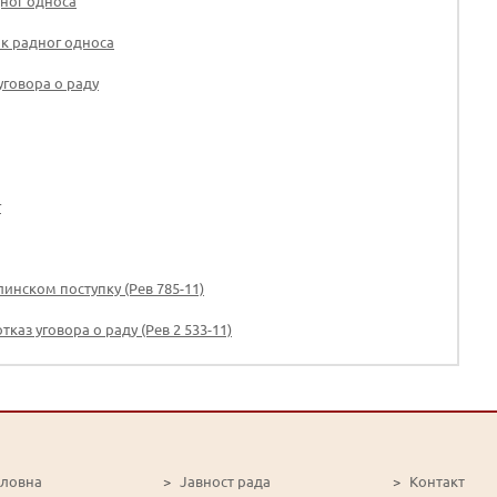
ног односа
к радног односа
уговора о раду
г
инском поступку (Рев 785-11)
каз уговора о раду (Рев 2 533-11)
словна
>
Јавност рада
>
Контакт