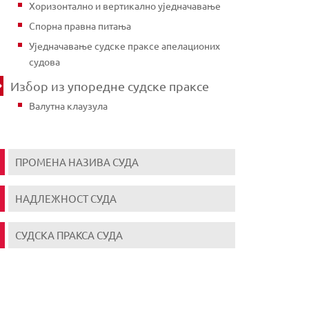
Хоризонтално и вертикално уједначавање
Спорна правна питања
Уједначавање судске праксе апелационих
судова
Избор из упоредне судске праксе
Валутна клаузула
ПРОМЕНА НАЗИВА СУДА
НАДЛЕЖНОСТ СУДА
СУДСКА ПРАКСА СУДА