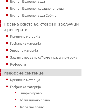
Билтен Врховног суда
Билтен Врховног касационог суда
Билтен Врховног суда Србије
Правна схватања, ставови, закључци
и реферати
Кривична материја
Грађанска материја
Управна материја
Заштита права на суђење у разумном року
Реферати
Изабране сентенце
Кривична материја
Грађанска материја
Стварно право
Облигационо право
Наследно право