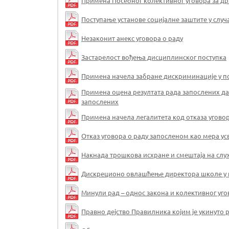
Примена Посебног колективног уговора за д
Поступање установе социјалне заштите у слу
Незаконит анекс уговора о раду
Застарелост вођења дисциплинског поступка
Примена начела забране дискриминације у п
Примена оцена резултата рада запослених д
запослених
Примена начела легалитета код отказа уговор
Отказ уговора о раду запосленом као мера ус
Накнада трошкова исхране и смештаја на сл
Дискреционо овлашћење директора школе у п
Минули рад – однос закона и колективног уг
Правно дејство Правилника којим је укинуто 