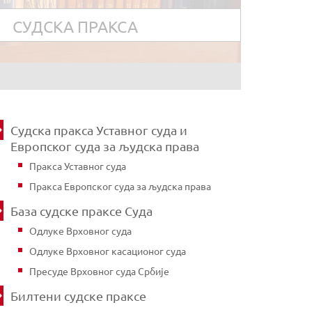
СУДСКА ПРАКСА
Судска пракса Уставног суда и
Европског суда за људска права
Пракса Уставног суда
Пракса Европског суда за људска права
База судске праксе Суда
Одлуке Врховног суда
Одлуке Врховног касационог суда
Пресуде Врховног суда Србије
Билтени судске праксе