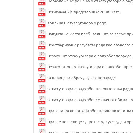
Oбразложење решења о отказу уговора о раду
Легитимација представника синдиката
Кривица и отказ уговора о раду
Напуштање места пребивалишта за време при
Неостваривање резултата рада као разлог за 
Незаконит отказ уговора о раду због повреде
Незаконитост отказа уговора о раду због пр
Основица за обрачун увећане зараде
Отказ уговора о раду због непоштовања рад
Отказ уговора о раду због смањеног обима п
Права запосленог који због незаконитог отказ
Правне последице супротне одлуке суда и ор
Право запосленог на делотворни правни лек 