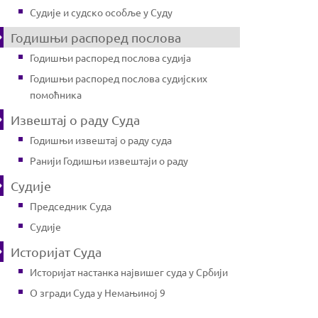
Судије и судско особље у Суду
Годишњи распоред послова
Годишњи распоред послова судија
Годишњи распоред послова судијских
помоћника
Извештај о раду Суда
Годишњи извештај о раду суда
Ранији Годишњи извештаји о раду
Судије
Председник Суда
Судије
Историјат Суда
Историјат настанка највишег суда у Србији
О згради Суда у Немањиној 9