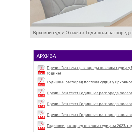
Врховни суд
>
О нама
>
Годишњи распоред 
You
are
here
АРХИВА
Пречишћен текст распореда послова судија у Врх
године)
Годишњи распоред послова судија у Врховном су
Пречишћен текст Годишњег распореда послова су
Пречишћен текст Годишњег распореда послова су
Пречишћен текст Годишњег распореда послова су
Годишњи распоред послова судија за 2023. годи