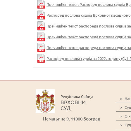
Пречишћен текст: Распоред послова судија Врхо
Распоред послова судија Врховног касационог су
Пречишћен текст распореда послова судија за 20
Пречишћен текст распореда послова судија за 20
Пречишћен текст распореда послова судија за 20
Распоред послова судија за 2022. годину (Су I-2
Република Србија
>
На
ВРХОВНИ
СУД
>
Суд
>
О 
Немањина 9, 11000 Београд
>
Суд