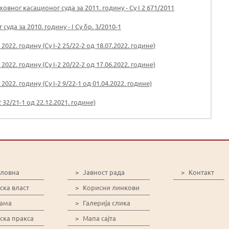
вног касационог суда за 2011. годину - Су I 2 671/2011
да за 2010. годину - I Су бр. 3/2010-1
22. годину (Су I-2 25/22-2 од 18.07.2022. године)
22. годину (Су I-2 20/22-2 од 17.06.2022. године)
22. годину (Су I-2 9/22-1 од 01.04.2022. године)
 32/21-1 од 22.12.2021. године)
словна
>
Јавност рада
>
Контакт
ска власт
>
Корисни линкови
нама
>
Галерија слика
ска пракса
>
Мапа сајта