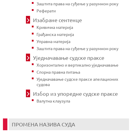
Заштита права на суђење у разумном року
Реферати
Изабране сентенце
Кривична материја
Грађанска материја
Управна материја
Заштита права на суђење у разумном року
Уједначавање судске праксе
Хоризонтално и вертикално уједначавање
Спорна правна питања
Уједначавање судске праксе апелационих
судова
Избор из упоредне судске праксе
Валутна клаузула
ПРОМЕНА НАЗИВА СУДА