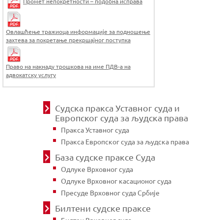
Промет непокретности – подобна исправа
Овлашћење тражиоца информације за подношење
захтева за покретање прекршајног поступка
Право на накнаду трошкова на име ПДВ-а на
адвокатску услугу
Судска пракса Уставног суда и
Европског суда за људска права
Пракса Уставног суда
Пракса Европског суда за људска права
База судске праксе Суда
Одлуке Врховног суда
Одлуке Врховног касационог суда
Пресуде Врховног суда Србије
Билтени судске праксе
Билтен Врховног суда