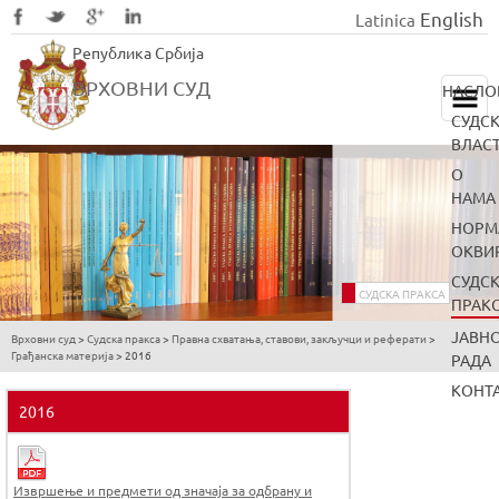
English
Latinica
Skip
Република Србија
to
main
ВРХОВНИ СУД
НАСЛО
content
СУДС
ВЛАС
О
НАМА
НОРМ
ОКВИ
СУДС
СУДСКА ПРАКСА
ПРАК
ЈАВН
Врховни суд
>
Судска пракса
>
Правна схватања, ставови, закључци и реферати
>
You
Грађанска материја
>
2016
РАДА
are
КОНТ
here
2016
Извршење и предмети од значаја за одбрану и