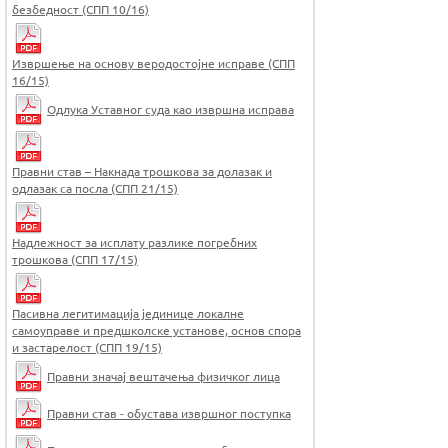
безбедност (СПП 10/16)
Извршење на основу веродостојне исправе (СПП
16/15)
Одлука Уставног суда као извршна исправа
Правни став – Накнада трошкова за долазак и
одлазак са посла (СПП 21/15)
Надлежност за исплату разлике погребних
трошкова (СПП 17/15)
Пасивна легитимација јединице локалне
самоуправе и предшколске установе, основ спора
и застарелост (СПП 19/15)
Правни значај вештачења физичког лица
Правни став - обустава извршног поступка