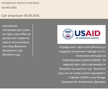
предмета преко портала
правосуђа
Сајт ажуриран: 05.08.2026.
Целокупан
материјал доступан
на сајту, заштићен је
ауторским правима
чији је ексклузивни
носилац Врховни
Израда овог сајта омогућена је уз
касациони суд -
подршку америчког народа путем
Врховни суд.
Америчке агенције за
међународни развој (USAID). За
садржај овог сајта одговоран је
Врховни касациони суд - Врховни
суд и он не мора нужно одржавати
ставове USAID-а или Владе
Сједињених Америчких Држава.