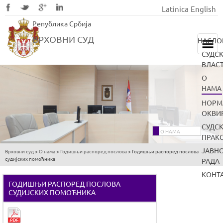
Latinica
English
Skip
Република Србија
to
main
ВРХОВНИ СУД
НАСЛО
content
СУДС
ВЛАС
О
НАМА
НОРМ
ОКВИ
СУДС
О НАМА
ПРАК
ЈАВН
Врховни суд
>
О нама
>
Годишњи распоред послова
>
Годишњи распоред послова
You
судијских помоћника
РАДА
are
КОНТ
here
ГОДИШЊИ РАСПОРЕД ПОСЛОВА
СУДИЈСКИХ ПОМОЋНИКА