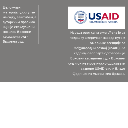
Целокупан
материјал доступан
на сајту, заштићен је
ауторским правима
чији је ексклузивни
носилац Врховни
Израда овог сајта омогућена је уз
касациони суд -
подршку америчког народа путем
Врховни суд.
Америчке агенције за
међународни развој (USAID). За
садржај овог сајта одговоран је
Врховни касациони суд - Врховни
суд и он не мора нужно одржавати
ставове USAID-а или Владе
Сједињених Америчких Држава.