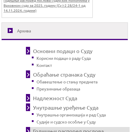
Годишњи распоред послова судијских помоћника у
Врховном суду за 2025. годину (Су I-2 28/24-1 од
14.11.2024. године)
Архива
Основни подаци о Суду
Корисни подаци о раду Суда
Контакт
Обраћање странака Суду
Обавештење о стању предмета
Преузимање образаца
Надлежност Суда
Унутрашње уређење Суда
Унутрашња организација и рад Суда
Судије и судско особље у Суду
Годишњи распоред послова