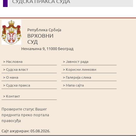
СУДСКА ПРАКСА СУДА
Република Србија
ВРХОВНИ
СУД
Немањина 9, 11000 Београд
>
>
Насловна
Јавност рада
>
>
Судска власт
Корисни линкови
>
>
О нама
Галерија слика
>
>
Судска пракса
Мапа сајта
>
Контакт
Проверите статус Вашег
предмета преко портала
правосуђа
Сајт ажуриран: 05.08.2026.