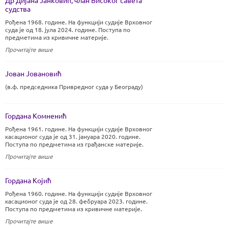
судства
Рођена 1968. године. На функцији судије Врховног
суда је од 18. јула 2024. године. Поступа по
предметима из кривичне материје.
Прочитајте више
Јован Јовановић
(в.ф. председника Привредног суда у Београду)
Гордана Комненић
Рођена 1961. године. На функцији судије Врховног
касационог суда је од 31. јануара 2020. године.
Поступа по предметима из грађанске материје.
Прочитајте више
Гордана Којић
Рођена 1960. године. На функцији судије Врховног
касационог суда је од 28. фебруара 2023. године.
Поступа по предметима из кривичне материје.
Прочитајте више