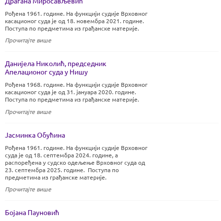
Драгана Миросављевић
Рођена 1961. године. На функцији судије Врховног
касационог суда је од 18. новембра 2021. године.
Поступа по предметима из грађанске материје.
Прочитајте више
Данијела Николић, председник
Апелационог суда у Нишу
Рођена 1968. године. На функцији судије Врховног
касационог суда је од 31. јануара 2020. године.
Поступа по предметима из грађанске материје.
Прочитајте више
Јасминка Обућина
Рођена 1961. године. На функцији судије Врховног
суда је од 18. септембра 2024. године, а
распоређена у судско одељење Врховног суда од
23. септембра 2025. године. Поступа по
предметима из грађанске материје.
Прочитајте више
Бојана Пауновић