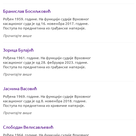
Бранислав Босиљковић
Рођен 1959. године. На функцији судије Врховног
касационог суда је од 16. новембра 2017. године.
Поступа по предметима из грађанске материје.
Прочитајте више
Зорица Булајић
Рођена 1961. године. На функцији судије Врховног
касационог суда је од 28. фебруара 2023. године.
Поступа по предметима из грађанске материје.
Прочитајте више
Јасмина Васовић
Рођена 1969. године. На функцији судије Врховног
касационог суда је од 8. новембра 2018. године.
Поступа по предметима из кривичне материје.
Прочитајте више
Слободан Велисављевић
Рођен 1964. године. На функцији судије Врховног