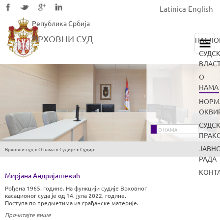
Latinica
English
Skip
Република Србија
to
main
ВРХОВНИ СУД
НАСЛО
content
СУДС
ВЛАС
О
НАМА
НОРМ
ОКВИ
СУДС
О НАМА
ПРАК
ЈАВН
Врховни суд
>
О нама
>
Судије
>
Судије
You
РАДА
are
КОНТ
Мирјана Андријашевић
here
Рођена 1965. године. На функцији судије Врховног
касационог суда је од 14. јула 2022. године.
Поступа по предметима из грађанске материје.
Прочитајте више