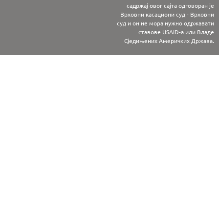
садржај овог сајта одговоран је
Врховни касациони суд - Врховни
суд и он не мора нужно одржавати
ставове USAID-а или Владе
Сједињених Америчких Држава.