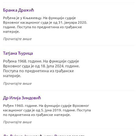
Бранка Дражић
Рођена је у Књажевцу. На функцији судије
Врховног касационог суда је од 31. јануара 2020.
године. Поступа по предметима из грађанске
материје.
Прочитајте више
Татјана Ђурица
Рођена 1968. године. На функцији судије
Врховног суда је од 18. јула 2024. године.
Поступа по предметима из грађанске
материје.
Прочитајте више
Др Илија Зиндовић
Рођен 1960. године. На функцији судије Врховног
касационог суда је од 5. јуна 2019. године. Поступа
по предметима из грађанске материје.
Прочитајте више
Др Дијана Јанковић, члан Високог савета