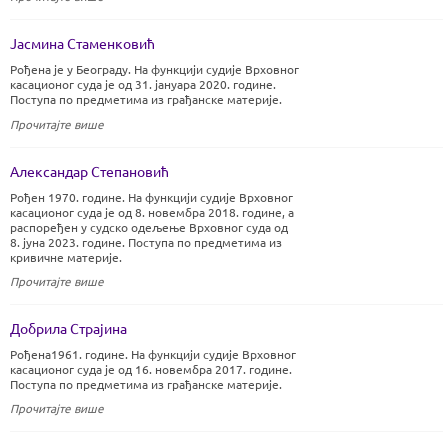
Јасмина Стаменковић
Рођена je у Београду. На функцији судије Врховног
касационог суда је од 31. јануара 2020. године.
Поступа по предметима из грађанске материје.
Прочитајте више
Александар Степановић
Рођен 1970. године. На функцији судије Врховног
касационог суда је од 8. новембра 2018. године, а
распоређен у судско одељење Врховног суда од
8. јуна 2023. године. Поступа по предметима из
кривичне материје.
Прочитајте више
Добрила Страјина
Рођена1961. године. На функцији судије Врховног
касационог суда је од 16. новембра 2017. године.
Поступа по предметима из грађанске материје.
Прочитајте више