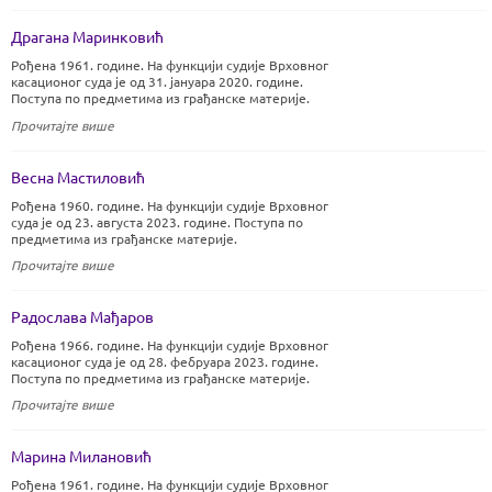
Драгана Маринковић
Рођена 1961. године. На функцији судије Врховног
касационог суда је од 31. јануара 2020. године.
Поступа по предметима из грађанске материје.
Прочитајте више
Весна Мастиловић
Рођена 1960. године. На функцији судије Врховног
суда је од 23. августа 2023. године. Поступа по
предметима из грађанске материје.
Прочитајте више
Радослава Мађаров
Рођена 1966. године. На функцији судије Врховног
касационог суда је од 28. фебруара 2023. године.
Поступа по предметима из грађанске материје.
Прочитајте више
Марина Милановић
Рођена 1961. године. На функцији судије Врховног