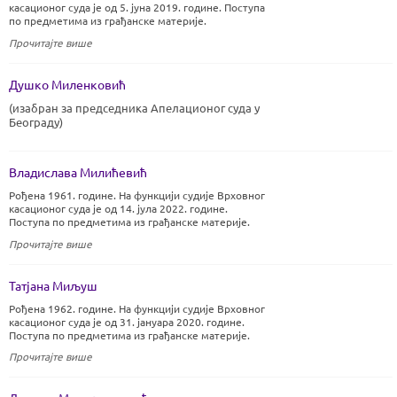
касационог суда је од 5. јуна 2019. године. Поступа
по предметима из грађанске материје.
Прочитајте више
Душко Миленковић
(изабран за председника Апелационог суда у
Београду)
Владислава Милићевић
Рођена 1961. године. На функцији судије Врховног
касационог суда је од 14. јула 2022. године.
Поступа по предметима из грађанске материје.
Прочитајте више
Татјана Миљуш
Рођена 1962. године. На функцији судије Врховног
касационог суда је од 31. јануара 2020. године.
Поступа по предметима из грађанске материје.
Прочитајте више