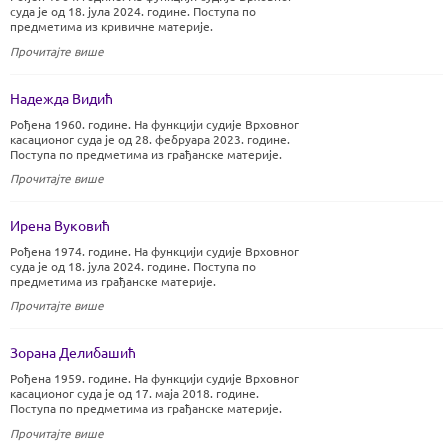
суда је од 18. јула 2024. године. Поступа по
предметима из кривичне материје.
Прочитајте више
Надежда Видић
Рођена 1960. године. На функцији судије Врховног
касационог суда је од 28. фебруара 2023. године.
Поступа по предметима из грађанске материје.
Прочитајте више
Ирена Вуковић
Рођена 1974. године. На функцији судије Врховног
суда је од 18. јула 2024. године. Поступа по
предметима из грађанске материје.
Прочитајте више
Зорана Делибашић
Рођена 1959. године. На функцији судије Врховног
касационог суда је од 17. маја 2018. године.
Поступа по предметима из грађанске материје.
Прочитајте више