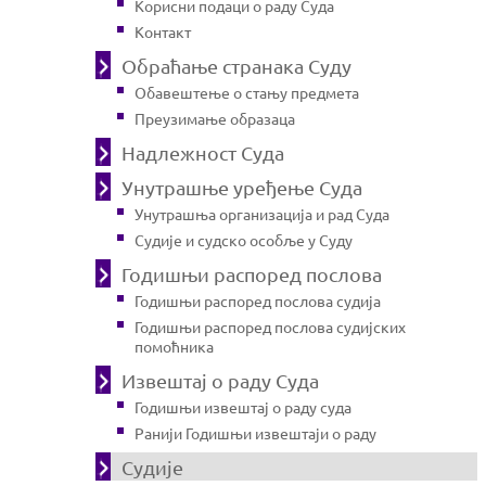
Корисни подаци о раду Суда
Контакт
Обраћање странака Суду
Обавештење о стању предмета
Преузимање образаца
Надлежност Суда
Унутрашње уређење Суда
Унутрашња организација и рад Суда
Судије и судско особље у Суду
Годишњи распоред послова
Годишњи распоред послова судија
Годишњи распоред послова судијских
помоћника
Извештај о раду Суда
Годишњи извештај о раду суда
Ранији Годишњи извештаји о раду
Судије