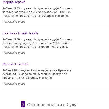
Марија Терзић
Рођена 1965. године. На функцији судије Врховног
касационог суда је од 28. фебруара 2023. године.
Поступа по предметима из грађанске материје.
Прочитајте више
Светлана Томић Јокић
Рођенa 1960. године. На функцији судије Врховног
касационог суда је од 18. новембра 2021. године.
Поступа по предметима из кривичне материје.
Прочитајте више
Жељко Шкорић
Рођен 1961. године. На функцији судије Врховног
суда је од 23. августа 2023. године. Поступа по
предметима из грађанске материје.
Прочитајте више
Основни подаци о Суду