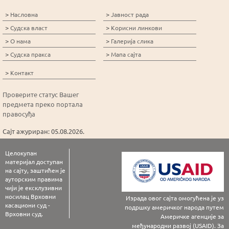
>
>
Насловна
Јавност рада
>
>
Судска власт
Корисни линкови
>
>
О нама
Галерија слика
>
>
Судска пракса
Мапа сајта
>
Контакт
Проверите статус Вашег
предмета преко портала
правосуђа
Сајт ажуриран: 05.08.2026.
Целокупан
материјал доступан
на сајту, заштићен је
ауторским правима
чији је ексклузивни
носилац Врховни
Израда овог сајта омогућена је уз
касациони суд -
подршку америчког народа путем
Врховни суд.
Америчке агенције за
међународни развој (USAID). За