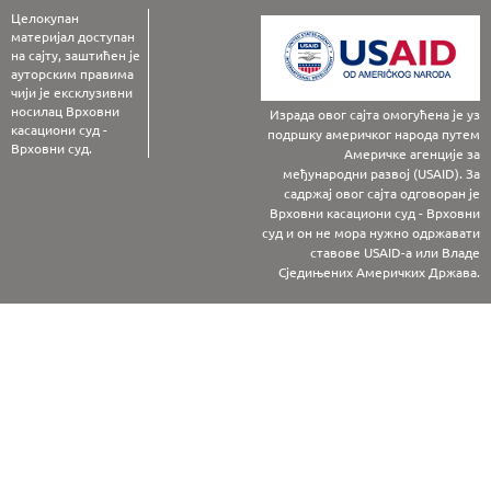
Целокупан
материјал доступан
на сајту, заштићен је
ауторским правима
чији је ексклузивни
носилац Врховни
Израда овог сајта омогућена је уз
касациони суд -
подршку америчког народа путем
Врховни суд.
Америчке агенције за
међународни развој (USAID). За
садржај овог сајта одговоран је
Врховни касациони суд - Врховни
суд и он не мора нужно одржавати
ставове USAID-а или Владе
Сједињених Америчких Држава.