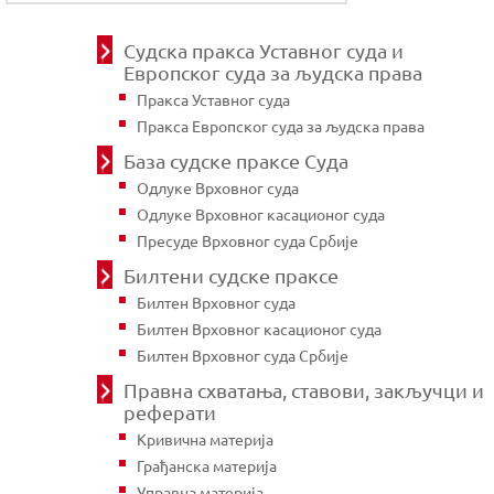
Судска пракса Уставног суда и
Европског суда за људска права
Пракса Уставног суда
Пракса Европског суда за људска права
База судске праксе Суда
Одлуке Врховног суда
Одлуке Врховног касационог суда
Пресуде Врховног суда Србије
Билтени судске праксе
Билтен Врховног суда
Билтен Врховног касационог суда
Билтен Врховног суда Србије
Правна схватања, ставови, закључци и
реферати
Кривична материја
Грађанска материја
Управна материја