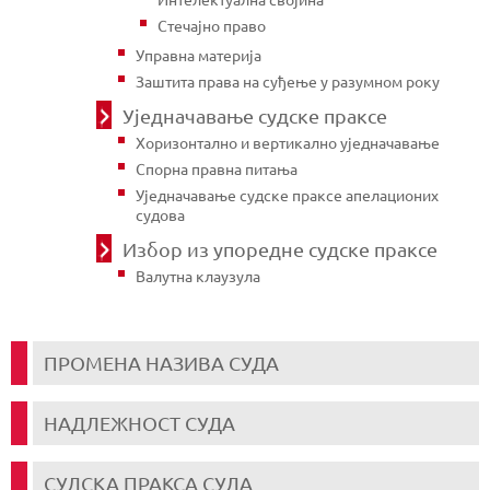
Стечајно право
Управна материја
Заштита права на суђење у разумном року
Уједначавање судске праксе
Хоризонтално и вертикално уједначавање
Спорна правна питања
Уједначавање судске праксе апелационих
судова
Избор из упоредне судске праксе
Валутна клаузула
ПРОМЕНА НАЗИВА СУДА
НАДЛЕЖНОСТ СУДА
СУДСКА ПРАКСА СУДА