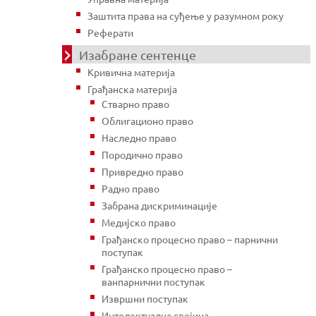
Заштита права на суђење у разумном року
Реферати
Изабране сентенце
Кривична материја
Грађанска материја
Стварно право
Облигационо право
Наследно право
Породично право
Привредно право
Радно право
Забрана дискриминације
Медијско право
Грађанско процесно право – парнични
поступак
Грађанско процесно право –
ванпарнични поступак
Извршни поступак
Интелектуална својина