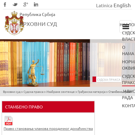
English
Latinica
Skip
Република Србија
to
main
ВРХОВНИ СУД
НАСЛО
content
СУДС
ВЛАС
О
НАМА
НОРМ
ОКВИ
СУДС
СУДСКА ПРАКСА
ПРАК
ЈАВН
Врховни суд
>
Судска пракса
>
Изабране сентенце
>
Грађанска материја
>
Стамбено право
You
РАДА
are
КОНТ
СТАМБЕНО ПРАВО
here
Право становања чланова породичног домаћинства