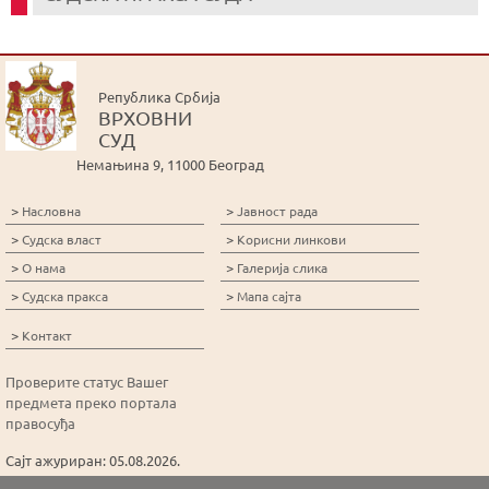
Република Србија
ВРХОВНИ
СУД
Немањина 9, 11000 Београд
>
>
Насловна
Јавност рада
>
>
Судска власт
Корисни линкови
>
>
О нама
Галерија слика
>
>
Судска пракса
Мапа сајта
>
Контакт
Проверите статус Вашег
предмета преко портала
правосуђа
Сајт ажуриран: 05.08.2026.