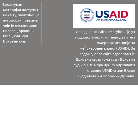
Целокупан
материјал доступан
на сајту, заштићен је
ауторским правима
чији је ексклузивни
носилац Врховни
Израда овог сајта омогућена је уз
касациони суд -
подршку америчког народа путем
Врховни суд.
Америчке агенције за
међународни развој (USAID). За
садржај овог сајта одговоран је
Врховни касациони суд - Врховни
суд и он не мора нужно одржавати
ставове USAID-а или Владе
Сједињених Америчких Држава.