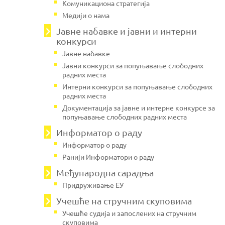
Комуникациона стратегија
Медији о нама
Јавнe набавке и јавни и интерни
конкурси
Јавне набавке
Јавни конкурси за попуњавање слободних
радних места
Интерни конкурси за попуњавање слободних
радних места
Документација за јавне и интерне конкурсе за
попуњавање слободних радних места
Информатор о раду
Информатор о раду
Ранији Информатори о раду
Међународна сарадња
Придруживање ЕУ
Учешће на стручним скуповима
Учешће судија и запослених на стручним
скуповима