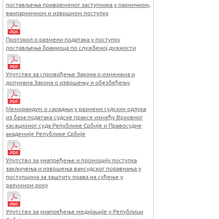
постављења привременог заступника у парничном,
ванпарничном и извршном поступку
Протокол о размени података у поступку
постављења браниоца по службеној дужности
Упутство за спровођење Закона о изменама и
допунама Закона о извршењу и обезбеђењу
Меморандум о сарадњи у размени судских одлука
из база података судске праксе између Врховног
касационог суда Републике Србије и Правосудне
академије Републике Србије
Упутство за унапређење и промоцију поступка
закључења и извршења вансудског поравнања у
поступцима за заштиту права на суђење у
разумном року
Упутство за унапређење медијације у Републици