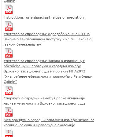
Србији
Instructions for enhancing the use of mediation
Упутство за спровођење одредаба чл. 30а и 110а
Закона о ванпарничном поступку и чл. 98 Закона о
јавном бележништву
Упутство за спровођење Закона о извршењу и
обезбеђењу и Споразума о сарадњи између
Врховног касационог суда и пројекта ИПА2012
“Унапређење ефикасности правосуђа у Републици
Србији”
Споразум о сарадњи између Српске академије
наука и уметности и Врховног касационог суда
Меморандум о сарадњи закључен између Врховног
касационог суда и Правосудне академије