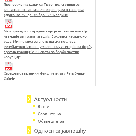
Препоруке и задаци са Првог полугодишњег
састанка потписника Меморандума о сарадњи
одржаног 29. децембра 2014. године
Меморандум о сарадњи који је потписан између
Агенције за приватизацију, Врховног касационог
суда, Министарства унутрашњих послова,
Републичког јавног тужилаштва, Агенције за борбу
против корупције и Савета за борбу против
корупције
Сарадња са правним факултетима у Републици
Србији
Актуелности
Вести
Саопштења
Обавештења
Односи са јавношћу