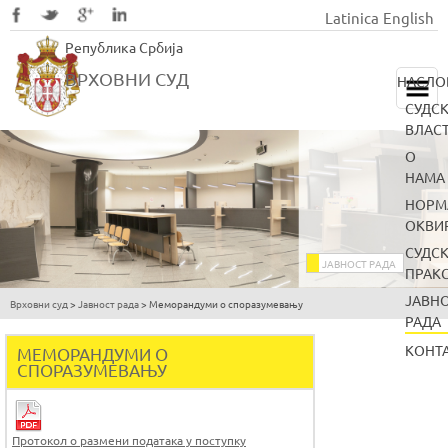
Latinica
English
Skip
Република Србија
to
main
ВРХОВНИ СУД
НАСЛО
content
СУДС
ВЛАС
О
НАМА
НОРМ
ОКВИ
СУДС
ЈАВНОСТ РАДА
ПРАК
ЈАВН
Врховни суд
>
Јавност рада
>
Меморандуми о споразумевању
You
РАДА
are
КОНТ
МЕМОРАНДУМИ О
here
СПОРАЗУМЕВАЊУ
Протокол о размени података у поступку