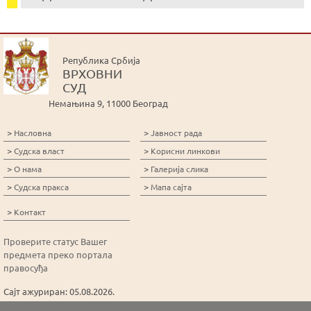
Република Србија
ВРХОВНИ
СУД
Немањина 9, 11000 Београд
>
>
Насловна
Јавност рада
>
>
Судска власт
Корисни линкови
>
>
О нама
Галерија слика
>
>
Судска пракса
Мапа сајта
>
Контакт
Проверите статус Вашег
предмета преко портала
правосуђа
Сајт ажуриран: 05.08.2026.