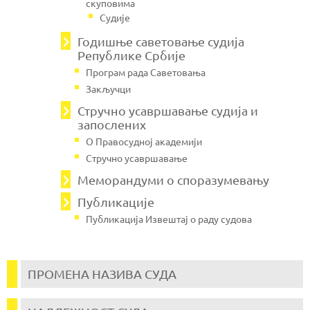
скуповима
Судије
Годишње саветовање судија
Републике Србије
Програм рада Саветовања
Закључци
Стручно усавршавање судија и
запослених
О Правосудној академији
Стручно усавршавање
Меморандуми о споразумевању
Публикације
Публикација Извештај о раду судова
ПРОМЕНА НАЗИВА СУДА