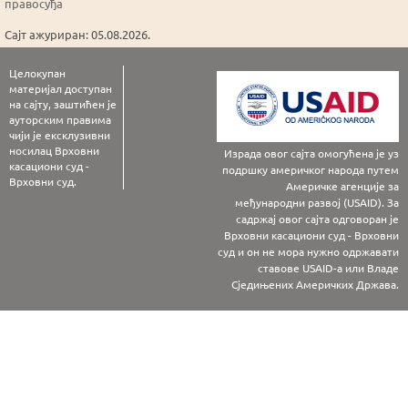
правосуђа
Сајт ажуриран: 05.08.2026.
Целокупан
материјал доступан
на сајту, заштићен је
ауторским правима
чији је ексклузивни
носилац Врховни
Израда овог сајта омогућена је уз
касациони суд -
подршку америчког народа путем
Врховни суд.
Америчке агенције за
међународни развој (USAID). За
садржај овог сајта одговоран је
Врховни касациони суд - Врховни
суд и он не мора нужно одржавати
ставове USAID-а или Владе
Сједињених Америчких Држава.