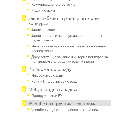
Комуникациона стратегија
Медији о нама
Јавнe набавке и јавни и интерни
конкурси
Јавне набавке
Јавни конкурси за попуњавање слободних
радних места
Интерни конкурси за попуњавање слободних
радних места
Документација за јавне и интерне конкурсе за
попуњавање слободних радних места
Информатор о раду
Информатор о раду
Ранији Информатори о раду
Међународна сарадња
Придруживање ЕУ
Учешће на стручним скуповима
Учешће судија и запослених на стручним