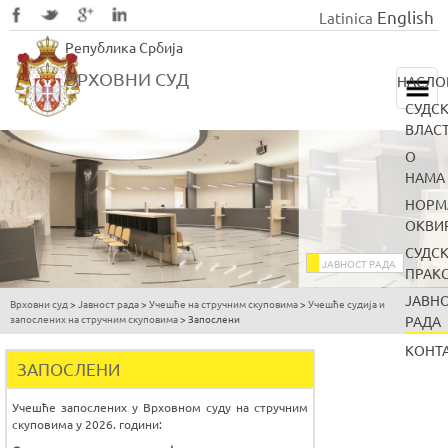
English
Latinica
Skip
Република Србија
to
main
ВРХОВНИ СУД
НАСЛО
content
СУДС
ВЛАС
О
НАМА
НОРМ
ОКВИ
СУДС
ЈАВНОСТ РАДА
ПРАК
ЈАВН
Врховни суд
>
Јавност рада
>
Учешће на стручним скуповима
>
Учешће судија и
You
запослених на стручним скуповима
>
Запослени
РАДА
are
КОНТ
here
ЗАПОСЛЕНИ
Учешће запослених у Врховном суду на стручним
скуповима у 2026. години: