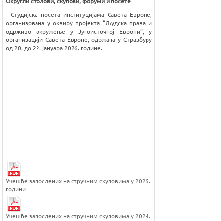
Округли столови, скупови, форуми и посете
- Студијска посета институцијама Савета Европе,
организована у оквиру пројекта “Људска права и
одрживо окружење у Југоисточној Европи“, у
организацији Савета Европе, одржана у Стразбуру
од 20. до 22. јануара 2026. године.
Учешће запослених на стручним скуповима у 2025.
години
Учешће запослених на стручним скуповима у 2024.