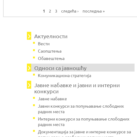
1
2
3
следећа ›
последња »
P
a
g
e
Актуелности
s
Вести
Саопштења
Обавештења
Односи са јавношћу
Комуникациона стратегија
Јавнe набавке и јавни и интерни
конкурси
Јавне набавке
Јавни конкурси за попуњавање слободних
радних места
Интерни конкурси за попуњавање слободних
радних места
Документација за јавне и интерне конкурсе за