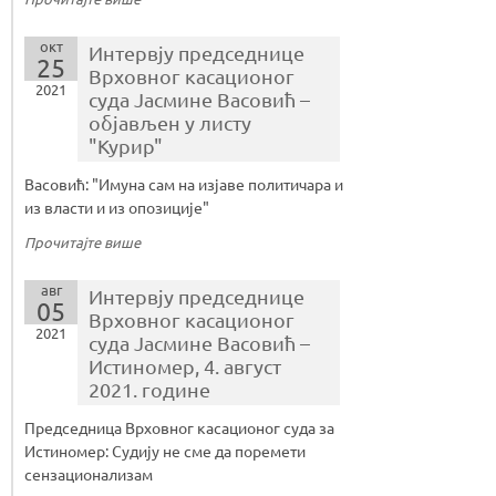
окт
Интервју председнице
25
Врховног касационог
2021
суда Јасмине Васовић –
објављен у листу
"Курир"
Васовић: "Имуна сам на изјаве политичара и
из власти и из опозиције"
Прочитајте више
авг
Интервју председнице
05
Врховног касационог
2021
суда Јасмине Васовић –
Истиномер, 4. август
2021. године
Председница Врховног касационог суда за
Истиномер: Судију не сме да поремети
сензационализам