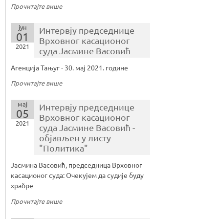
Прочитајте више
јун
Интервју председнице
01
Врховног касационог
2021
суда Јасмине Васовић
Агенција Тањуг - 30. мај 2021. године
Прочитајте више
мај
Интервју председнице
05
Врховног касационог
2021
суда Јасмине Васовић -
објављен у листу
"Политика"
Јасмина Васовић, председница Врховног
касационог суда: Очекујем да судије буду
храбре
Прочитајте више