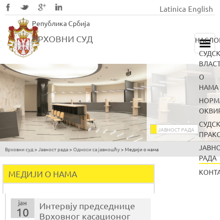
Latinica
English
Skip
Република Србија
to
main
ВРХОВНИ СУД
НАСЛО
content
СУДС
ВЛАС
О
НАМА
НОРМ
ОКВИ
СУДС
ЈАВНОСТ РАДА
ПРАК
ЈАВН
Врховни суд
>
Јавност рада
>
Односи са јавношћу
>
Медији о нама
You
РАДА
are
КОНТ
МЕДИЈИ О НАМА
here
јан
Интервју председнице
10
Врховног касационог