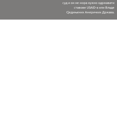
суд и он не мора нужно одржавати
ставове USAID-а или Владе
Сједињених Америчких Држава.