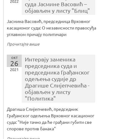
2022
суда Јасмине Васовић –
објављен у листу "Блиц"
Јасмина Васовић, председница Врховног
касационог суда: О независности правосуђа
углавном причају политичари
Прочитајте више
окт
Интервју заменика
26
председника суда и
2021
председника Грађанског
одељења судије др
Драгише Слијепчевића -
објављен у листу
"Политика"
Драгиша Слијепчевић, председник
Грађанског одељења Врховног касационог
суда: "Није тачно да ће грађани губити све
спорове против банака"
Прочитајте више