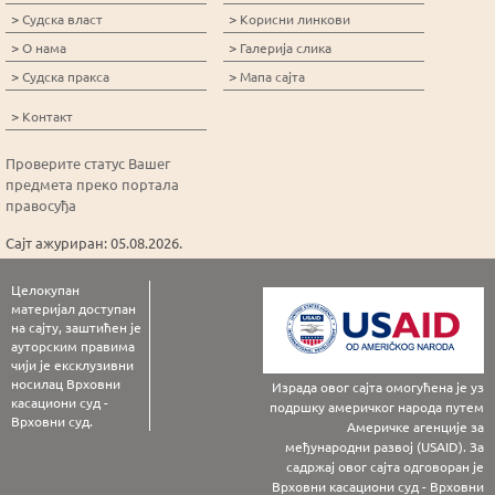
>
>
Судска власт
Корисни линкови
>
>
О нама
Галерија слика
>
>
Судска пракса
Мапа сајта
>
Контакт
Проверите статус Вашег
предмета преко портала
правосуђа
Сајт ажуриран: 05.08.2026.
Целокупан
материјал доступан
на сајту, заштићен је
ауторским правима
чији је ексклузивни
носилац Врховни
Израда овог сајта омогућена је уз
касациони суд -
подршку америчког народа путем
Врховни суд.
Америчке агенције за
међународни развој (USAID). За
садржај овог сајта одговоран је
Врховни касациони суд - Врховни