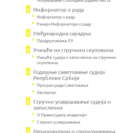
попуњавање слободних радних места
Информатор о раду
Информатор о раду
Ранији Информатори о раду
Међународна сарадња
Придруживање ЕУ
Учешће на стручним скуповима
Учешће судија и запослених на стручним
скуповима
Годишње саветовање судија
Републике Србије
Програм рада Саветовања
Закључци
Стручно усавршавање судија и
запослених
О Правосудној академији
Стручно усавршавање
Меморандуми о споразумевању