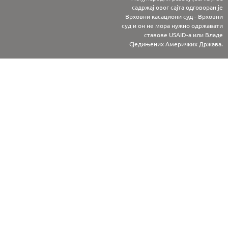
садржај овог сајта одговоран је
Врховни касациони суд - Врховни
суд и он не мора нужно одржавати
ставове USAID-а или Владе
Сједињених Америчких Држава.