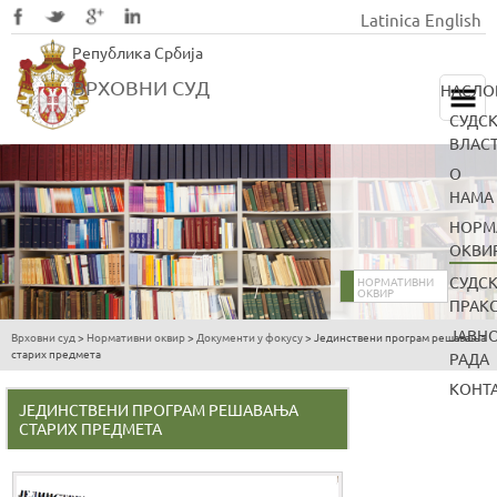
Latinica
English
Skip
Република Србија
to
main
ВРХОВНИ СУД
НАСЛО
content
СУДС
ВЛАС
О
НАМА
НОРМ
ОКВИ
СУДС
НОРМАТИВНИ
ОКВИР
ПРАК
ЈАВН
Врховни суд
>
Нормативни оквир
>
Документи у фокусу
>
Јединствени програм решавања
You
старих предмета
РАДА
are
КОНТ
here
ЈЕДИНСТВЕНИ ПРОГРАМ РЕШАВАЊА
СТАРИХ ПРЕДМЕТА