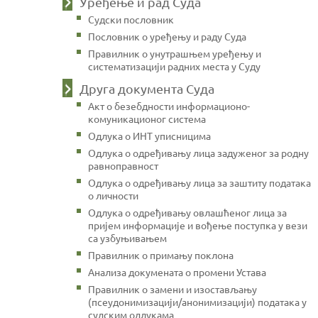
Уређење и рад Суда
Судски пословник
Пословник о уређењу и раду Суда
Правилник о унутрашњем уређењу и
систематизацији радних места у Суду
Друга документа Суда
Акт о безебдности информационо-
комуникационог система
Одлука о ИНТ уписницима
Одлука о одређивању лица задуженог за родну
равноправност
Одлука о одређивању лица за заштиту података
о личности
Одлука о одређивању овлашћеног лица за
пријем информације и вођење поступка у вези
са узбуњивањем
Правилник о примању поклона
Анализа докумената о промени Устава
Правилник о замени и изостављању
(псеудонимизацији/анонимизацији) података у
судским одлукама