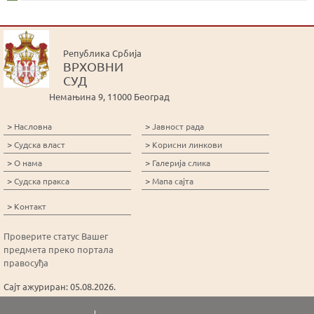
Република Србија
ВРХОВНИ
СУД
Немањина 9, 11000 Београд
>
>
Насловна
Јавност рада
>
>
Судска власт
Корисни линкови
>
>
О нама
Галерија слика
>
>
Судска пракса
Мапа сајта
>
Контакт
Проверите статус Вашег
предмета преко портала
правосуђа
Сајт ажуриран: 05.08.2026.