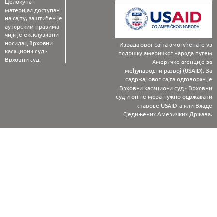
Целокупан
материјал доступан
на сајту, заштићен је
ауторским правима
чији је ексклузивни
носилац Врховни
Израда овог сајта омогућена је уз
касациони суд -
подршку америчког народа путем
Врховни суд.
Америчке агенције за
међународни развој (USAID). За
садржај овог сајта одговоран је
Врховни касациони суд - Врховни
суд и он не мора нужно одржавати
ставове USAID-а или Владе
Сједињених Америчких Држава.