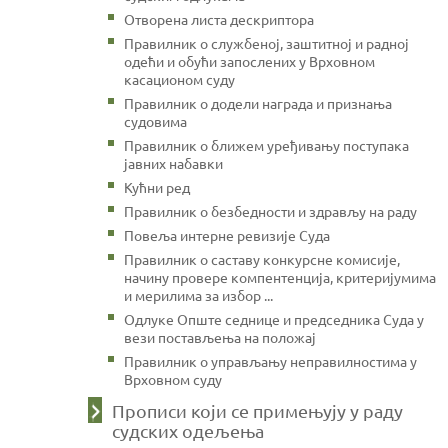
Отворена листа дескриптора
Правилник о службеној, заштитној и радној
одећи и обући запослених у Врховном
касационом суду
Правилник о додели награда и признања
судовима
Правилник о ближем уређивању поступака
јавних набавки
Кућни ред
Правилник о безбедности и здрављу на раду
Повеља интерне ревизије Суда
Правилник о саставу конкурсне комисије,
начину провере компентенција, критеријумима
и мерилима за избор ...
Одлуке Опште седнице и председника Суда у
вези постављења на положај
Правилник о управљању неправилностима у
Врховном суду
Прописи који се примењују у раду
судских одељења