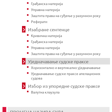
Грађанска материја
Управна материја
Заштита права на суђење у разумном року
Реферати
Изабране сентенце
Кривична материја
Грађанска материја
Управна материја
Заштита права на суђење у разумном року
Уједначавање судске праксе
Хоризонтално и вертикално уједначавање
Уједначавање судске праксе апелационих
судова
Избор из упоредне судске праксе
Валутна клаузула
ПРОМЕНА НАЗИВА СУДА