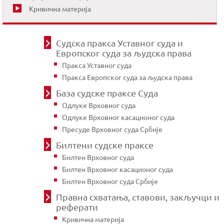
Кривична материја
Судска пракса Уставног суда и
Европског суда за људска права
Пракса Уставног суда
Пракса Европског суда за људска права
База судске праксе Суда
Одлуке Врховног суда
Одлуке Врховног касационог суда
Пресуде Врховног суда Србије
Билтени судске праксе
Билтен Врховног суда
Билтен Врховног касационог суда
Билтен Врховног суда Србије
Правна схватања, ставови, закључци и
реферати
Кривична материја