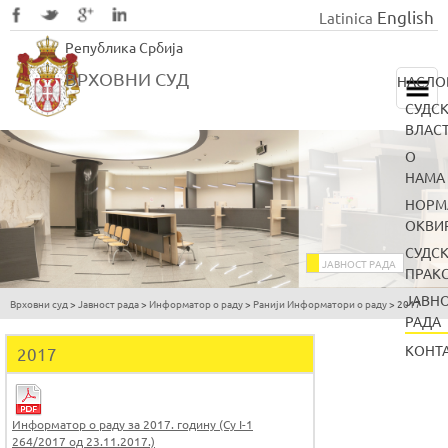
English
Latinica
Skip
Република Србија
to
main
ВРХОВНИ СУД
НАСЛО
content
СУДС
ВЛАС
О
НАМА
НОРМ
ОКВИ
СУДС
ЈАВНОСТ РАДА
ПРАК
ЈАВН
Врховни суд
>
Јавност рада
>
Информатор о раду
>
Ранији Информатори о раду
>
2017
You
РАДА
are
КОНТ
2017
here
Информатор о раду за 2017. годину (Су I-1
264/2017 од 23.11.2017.)