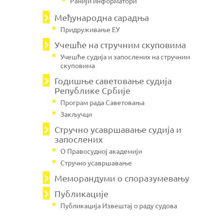
Ранији информатори
Међународна сарадња
Придруживање ЕУ
Учешће на стручним скуповима
Учешће судија и запослених на стручним
скуповима
Годишње саветовање судија
Републике Србије
Програм рада Саветовања
Закључци
Стручно усавршавање судија и
запослених
О Правосудној академији
Стручно усавршавање
Меморандуми о споразумевању
Публикације
Публикација Извештај о раду судова