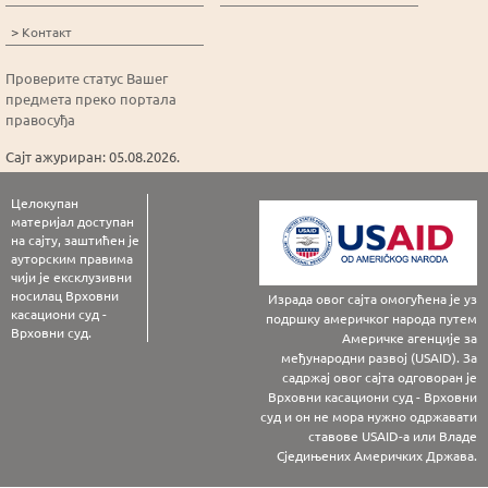
>
Контакт
Проверите статус Вашег
предмета преко портала
правосуђа
Сајт ажуриран: 05.08.2026.
Целокупан
материјал доступан
на сајту, заштићен је
ауторским правима
чији је ексклузивни
носилац Врховни
Израда овог сајта омогућена је уз
касациони суд -
подршку америчког народа путем
Врховни суд.
Америчке агенције за
међународни развој (USAID). За
садржај овог сајта одговоран је
Врховни касациони суд - Врховни
суд и он не мора нужно одржавати
ставове USAID-а или Владе
Сједињених Америчких Држава.