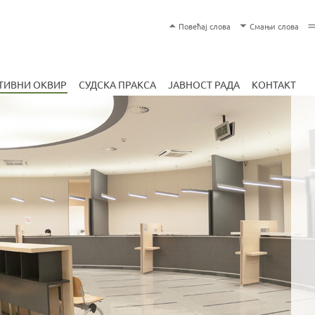
Skip
T
Повећај слова
Смањи слова
to
e
main
x
content
t
ТИВНИ ОКВИР
СУДСКА ПРАКСА
ЈАВНОСТ РАДА
КОНТАКТ
S
i
z
e