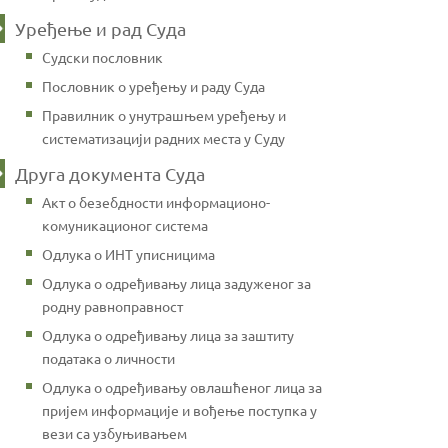
Уређење и рад Суда
Судски пословник
Пословник о уређењу и раду Суда
Правилник о унутрашњем уређењу и
систематизацији радних места у Суду
Друга документа Суда
Акт о безебдности информационо-
комуникационог система
Одлука о ИНТ уписницима
Одлука о одређивању лица задуженог за
родну равноправност
Одлука о одређивању лица за заштиту
података о личности
Одлука о одређивању овлашћеног лица за
пријем информације и вођење поступка у
вези са узбуњивањем