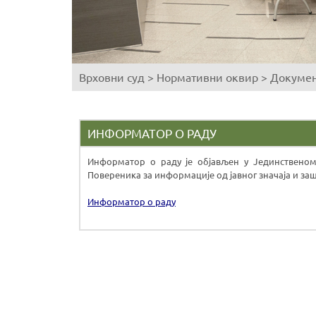
Врховни суд
>
Нормативни оквир
>
Докумен
You
are
here
ИНФОРМАТОР О РАДУ
Информатор о раду је објављен у Јединствено
Повереника за информације од јавног значаја и заш
Информатор о раду