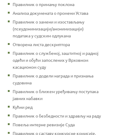
Правилник о примању поклона
Анализа докумената о промени Устава
Правилник о замени и изостављању
(псеудонимизацији/анонимизацији)
података у судским одлукама
Отворена листа дескриптора
Правилник о службеној, заштитној и радној
одећи и обући запослених у Врховном
касационом суду
Правилник о додели награда и признања
судовима
Правилник о ближем уређивању поступака
јавних набавки
Кућни ред
Правилник о безбедности и здрављу на раду
Повеља интерне ревизије Суда
Правилник о саставу конкурсне комисије,