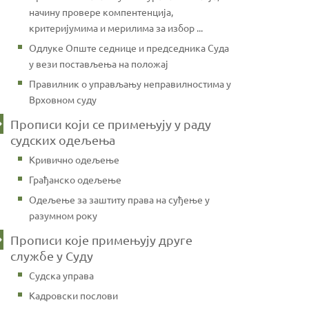
начину провере компентенција,
критеријумима и мерилима за избор ...
Одлуке Опште седнице и председника Суда
у вези постављења на положај
Правилник о управљању неправилностима у
Врховном суду
Прописи који се примењују у раду
судских одељења
Кривично одељење
Грађанско одељење
Одељење за заштиту права на суђење у
разумном року
Прописи које примењују друге
службе у Суду
Судска управа
Кадровски послови