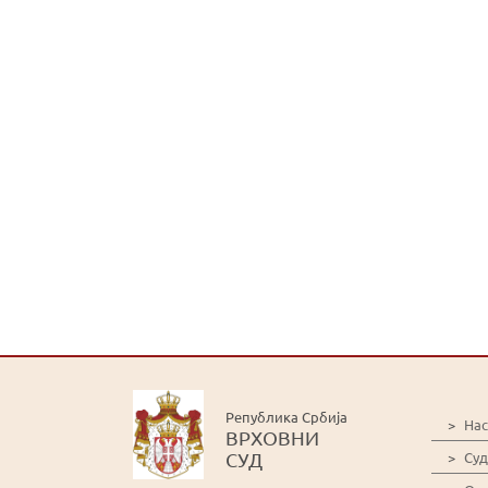
Република Србија
>
На
ВРХОВНИ
СУД
>
Суд