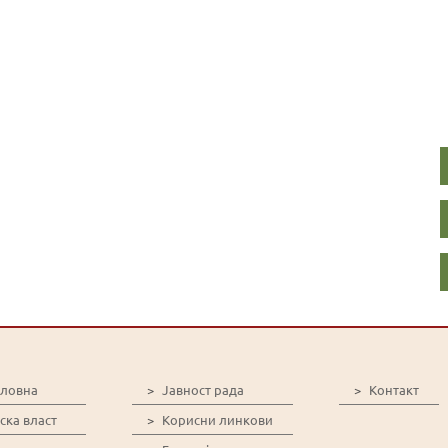
словна
>
Јавност рада
>
Контакт
ска власт
>
Корисни линкови