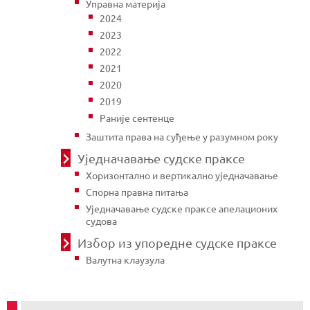
Управна материја
2024
2023
2022
2021
2020
2019
Раније сентенце
Заштита права на суђење у разумном року
Уједначавање судске праксе
Хоризонтално и вертикално уједначавање
Спорна правна питања
Уједначавање судске праксе апелационих
судова
Избор из упоредне судске праксе
Валутна клаузула