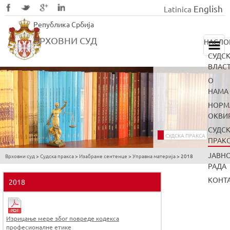
English
Latinica
Skip
Република Србија
to
main
ВРХОВНИ СУД
НАСЛО
content
СУДС
ВЛАС
О
НАМА
НОРМ
ОКВИ
СУДС
СУДСКА ПРАКСА
ПРАК
ЈАВН
Врховни суд
>
Судска пракса
>
Изабране сентенце
>
Управна материја
>
2018
You
РАДА
are
КОНТ
2018
here
Изрицање мере због повреде кодекса
професионалне етике