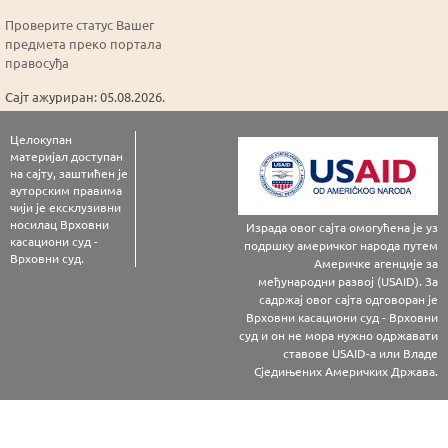
Проверите статус Вашег
предмета преко портала
правосуђа
Сајт ажуриран: 05.08.2026.
Целокупан
материјал доступан
на сајту, заштићен је
ауторским правима
чији је ексклузивни
носилац Врховни
Израда овог сајта омогућена је уз
касациони суд -
подршку америчког народа путем
Врховни суд.
Америчке агенције за
међународни развој (USAID). За
садржај овог сајта одговоран је
Врховни касациони суд - Врховни
суд и он не мора нужно одржавати
ставове USAID-а или Владе
Сједињених Америчких Држава.