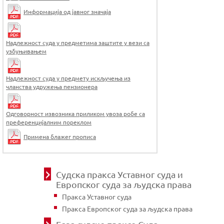
Информација од јавног значаја
Надлежност суда у предметима заштите у вези са
узбуњивањем
Надлежност суда у предмету искључења из
чланства удружења пензионера
Одговорност извозника приликом увоза робе са
преференцијалним пореклом
Примена блажег прописа
Судска пракса Уставног суда и
Европског суда за људска права
Пракса Уставног суда
Пракса Европског суда за људска права