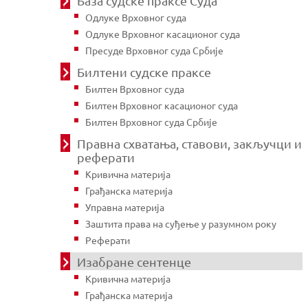
База судске праксе Суда
Одлуке Врховног суда
Одлуке Врховног касационог суда
Пресуде Врховног суда Србије
Билтени судске праксе
Билтен Врховног суда
Билтен Врховног касационог суда
Билтен Врховног суда Србије
Правна схватања, ставови, закључци и
реферати
Кривична материја
Грађанска материја
Управна материја
Заштита права на суђење у разумном року
Реферати
Изабране сентенце
Кривична материја
Грађанска материја