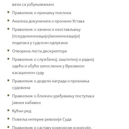
вези са узбуњивањем
Правилник о примању поклона
Анализа докумената о промени Устава
Правилник о замени и изостављању
(псеудонимизацији/анонимизацији)
података у судским одлукама
Отворена листа дескриптора
Правилник о службеној, заштитној и радној
одећи и обући запослених у Врховном
касационом суду
Правилник о додели награда и признања
судовима
Правилник о ближем уређивању поступака
јавних набавки
Кућни ред
Повеља интерне ревизије Суда
Правилник о саставу конкурсне комисије,