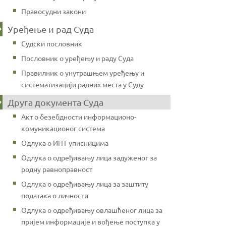
Правосудни закони
Уређење и рад Суда
Судски пословник
Пословник о уређењу и раду Суда
Правилник о унутрашњем уређењу и
систематизацији радних места у Суду
Друга документа Суда
Акт о безебдности информационо-
комуникационог система
Одлука о ИНТ уписницима
Одлука о одређивању лица задуженог за
родну равноправност
Одлука о одређивању лица за заштиту
података о личности
Одлука о одређивању овлашћеног лица за
пријем информације и вођење поступка у