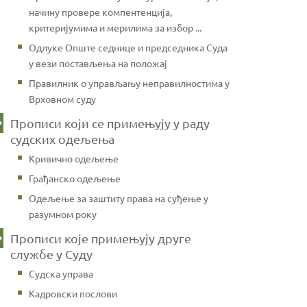
начину провере компентенција,
критеријумима и мерилима за избор ...
Одлуке Опште седнице и председника Суда
у вези постављења на положај
Правилник о управљању неправилностима у
Врховном суду
Прописи који се примењују у раду
судских одељења
Кривично одељење
Грађанско одељење
Одељење за заштиту права на суђење у
разумном року
Прописи које примењују друге
службе у Суду
Судска управа
Кадровски послови