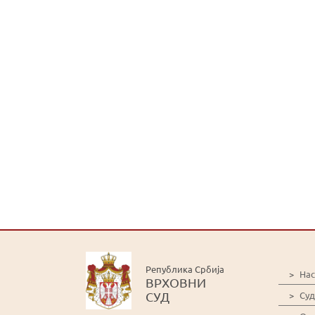
Република Србија
>
На
ВРХОВНИ
СУД
>
Суд