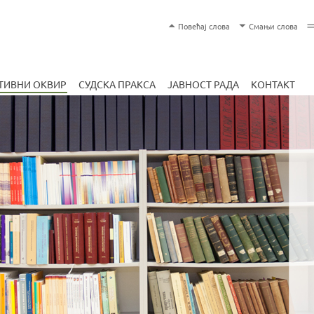
Skip
T
Повећај слова
Смањи слова
to
e
main
x
content
t
ТИВНИ ОКВИР
СУДСКА ПРАКСА
ЈАВНОСТ РАДА
КОНТАКТ
S
i
z
e