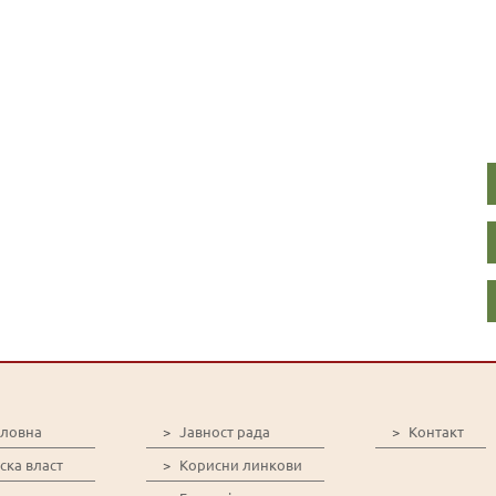
словна
>
Јавност рада
>
Контакт
ска власт
>
Корисни линкови