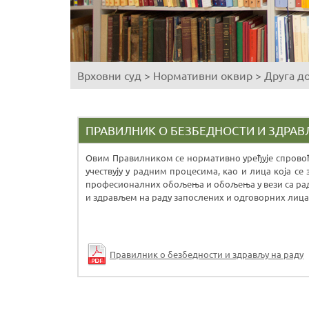
Врховни суд
>
Нормативни оквир
>
Друга д
You
are
here
ПРАВИЛНИК О БЕЗБЕДНОСТИ И ЗДРАВ
Овим Правилником се нормативно уређује спровођ
учествују у радним процесима, као и лица која се
професионалних обољења и обољења у вези са радо
и здрављем на раду запослених и одговорних лица
Правилник о безбедности и здрављу на раду