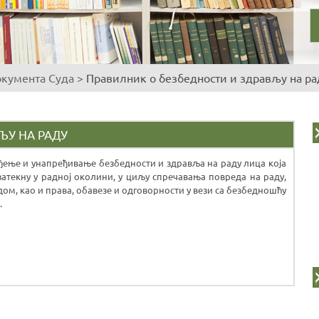
окумента Суда
>
Правилник о безбедности и здрављу на ра
ЉУ НА РАДУ
ење и унапређивање безбедности и здравља на раду лица која
 затекну у радној околини, у циљу спречавања повреда на раду,
м, као и права, обавезе и одговорности у вези са безбедношћу
.