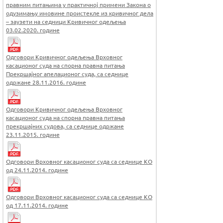
правним питањима у практичној примени Закона о
одузимању имовине проистекле из кривичног дела
– заузети на седници Кривичног одељења
03.02.2020. године
Одговори Кривичног одељења Врховног
касационог суда на спорна правна питања
Прекршајног апелационог суда, са седнице
одржане 28.11.2016. године
Одговори Кривичног одељења Врховног
касационог суда на спорна правна питања
прекршајних судова, са седнице одржане
23.11.2015. године
Одговори Врховног касационог суда са седнице КО
од 24.11.2014. године
Одговори Врховног касационог суда са седнице КО
од 17.11.2014. године