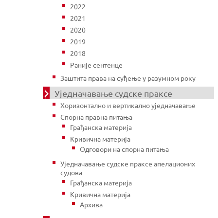
2022
2021
2020
2019
2018
Раније сентенце
Заштита права на суђење у разумном року
Уједначавање судске праксе
Хоризонтално и вертикално уједначавање
Спорна правна питања
Грађанска материја
Кривична материја
Одговори на спорна питања
Уједначавање судске праксе апелационих
судова
Грађанска материја
Кривична материја
Архива