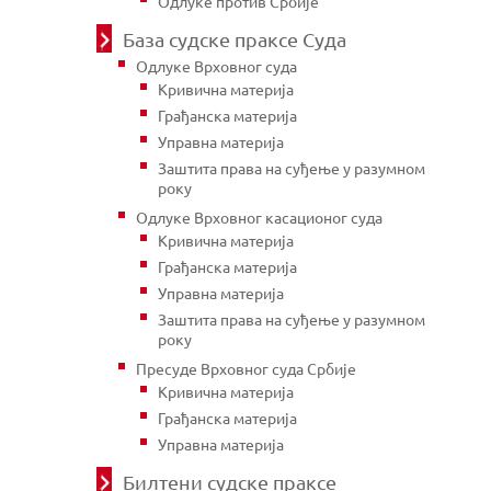
Одлуке против Србије
База судске праксе Суда
Одлуке Врховног суда
Кривична материја
Грађанска материја
Управна материја
Заштита права на суђење у разумном
року
Одлуке Врховног касационог суда
Кривична материја
Грађанска материја
Управна материја
Заштита права на суђење у разумном
року
Пресуде Врховног суда Србије
Кривична материја
Грађанска материја
Управна материја
Билтени судске праксе