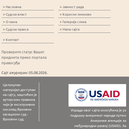
>
>
Насловна
Јавност рада
>
>
Судска власт
Корисни линкови
>
>
О нама
Галерија слика
>
>
Судска пракса
Мапа сајта
>
Контакт
Проверите статус Вашег
предмета преко портала
правосуђа
Сајт ажуриран: 05.08.2026.
Целокупан
материјал доступан
на сајту, заштићен је
ауторским правима
чији је ексклузивни
носилац Врховни
Израда овог сајта омогућена је уз
касациони суд -
подршку америчког народа путем
Врховни суд.
Америчке агенције за
међународни развој (USAID). За