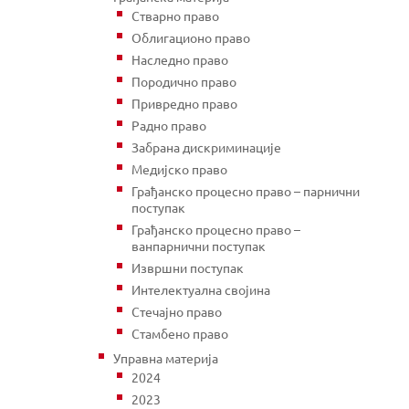
Стварно право
Облигационо право
Наследно право
Породично право
Привредно право
Радно право
Забрана дискриминације
Медијско право
Грађанско процесно право – парнични
поступак
Грађанско процесно право –
ванпарнични поступак
Извршни поступак
Интелектуална својина
Стечајно право
Стамбено право
Управна материја
2024
2023