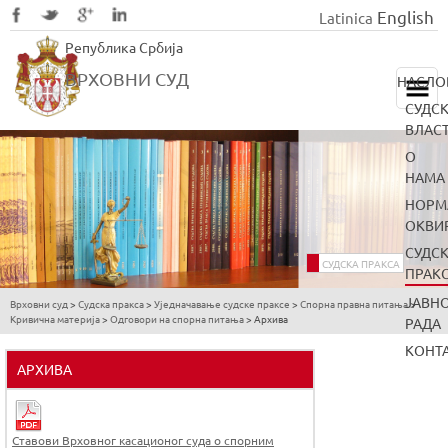
English
Latinica
Skip
Република Србија
to
main
ВРХОВНИ СУД
НАСЛО
content
СУДС
ВЛАС
О
НАМА
НОРМ
ОКВИ
СУДС
СУДСКА ПРАКСА
ПРАК
ЈАВН
Врховни суд
>
Судска пракса
>
Уједначавање судске праксе
>
Спорна правна питања
>
You
Кривична материја
>
Одговори на спорна питања
>
Архива
РАДА
are
КОНТ
here
АРХИВА
Ставови Врховног касационог суда о спорним