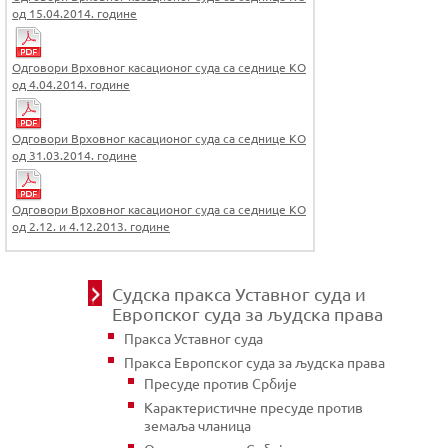
од 15.04.2014. године
Одговори Врховног касационог суда са седнице КО
од 4.04.2014. године
Одговори Врховног касационог суда са седнице КО
од 31.03.2014. године
Одговори Врховног касационог суда са седнице КО
од 2.12. и 4.12.2013. године
Судска пракса Уставног суда и
Европског суда за људска права
Пракса Уставног суда
Пракса Европског суда за људска права
Пресуде против Србије
Карактеристичне пресуде против
земаља чланица