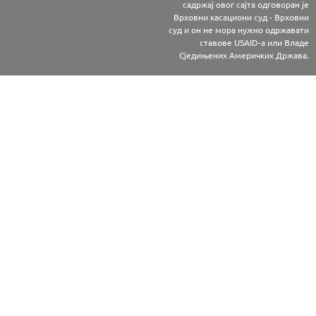
садржај овог сајта одговоран је
Врховни касациони суд - Врховни
суд и он не мора нужно одржавати
ставове USAID-а или Владе
Сједињених Америчких Држава.