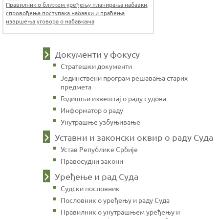
Правилник о ближем уређењу планирања набавки,
спровођења поступака набавки и праћења
извршења уговора о набавкама
Документи у фокусу
Стратешки документи
Јединствени програм решавања старих
предмета
Годишњи извештај о раду судова
Информатор о раду
Унутрашње узбуњивање
Уставни и законски оквир о раду Суда
Устав Републике Србије
Правосудни закони
Уређење и рад Суда
Судски пословник
Пословник о уређењу и раду Суда
Правилник о унутрашњем уређењу и