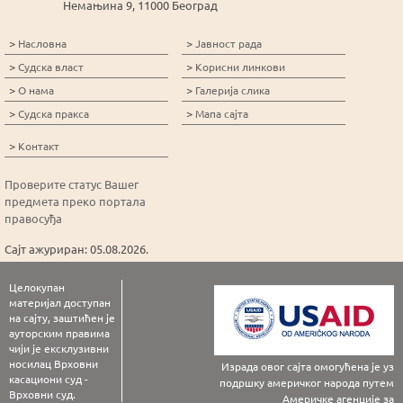
Немањина 9, 11000 Београд
>
>
Насловна
Јавност рада
>
>
Судска власт
Корисни линкови
>
>
О нама
Галерија слика
>
>
Судска пракса
Мапа сајта
>
Контакт
Проверите статус Вашег
предмета преко портала
правосуђа
Сајт ажуриран: 05.08.2026.
Целокупан
материјал доступан
на сајту, заштићен је
ауторским правима
чији је ексклузивни
носилац Врховни
Израда овог сајта омогућена је уз
касациони суд -
подршку америчког народа путем
Врховни суд.
Америчке агенције за