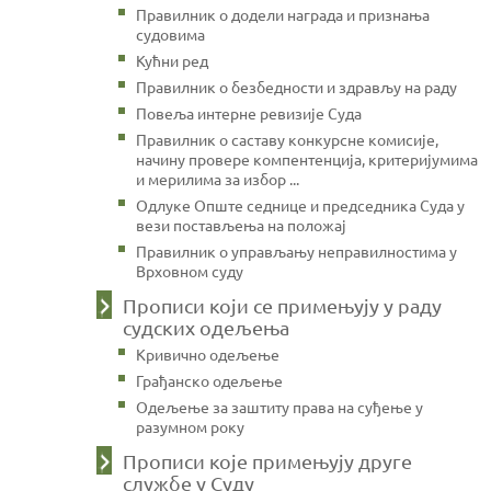
Правилник о додели награда и признања
судовима
Кућни ред
Правилник о безбедности и здрављу на раду
Повеља интерне ревизије Суда
Правилник о саставу конкурсне комисије,
начину провере компентенција, критеријумима
и мерилима за избор ...
Одлуке Опште седнице и председника Суда у
вези постављења на положај
Правилник о управљању неправилностима у
Врховном суду
Прописи који се примењују у раду
судских одељења
Кривично одељење
Грађанско одељење
Одељење за заштиту права на суђење у
разумном року
Прописи које примењују друге
службе у Суду