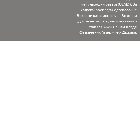
међународни развој (USAID). За
садржај овог сајта одговоран је
Врховни касациони суд - Врховни
суд и он не мора нужно одржавати
ставове USAID-а или Владе
Сједињених Америчких Држава.