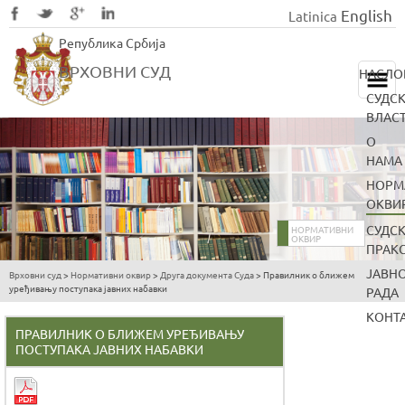
English
Latinica
Skip
Република Србија
to
main
ВРХОВНИ СУД
НАСЛО
content
СУДС
ВЛАС
О
НАМА
НОРМ
ОКВИ
СУДС
НОРМАТИВНИ
ОКВИР
ПРАК
ЈАВН
Врховни суд
>
Нормативни оквир
>
Друга документа Суда
>
Правилник о ближем
You
уређивању поступака јавних набавки
РАДА
are
КОНТ
here
ПРАВИЛНИК О БЛИЖЕМ УРЕЂИВАЊУ
ПОСТУПАКА ЈАВНИХ НАБАВКИ