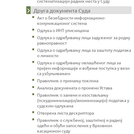
систематизацији радних места у Суду
Друга документа Суда
Акт о безебдности информационо-
комуникационог система
Одлука о ИНТ уписницима
Одлука о одређивању лица задуженог за родну
равноправност
Одлука о одређивању лица за заштиту података
о личности
Одлука о одређивању овлашћеног лица за
пријем информације и вођење поступка у вези
са узбуњивањем
Правилник о примању поклона
Анализа докумената о промени Устава
Правилник о замени и изостављању
(псеудонимизацији/анонимизацији) података у
судским одлукама
Отворена листа дескриптора
Правилник о службеној, заштитној и радној
одећи и обући запослених у Врховном
касационом суду