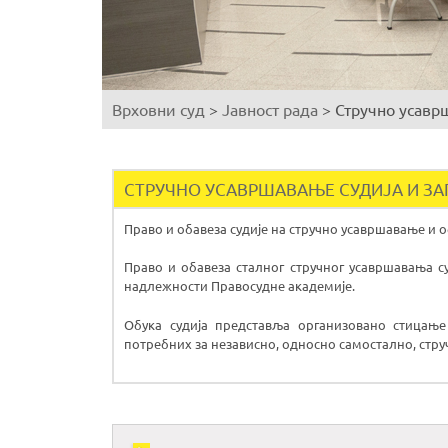
Врховни суд
>
Јавност рада
>
Стручно усавр
You
are
here
СТРУЧНО УСАВРШАВАЊЕ СУДИЈА И З
Право и обавеза судије на стручно усавршавање и о
Право и обавеза сталног стручног усавршавања суд
надлежности Правосудне академије.
Обука судија представља организовано стицањ
потребних за независно, односно самостално, стр