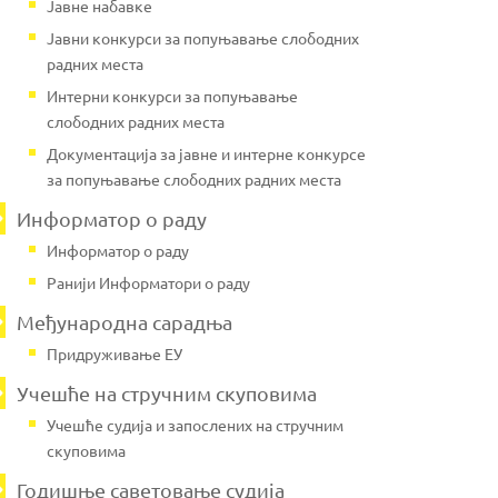
Јавне набавке
Јавни конкурси за попуњавање слободних
радних места
Интерни конкурси за попуњавање
слободних радних места
Документација за јавне и интерне конкурсе
за попуњавање слободних радних места
Информатор о раду
Информатор о раду
Ранији Информатори о раду
Међународна сарадња
Придруживање ЕУ
Учешће на стручним скуповима
Учешће судија и запослених на стручним
скуповима
Годишње саветовање судија