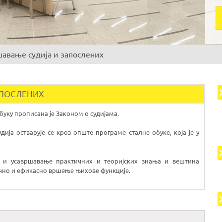
шавање судија и запослених
АПОСЛЕНИХ
буку прописана је Законом о судијама.
ија остварује се кроз опште програме сталне обуке, која је у
е и усавршавање практичних и теоријских знања и вештина
учно и ефикасно вршење њихове функције.