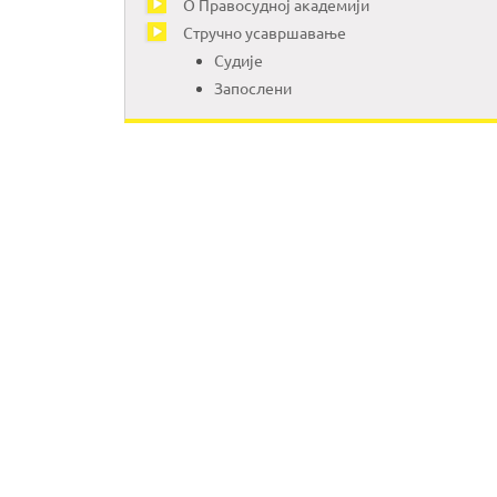
О Правосудној академији
Стручно усавршавање
Судије
Запослени