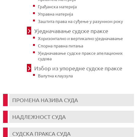
Грађанска материја
Управна материја
Заштита права на суђење у разумном року
Уједначавање судске праксе
Хоризонтално и вертикално уједначавање
Спорна правна питања
Уједначавање судске праксе апелационих
судова
Избор из упоредне судске праксе
Валутна клаузула
ПРОМЕНА НАЗИВА СУДА
НАДЛЕЖНОСТ СУДА
СУДСКА ПРАКСА СУДА