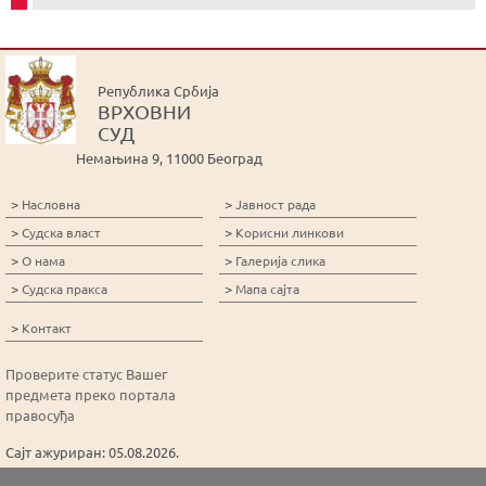
Република Србија
ВРХОВНИ
СУД
Немањина 9, 11000 Београд
>
>
Насловна
Јавност рада
>
>
Судска власт
Корисни линкови
>
>
О нама
Галерија слика
>
>
Судска пракса
Мапа сајта
>
Контакт
Проверите статус Вашег
предмета преко портала
правосуђа
Сајт ажуриран: 05.08.2026.