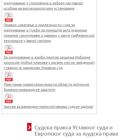
одлучивање у споровима о избору наставног
особља на високошколским установама
Правно схватање о надлежности суда за
одлучивање о тужби за поништај акта јединице
локалне самоуправе о давању у закуп грађевинског
земљишта у јавној својини
За одлучивање о жалби против решења Изборне
комисије (избор чланова у органе месне заједнице)
стварно је надлежан Управни суд
Престанак права корисника из области допунске
борачко-инвалидске заштите
Захтев за ванредно преиспитивање судске одлуке
Судска пракса Уставног суда и
Европског суда за људска права