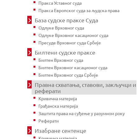
Пракса Уставног суда
Пракса Европског суда за људска права
База судске праксе Суда
Одлуке Врховног суда
Одлуке Врховног касационог суда
Пресуде Врховног суда Србије
Билтени судске праксе
Билтен Врховног суда
Билтен Врховног касационог суда
Билтен Врховног суда Србије
Правна схватања, ставови, закључци и
реферати
Кривична материја
Грађанска материја
Заштита права на суђење у разумном року
Реферати
Изабране сентенце
Кривична материја