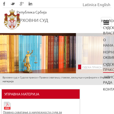
Latinica
English
Skip
Република Србија
to
main
ВРХОВНИ СУД
НАСЛО
content
СУДС
ВЛАС
О
НАМА
НОРМ
ОКВИ
СУДС
СУДСКА ПРАКСА
ПРАК
ЈАВН
Врховни суд
>
Судска пракса
>
Правна схватања, ставови, закључци и реферати
>
Управна
You
материја
РАДА
are
КОНТ
here
УПРАВНА МАТЕРИЈА
Правно схватање o надлежности суда за