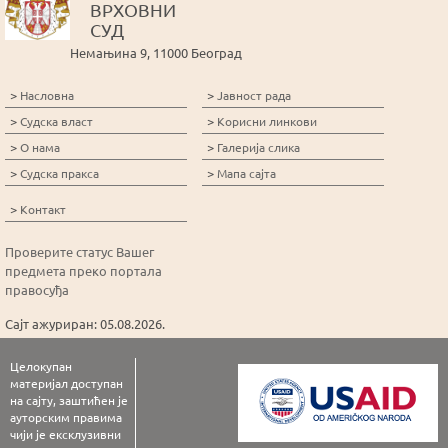
ВРХОВНИ
СУД
Немањина 9, 11000 Београд
>
>
Насловна
Јавност рада
>
>
Судска власт
Корисни линкови
>
>
О нама
Галерија слика
>
>
Судска пракса
Мапа сајта
>
Контакт
Проверите статус Вашег
предмета преко портала
правосуђа
Сајт ажуриран: 05.08.2026.
Целокупан
материјал доступан
на сајту, заштићен је
ауторским правима
чији је ексклузивни