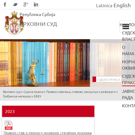
English
Latinica
Skip
Република Србија
to
main
ВРХОВНИ СУД
НАСЛО
content
СУДС
ВЛАС
О
НАМА
НОРМ
ОКВИ
СУДС
СУДСКА ПРАКСА
ПРАК
ЈАВН
Врховни суд
>
Судска пракса
>
Правна схватања, ставови, закључци и реферати
>
You
Грађанска материја
>
2023
РАДА
are
КОНТ
here
2023
Правни став о преносу имовине стечајних дужника