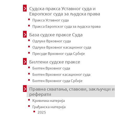
Судска пракса Уставног суда и
Европског суда за људска права
Пракса Уставног суда
Пракса Европског суда за људска права
База судске праксе Суда
Одлуке Врховног суда
Одлуке Врховног касационог суда
Пресуде Врховног суда Србије
Билтени судске праксе
Билтен Врховног суда
Билтен Врховног касационог суда
Билтен Врховног суда Србије
Правна схватања, ставови, закључци и
реферати
Кривична материја
Грађанска материја
2025