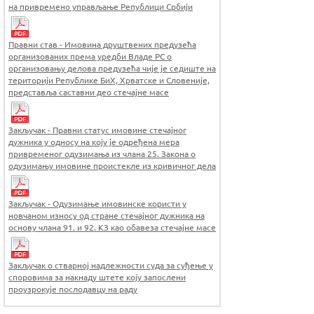
на привремено управљање Републици Србији
Правни став - Имовина друштвених предузећа
организованих према уредби Владе РС о
организовању делова предузећа чије је седиште на
територији Републике БиХ, Хрватске и Словеније,
представља саставни део стечајне масе
Закључак - Правни статус имовине стечајног
дужника у односу на коју је одређена мера
привременог одузимања из члана 25. Закона о
одузимању имовине проистекле из кривичног дела
Закључак - Одузимање имовинске користи у
новчаном износу од стране стечајног дужника на
основу члана 91. и 92. КЗ као обавеза стечајне масе
Закључак о стварној надлежности суда за суђење у
споровима за накнаду штете коју запослени
проузрокује послодавцу на раду