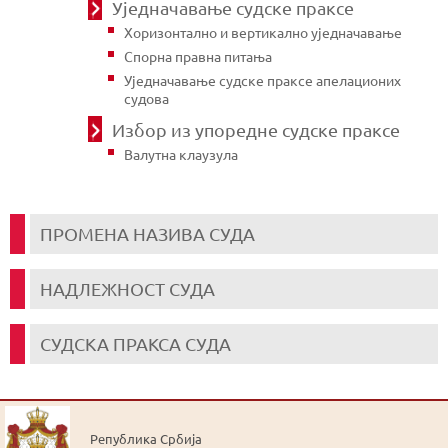
Уједначавање судске праксе
Хоризонтално и вертикално уједначавање
Спорна правна питања
Уједначавање судске праксе апелационих
судова
Избор из упоредне судске праксе
Валутна клаузула
ПРОМЕНА НАЗИВА СУДА
НАДЛЕЖНОСТ СУДА
СУДСКА ПРАКСА СУДА
Република Србија