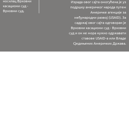
носилац Врховни
Израда овог сајта омогућена је уз
касациони суд -
подршку америчког народа путем
Врховни суд.
Америчке агенције за
међународни развој (USAID). За
садржај овог сајта одговоран је
Врховни касациони суд - Врховни
суд и он не мора нужно одржавати
ставове USAID-а или Владе
Сједињених Америчких Држава.