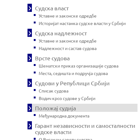
Судска власт
Уставне и законске одредбе
Историјат настанка судске власти у Србији
Судска надлежност
Уставне и законске одредбе
Надлежност и састав судова
Врсте судова
Шематски приказ организације судова
Места, седишта и подручја судова
Судови у Републици Србији
Списак судова
Водич кроз судове у Србији
Положај судија
Међународна документа
Гарант независности и самосталности
судске власти
О Високом савету судства