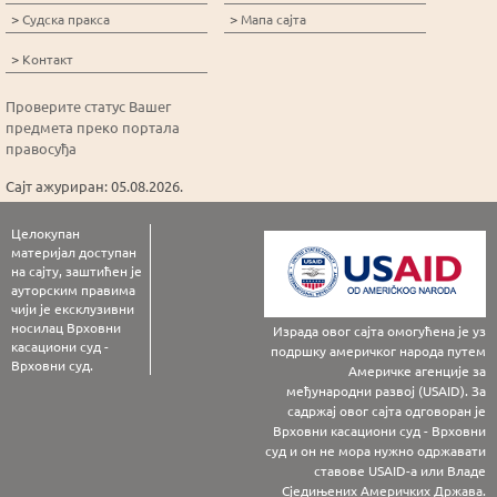
>
>
Судска пракса
Мапа сајта
>
Контакт
Проверите статус Вашег
предмета преко портала
правосуђа
Сајт ажуриран: 05.08.2026.
Целокупан
материјал доступан
на сајту, заштићен је
ауторским правима
чији је ексклузивни
носилац Врховни
Израда овог сајта омогућена је уз
касациони суд -
подршку америчког народа путем
Врховни суд.
Америчке агенције за
међународни развој (USAID). За
садржај овог сајта одговоран је
Врховни касациони суд - Врховни
суд и он не мора нужно одржавати
ставове USAID-а или Владе
Сједињених Америчких Држава.