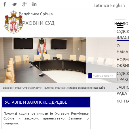
Latinica
English
Skip
Република Србија
to
main
ВРХОВНИ СУД
НАСЛО
content
СУДС
ВЛАС
О
НАМА
НОРМ
ОКВИ
СУДС
СУДСКА ВЛАСТ
ПРАК
ЈАВН
Врховни суд
>
Судска власт
>
Положај судија
>
Уставне и законске одредбе
You
РАДА
are
КОНТ
УСТАВНЕ И ЗАКОНСКЕ ОДРЕДБЕ
here
Положај судија регулисан је Уставом Републике
Србије и законом, првенствено Законом о
судијама.