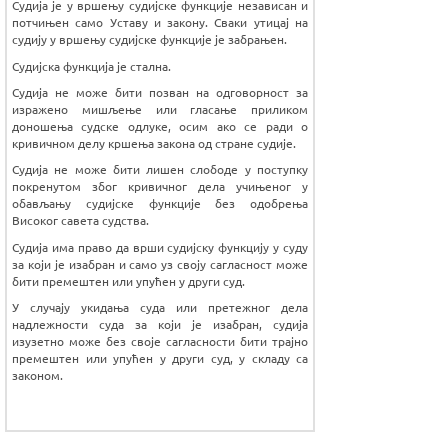
Судија је у вршењу судијске функције независан и
потчињен само Уставу и закону. Сваки утицај на
судију у вршењу судијске функције је забрањен.
Судијска функција је стална.
Судија не може бити позван на одговорност за
изражено мишљење или гласање приликом
доношења судске одлуке, осим ако се ради о
кривичном делу кршења закона од стране судије.
Судија не може бити лишен слободе у поступку
покренутом због кривичног дела учињеног у
обављању судијске функције без одобрења
Високог савета судства.
Судија има право да врши судијску функцију у суду
за који је изабран и само уз своју сагласност може
бити премештен или упућен у други суд.
У случају укидања суда или претежног дела
надлежности суда за који је изабран, судија
изузетно може без своје сагласности бити трајно
премештен или упућен у други суд, у складу са
законом.