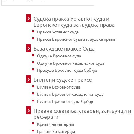
Судска пракса Уставног суда и
Европског суда за људска права
Пракса Уставног суда
Пракса Европског суда за људска права
База судске праксе Суда
Одлуке Врховног суда
Одлуке Врховног касационог суда
Пресуде Врховног суда Србије
Билтени судске праксе
Билтен Врховног суда
Билтен Врховног касационог суда
Билтен Врховног суда Србије
Правна схватања, ставови, закључци и
реферати
Кривична материја
Грађанска материја