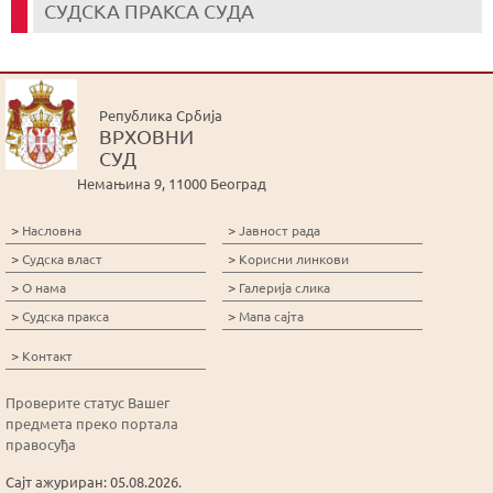
СУДСКА ПРАКСА СУДА
Република Србија
ВРХОВНИ
СУД
Немањина 9, 11000 Београд
>
>
Насловна
Јавност рада
>
>
Судска власт
Корисни линкови
>
>
О нама
Галерија слика
>
>
Судска пракса
Мапа сајта
>
Контакт
Проверите статус Вашег
предмета преко портала
правосуђа
Сајт ажуриран: 05.08.2026.