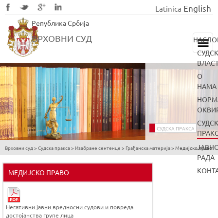
English
Latinica
Skip
Република Србија
to
main
ВРХОВНИ СУД
НАСЛО
content
СУДС
ВЛАС
О
НАМА
НОРМ
ОКВИ
СУДС
СУДСКА ПРАКСА
ПРАК
ЈАВН
Врховни суд
>
Судска пракса
>
Изабране сентенце
>
Грађанска материја
>
Медијско право
You
РАДА
are
КОНТ
МЕДИЈСКО ПРАВО
here
Негативни јавни вредносни судови и повреда
достојанства групе лица