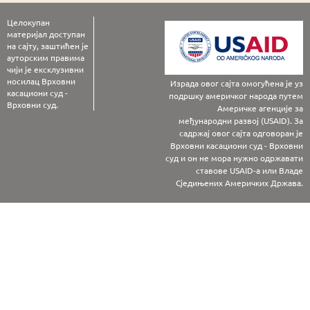
Целокупан
материјал доступан
на сајту, заштићен је
ауторским правима
чији је ексклузивни
носилац Врховни
Израда овог сајта омогућена је уз
касациони суд -
подршку америчког народа путем
Врховни суд.
Америчке агенције за
међународни развој (USAID). За
садржај овог сајта одговоран је
Врховни касациони суд - Врховни
суд и он не мора нужно одржавати
ставове USAID-а или Владе
Сједињених Америчких Држава.