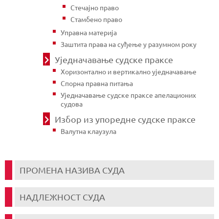
Стечајно право
Стамбено право
Управна материја
Заштита права на суђење у разумном року
Уједначавање судске праксе
Хоризонтално и вертикално уједначавање
Спорна правна питања
Уједначавање судске праксе апелационих
судова
Избор из упоредне судске праксе
Валутна клаузула
ПРОМЕНА НАЗИВА СУДА
НАДЛЕЖНОСТ СУДА