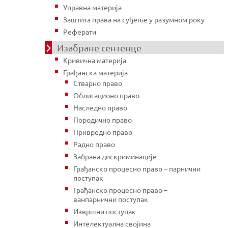
Управна материја
Заштита права на суђење у разумном року
Реферати
Изабране сентенце
Кривична материја
Грађанска материја
Стварно право
Облигационо право
Наследно право
Породично право
Привредно право
Радно право
Забрана дискриминације
Грађанско процесно право – парнични
поступак
Грађанско процесно право –
ванпарнични поступак
Извршни поступак
Интелектуална својина