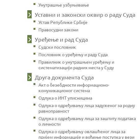
Унутрашње узбуњивање
Уставни и законски оквир о раду Суда
Устав Републике Србије
Правосудни закони
Уређење и рад Суда
Судски пословник
Пословник о уређењу и раду Суда
Правилник о унутрашњем уређењу и
систематизацији радних места у Суду
Друга документа Суда
Акт о безебдности информационо-
комуникационог система
Одлука о ИНТ уписницима
Одлука о одређивању лица задуженог за родну
равноправност
Одлука о одређивању лица за заштиту података
о личности
Одлука о одређивању овлашћеног лица за
пријем информације и вођење поступка у вези