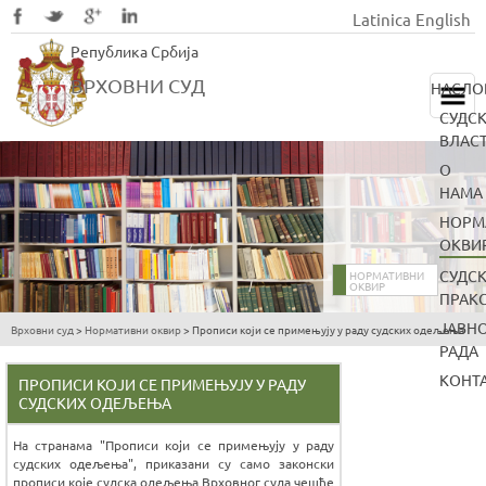
Latinica
English
Skip
Република Србија
to
main
ВРХОВНИ СУД
НАСЛО
content
СУДС
ВЛАС
О
НАМА
НОРМ
ОКВИ
СУДС
НОРМАТИВНИ
ОКВИР
ПРАК
ЈАВН
Врховни суд
>
Нормативни оквир
>
Прописи који се примењују у раду судских одељења
You
РАДА
are
КОНТ
ПРОПИСИ КОЈИ СЕ ПРИМЕЊУЈУ У РАДУ
here
СУДСКИХ ОДЕЉЕЊА
На странама "Прописи који се примењују у раду
судских одељења", приказани су само законски
прописи које судска одељења Врховног суда чешће