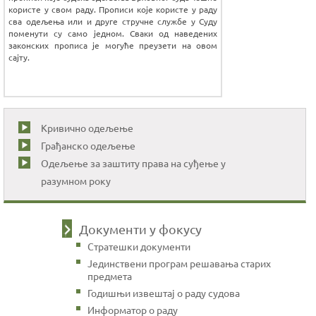
користе у свом раду. Прописи које користе у раду
сва одељења или и друге стручне службе у Суду
поменути су само једном. Сваки од наведених
законских прописа је могуће преузети на овом
сајту.
Кривично одељење
Грађанско одељење
Одељење за заштиту права на суђење у
разумном року
Документи у фокусу
Стратешки документи
Јединствени програм решавања старих
предмета
Годишњи извештај о раду судова
Информатор о раду