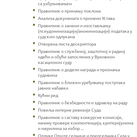
са узбуњивањем
Правилник о примању поклона
Анализа докумената о промени Устава
Правилник о замени и изостављању
(псеудонимизацији/анонимизацији) података у
судским одлукама
Отворена листа дескриптора
Правилник о службеној, заштитној и радној
одећи и обући запослених у Врховном
касационом суду
Правилник о додели награда и признања
судовима
Правилник о ближем уређивању поступака
јавних набавки
Кућни ред
Правилник о безбедности и здрављу на раду
Повеља интерне ревизије Суда
Правилник о саставу конкурсне комисије,
начину провере компентенција, критеријумима
и мерилима за избор ...
Одлуке Опште седнице и председника Суда у