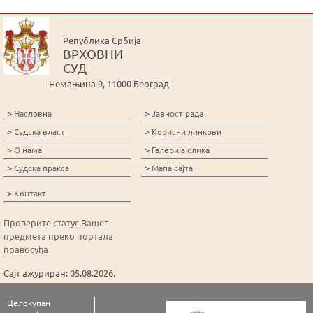
Република Србија
ВРХОВНИ
СУД
Немањина 9, 11000 Београд
>
>
Насловна
Јавност рада
>
>
Судска власт
Корисни линкови
>
>
О нама
Галерија слика
>
>
Судска пракса
Мапа сајта
>
Контакт
Проверите статус Вашег
предмета преко портала
правосуђа
Сајт ажуриран: 05.08.2026.
Целокупан