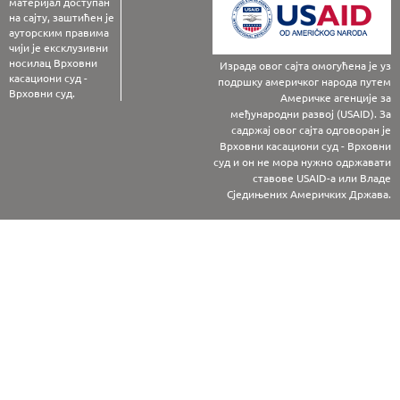
материјал доступан
на сајту, заштићен је
ауторским правима
чији је ексклузивни
носилац Врховни
Израда овог сајта омогућена је уз
касациони суд -
подршку америчког народа путем
Врховни суд.
Америчке агенције за
међународни развој (USAID). За
садржај овог сајта одговоран је
Врховни касациони суд - Врховни
суд и он не мора нужно одржавати
ставове USAID-а или Владе
Сједињених Америчких Држава.