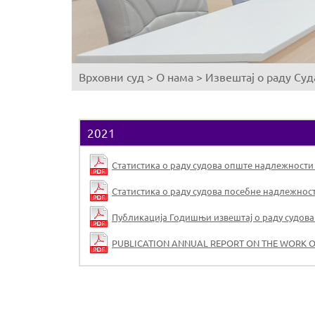
Врховни суд
>
О нама
>
Извештај о раду Суд
You
are
here
2021
Статистика о раду судова опште надлежности у
Статистика о раду судова посебне надлежности
Публикација Годишњи извештај о раду судова 
PUBLICATION ANNUAL REPORT ON THE WORK OF 