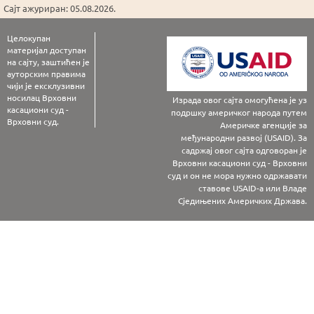
Сајт ажуриран: 05.08.2026.
Целокупан
материјал доступан
на сајту, заштићен је
ауторским правима
чији је ексклузивни
носилац Врховни
Израда овог сајта омогућена је уз
касациони суд -
подршку америчког народа путем
Врховни суд.
Америчке агенције за
међународни развој (USAID). За
садржај овог сајта одговоран је
Врховни касациони суд - Врховни
суд и он не мора нужно одржавати
ставове USAID-а или Владе
Сједињених Америчких Држава.