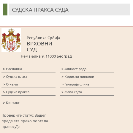
СУДСКА ПРАКСА СУДА
Република Србија
ВРХОВНИ
СУД
Немањина 9, 11000 Београд
>
>
Насловна
Јавност рада
>
>
Судска власт
Корисни линкови
>
>
О нама
Галерија слика
>
>
Судска пракса
Мапа сајта
>
Контакт
Проверите статус Вашег
предмета преко портала
правосуђа