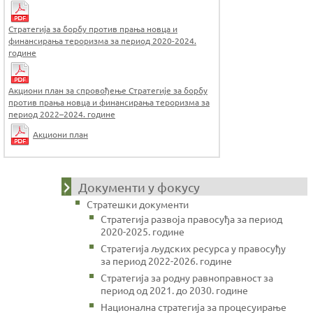
Стратегија за борбу против прања новца и
финансирања тероризма за период 2020-2024.
године
Акциони план за спровођење Стратегије за борбу
против прања новца и финансирања тероризма за
период 2022–2024. године
Акциони план
Документи у фокусу
Стратешки документи
Стратегија развоја правосуђа за период
2020-2025. године
Стратегија људских ресурса у правосуђу
за период 2022-2026. године
Стратегија за родну равноправност за
период од 2021. до 2030. године
Национална стратегија за процесуирање