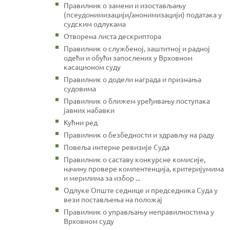
Правилник о замени и изостављању
(псеудонимизацији/анонимизацији) података у
судским одлукама
Отворена листа дескриптора
Правилник о службеној, заштитној и радној
одећи и обући запослених у Врховном
касационом суду
Правилник о додели награда и признања
судовима
Правилник о ближем уређивању поступака
јавних набавки
Кућни ред
Правилник о безбедности и здрављу на раду
Повеља интерне ревизије Суда
Правилник о саставу конкурсне комисије,
начину провере компентенција, критеријумима
и мерилима за избор ...
Одлуке Опште седнице и председника Суда у
вези постављења на положај
Правилник о управљању неправилностима у
Врховном суду