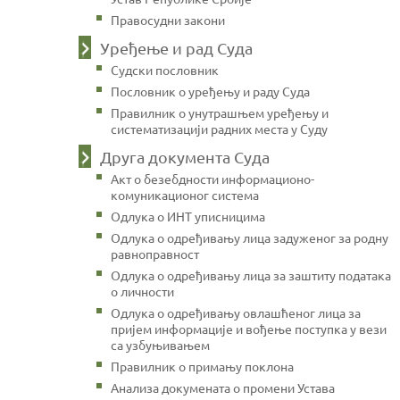
Правосудни закони
Уређење и рад Суда
Судски пословник
Пословник о уређењу и раду Суда
Правилник о унутрашњем уређењу и
систематизацији радних места у Суду
Друга документа Суда
Акт о безебдности информационо-
комуникационог система
Одлука о ИНТ уписницима
Одлука о одређивању лица задуженог за родну
равноправност
Одлука о одређивању лица за заштиту података
о личности
Одлука о одређивању овлашћеног лица за
пријем информације и вођење поступка у вези
са узбуњивањем
Правилник о примању поклона
Анализа докумената о промени Устава