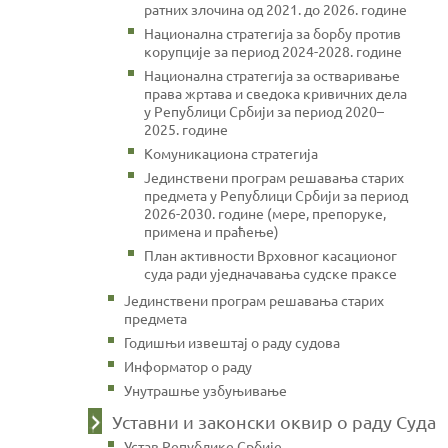
ратних злочина од 2021. до 2026. године
Национална стратегија за борбу против
корупције за период 2024-2028. године
Национална стратегија за остваривање
права жртава и сведока кривичних дела
у Републици Србији за период 2020–
2025. године
Комуникациона стратегија
Јединствени програм решавања старих
предмета у Републици Србији за период
2026-2030. године (мере, препоруке,
примена и праћење)
План активности Врховног касационог
суда ради уједначавања судске праксе
Јединствени програм решавања старих
предмета
Годишњи извештај о раду судова
Информатор о раду
Унутрашње узбуњивање
Уставни и законски оквир о раду Суда
Устав Републике Србије