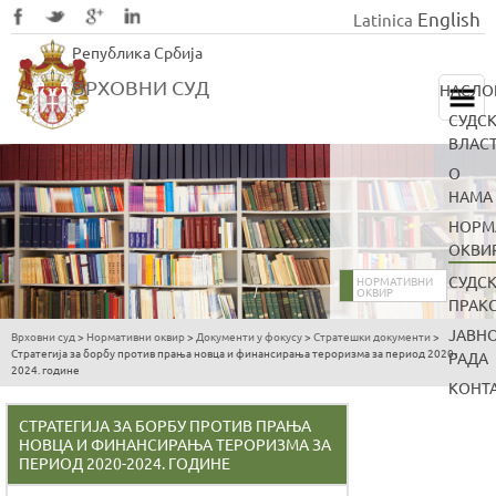
English
Latinica
Skip
Република Србија
to
main
ВРХОВНИ СУД
НАСЛО
content
СУДС
ВЛАС
О
НАМА
НОРМ
ОКВИ
СУДС
НОРМАТИВНИ
ОКВИР
ПРАК
ЈАВН
Врховни суд
>
Нормативни оквир
>
Документи у фокусу
>
Стратешки документи
>
You
Стратегија за борбу против прања новца и финансирања тероризма за период 2020-
РАДА
2024. године
are
КОНТ
here
СТРАТЕГИЈА ЗА БОРБУ ПРОТИВ ПРАЊА
НОВЦА И ФИНАНСИРАЊА ТЕРОРИЗМА ЗА
ПЕРИОД 2020-2024. ГОДИНЕ