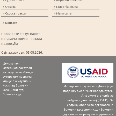
>
>
О нама
Галерија слика
>
>
Судска пракса
Мапа сајта
>
Контакт
Проверите статус Вашег
предмета преко портала
правосуђа
Сајт ажуриран: 05.08.2026.
Целокупан
материјал доступан
на сајту, заштићен је
ауторским правима
чији је ексклузивни
носилац Врховни
Израда овог сајта омогућена је уз
касациони суд -
подршку америчког народа путем
Врховни суд.
Америчке агенције за
међународни развој (USAID). За
садржај овог сајта одговоран је
Врховни касациони суд - Врховни
суд и он не мора нужно одржавати