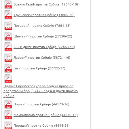
Бранко Галић против Србије (12543-18)
Крушарски против Србије (33805-20)
Петровић против Србије (7861-23)
Шиметић против Србије (27296-22)
С.Б. и други против Србије (22463-17)
Лазовић против Србије (58721-16)
Гигић против Србије (27722-17)
Одлука Европског суда за људска права по
представци број (37478-16) А и други против
Србије
Поштић против Србије (44173-16)
Момчиловић против Србије (44530-18)
Перишић против Србије (8648-21)