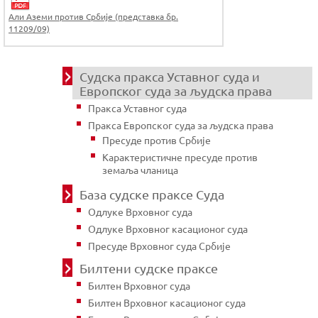
Али Аземи против Србије (представка бр.
11209/09)
Судска пракса Уставног суда и
Европског суда за људска права
Пракса Уставног суда
Пракса Европског суда за људска права
Пресуде против Србије
Карактеристичне пресуде против
земаља чланица
База судске праксе Суда
Одлуке Врховног суда
Одлуке Врховног касационог суда
Пресуде Врховног суда Србије
Билтени судске праксе
Билтен Врховног суда
Билтен Врховног касационог суда