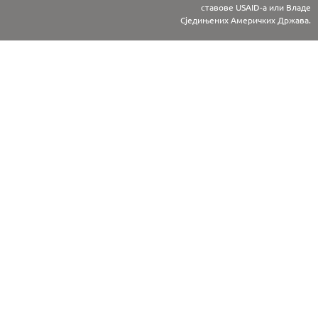
ставове USAID-а или Владе
Сједињених Америчких Држава.