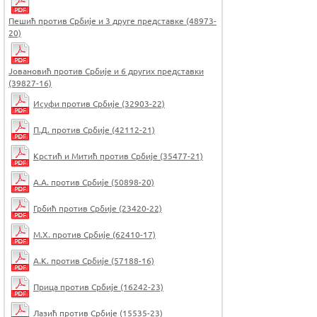
Пешић против Србије и 3 друге представке (48973-
20)
Јовановић против Србије и 6 других представки
(39827-16)
Исуфи против Србије (32903-22)
П.Д. против Србије (42112-21)
Крстић и Митић против Србије (35477-21)
А.А. против Србије (50898-20)
Грбић против Србије (23420-22)
М.Х. против Србије (62410-17)
А.К. против Србије (57188-16)
Прица против Србије (16242-23)
Лазић против Србије (15535-23)