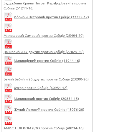
Задужбина Краља Петра I Карађорђевића против
Србије (51211-16)
Ибрић и Петровић против Србије (33322-17)
Милошевић Симовић против Србије (25494-20)
Џанковић и 47 других против Србије (27025-20)
Миливојевић против Србије (11944-16)
Белић Бабић и 25 других против Србије (23200-20)
Хусар против Србије (60951-12)
Милинковић против Србије (20854-15)
Жунић Лековић против Србије (43076-20)
АМИС ТЕЛЕКОМ ДОО против Србије (40234-16)