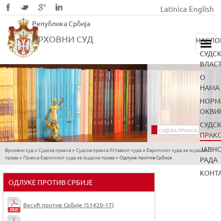
Latinica
English
Skip
Република Србија
to
main
ВРХОВНИ СУД
НАСЛО
content
СУДС
ВЛАС
О
НАМА
НОРМ
ОКВИ
СУДС
СУДСКА ПРАКСА
ПРАК
ЈАВН
Врховни суд
>
Судска пракса
>
Судска пракса Уставног суда и Европског суда за људска
You
права
>
Пракса Европског суда за људска права
>
Одлуке против Србије
РАДА
are
КОНТ
here
ОДЛУКЕ ПРОТИВ СРБИЈЕ
Весић против Србије (51420-17)