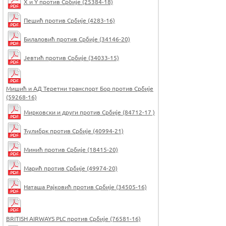
X и Y против Србије (25384-18)
Пешић против Србије (4283-16)
Билаловић против Србије (34146-20)
Јевтић против Србије (34033-15)
Мишић и АД Теретни транспорт Бор против Србије
(59268-16)
Мирковски и други против Србије (84712-17 )
Ћулибрк против Србије (40994-21)
Минић против Србије (18415-20)
Марић против Србије (49974-20)
Наташа Рајковић против Србије (34505-16)
BRITISH AIRWAYS PLC против Србије (76581-16)