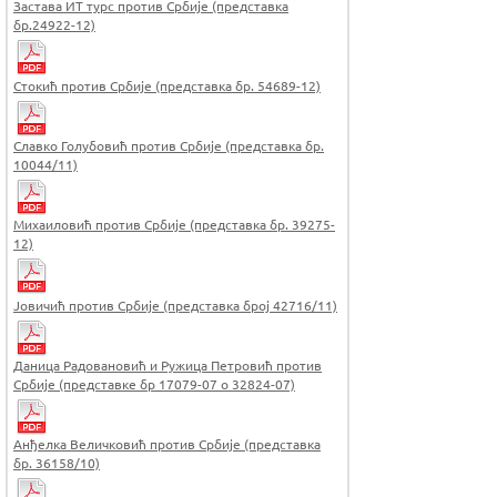
Застава ИТ турс против Србије (представка
бр.24922-12)
Стокић против Србије (представка бр. 54689-12)
Славко Голубовић против Србије (представка бр.
10044/11)
Михаиловић против Србије (представка бр. 39275-
12)
Јовичић против Србије (представка број 42716/11)
Даница Радовановић и Ружица Петровић против
Србије (представке бр 17079-07 о 32824-07)
Анђелка Величковић против Србије (представка
бр. 36158/10)