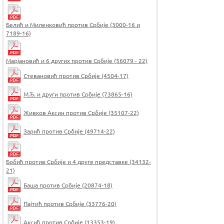
Белић и Миленковић против Србије (3000-16 и
7189-16)
Марјановић и 6 других против Србије (56079 - 22)
Стевановић против Србије (4504-17)
М.Ђ. и други против Србије (73865-16)
Живков Аксин против Србије (35107-22)
Зарић против Србије (49714-22)
Бобић против Србије и 4 другe представкe (34132-
21)
Баша против Србије (20874-18)
Пајтић против Србије (33776-20)
Аксић против Србије (13353-19)