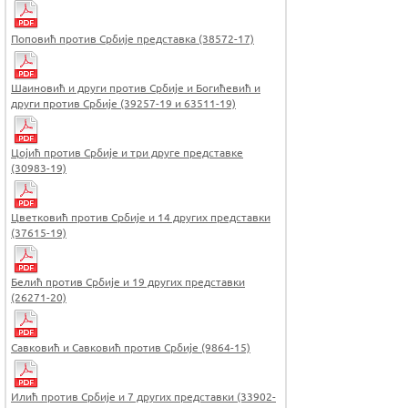
Поповић против Србије представка (38572-17)
Шаиновић и други против Србије и Богићевић и
други против Србије (39257-19 и 63511-19)
Цојић против Србије и три друге представке
(30983-19)
Цветковић против Србије и 14 других представки
(37615-19)
Белић против Србије и 19 других представки
(26271-20)
Савковић и Савковић против Србије (9864-15)
Илић против Србије и 7 других представки (33902-