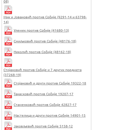
08)
Мик и Јовановић против Србије (9291-14 и 63798-
14)
Улемек против Србије (41680-13)
Смиљковић против Србије (48176-18)
Николић против Србије (48162-18)
Стојановић против Србије и 7 других предмета
(37268-19)
Стојановић и други против Србије 19322-18
Танасковић против Србије 19207-17
Стаменковић против Србије 42827-17
Мастелица и други против Србије 14901-15
Јаковљевић против Србије 5158-12