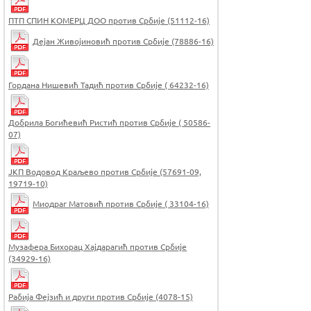
ПТП СПИН КОМЕРЦ ДОО против Србије (51112-16)
Дејан Живојиновић против Србије (78886-16)
Гордана Нишевић Тадић против Србије ( 64232-16)
Добрила Богићевић Ристић против Србије ( 50586-
07)
ЈКП Водовод Краљево против Србије (57691-09,
19719-10)
Миодраг Матовић против Србије ( 33104-16)
Музафера Бихорац Хајдарагић против Србије
(34929-16)
Рабија Фејзић и други против Србије (4078-15)