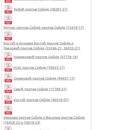
Ћебић против Србије (38287-21)
Рејтинг Центар Србије против Србије (15419-17)
Крстић и Атилано Крстић против Србије и
Павловић против Србије (35246-21, 36032-21)
Младеновић против Србије (57776-16)
M.W. против Србије (70923-17)
Синановић против Србије (44957-17)
Савић против Србије (11789-21)
Костић против Србије (40410-07)
Иванова против Србије и Василев против Србије
(16420-23 и 19610-23)