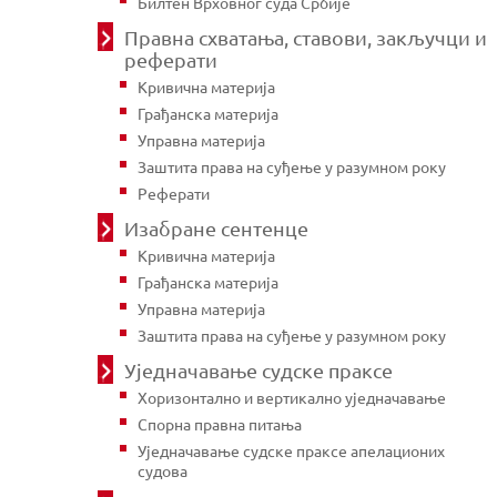
Билтен Врховног суда Србије
Правна схватања, ставови, закључци и
реферати
Кривична материја
Грађанска материја
Управна материја
Заштита права на суђење у разумном року
Реферати
Изабране сентенце
Кривична материја
Грађанска материја
Управна материја
Заштита права на суђење у разумном року
Уједначавање судске праксе
Хоризонтално и вертикално уједначавање
Спорна правна питања
Уједначавање судске праксе апелационих
судова