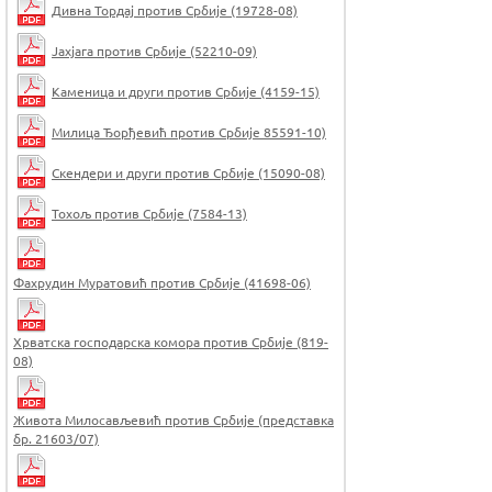
Дивна Тордај против Србије (19728-08)
Јахјага против Србије (52210-09)
Каменица и други против Србије (4159-15)
Милица Ђорђевић против Србије 85591-10)
Скендери и други против Србије (15090-08)
Тохољ против Србије (7584-13)
Фахрудин Муратовић против Србије (41698-06)
Хрватска господарска комора против Србије (819-
08)
Живота Милосављевић против Србије (представка
бр. 21603/07)