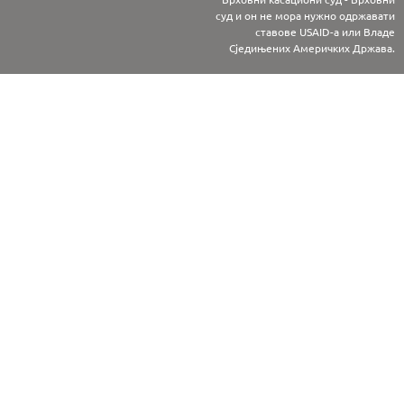
суд и он не мора нужно одржавати
ставове USAID-а или Владе
Сједињених Америчких Држава.