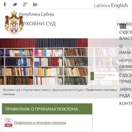
English
Latinica
Skip
Република Србија
to
main
ВРХОВНИ СУД
НАСЛО
content
СУДС
ВЛАС
О
НАМА
НОРМ
ОКВИ
СУДС
НОРМАТИВНИ
ОКВИР
ПРАК
ЈАВН
Врховни суд
>
Нормативни оквир
>
Друга документа Суда
>
Правилник о примању
You
поклона
РАДА
are
КОНТ
here
ПРАВИЛНИК О ПРИМАЊУ ПОКЛОНА
Правилник о примању поклона