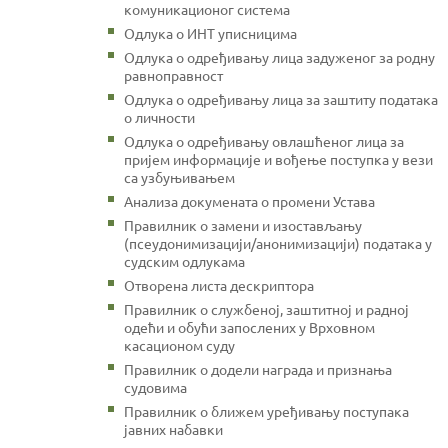
комуникационог система
Одлука о ИНТ уписницима
Одлука о одређивању лица задуженог за родну
равноправност
Одлука о одређивању лица за заштиту података
о личности
Одлука о одређивању овлашћеног лица за
пријем информације и вођење поступка у вези
са узбуњивањем
Анализа докумената о промени Устава
Правилник о замени и изостављању
(псеудонимизацији/анонимизацији) података у
судским одлукама
Отворена листа дескриптора
Правилник о службеној, заштитној и радној
одећи и обући запослених у Врховном
касационом суду
Правилник о додели награда и признања
судовима
Правилник о ближем уређивању поступака
јавних набавки