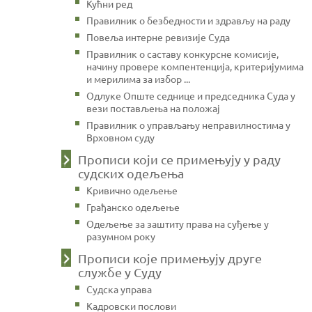
Кућни ред
Правилник о безбедности и здрављу на раду
Повеља интерне ревизије Суда
Правилник о саставу конкурсне комисије,
начину провере компентенција, критеријумима
и мерилима за избор ...
Одлуке Опште седнице и председника Суда у
вези постављења на положај
Правилник о управљању неправилностима у
Врховном суду
Прописи који се примењују у раду
судских одељења
Кривично одељење
Грађанско одељење
Одељење за заштиту права на суђење у
разумном року
Прописи које примењују друге
службе у Суду
Судска управа
Кадровски послови