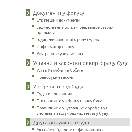
Документи у фокусу
Стратешки документи
Јединствени програм решавања старих
предмета
Годишњи извештај о раду судова
Информатор о раду
Унутрашње узбуњивање
Уставни и законски оквир о раду Суда
Устав Републике Србије
Правосудни закони
Уређење и рад Суда
Судски пословник
Пословник о уређењу и раду Суда
Правилник о унутрашњем уређењу и
систематизацији радних места у Суду
Друга документа Суда
Акт о безебдности информационо-