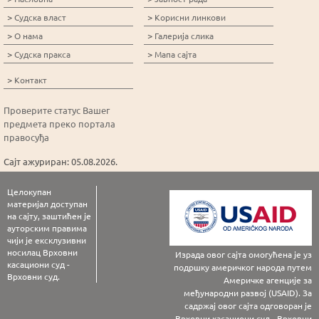
>
>
Судска власт
Корисни линкови
>
>
О нама
Галерија слика
>
>
Судска пракса
Мапа сајта
>
Контакт
Проверите статус Вашег
предмета преко портала
правосуђа
Сајт ажуриран: 05.08.2026.
Целокупан
материјал доступан
на сајту, заштићен је
ауторским правима
чији је ексклузивни
носилац Врховни
Израда овог сајта омогућена је уз
касациони суд -
подршку америчког народа путем
Врховни суд.
Америчке агенције за
међународни развој (USAID). За
садржај овог сајта одговоран је
Врховни касациони суд - Врховни