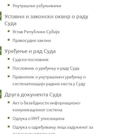
Унутрашње узбуњивање
Уставни и законски оквир о раду
Суда
Устав Републике Србије
Правосудни закони
Уређење и рад Суда
Судски пословник
Пословник о уређењу и раду Суда
Правилник о унутрашњем уређењу и
систематизацији радних места у Суду
Друга документа Суда
Акт о безебдности информационо-
комуникационог система
Одлука о ИНТ уписницима
Одлука о одређивању лица задуженог за
родну равноправност