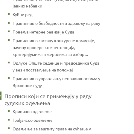
јавних набавки
Кућни ред
Правилник о безбедности и здрављу на раду
Повеља интерне ревизије Суда
Правилник о саставу конкурсне комисије,
начину провере компентенција,
критеријумима и мерилима за избор ...
Одлуке Опште седнице и председника Суда
у вези постављења на положај
Правилник о управљању неправилностима у
Врховном суду
Прописи који се примењују у раду
судских одељења
Кривично одељење
Грађанско одељење
Одељење за заштиту права на суђење у