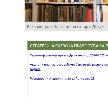
Врховни суд
>
Нормативни оквир
>
Докумен
You
are
here
СТРАТЕГИЈА РАЗВОЈА ПРАВОСУЂА ЗА П
Стратегија развоја правосуђа за период 2020-2025. 
Акциони план за спровођење Стратегије развоја пра
године
Ревидирани Акциони план за Поглавље 23