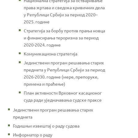
Национална стратегија за остваривање
права жртава и сведока кривичних дела
у Републици Србији за период 2020–
2025. године
Стратегија за борбу против прања новца
и финансирања тероризма за период
2020-2024. године
Комуникациона стратегија
Јединствени програм решавања старих
предмета у Републици Србији за период
2026-2030. године (мере, препоруке,
примена и праћење)
План активности Врховног касационог
суда ради уједначавања судске праксе
Јединствени програм решавања старих
предмета
Годишњи извештај о раду судова
Информатор о раду