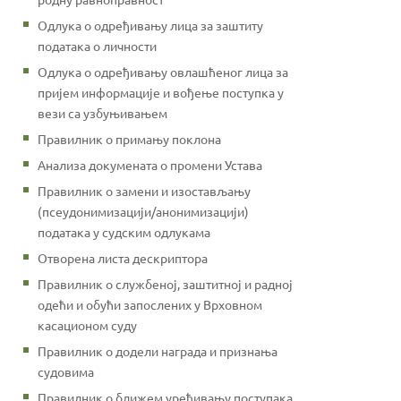
Одлука о одређивању лица за заштиту
података о личности
Одлука о одређивању овлашћеног лица за
пријем информације и вођење поступка у
вези са узбуњивањем
Правилник о примању поклона
Анализа докумената о промени Устава
Правилник о замени и изостављању
(псеудонимизацији/анонимизацији)
података у судским одлукама
Отворена листа дескриптора
Правилник о службеној, заштитној и радној
одећи и обући запослених у Врховном
касационом суду
Правилник о додели награда и признања
судовима
Правилник о ближем уређивању поступака