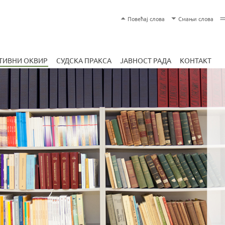
Skip
T
Повећај слова
Смањи слова
to
e
main
x
content
t
ТИВНИ ОКВИР
СУДСКА ПРАКСА
ЈАВНОСТ РАДА
КОНТАКТ
S
i
z
e