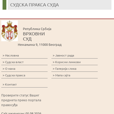
СУДСКА ПРАКСА СУДА
Република Србија
ВРХОВНИ
СУД
Немањина 9, 11000 Београд
>
>
Насловна
Јавност рада
>
>
Судска власт
Корисни линкови
>
>
О нама
Галерија слика
>
>
Судска пракса
Мапа сајта
>
Контакт
Проверите статус Вашег
предмета преко портала
правосуђа
Сајт ажуриран: 05.08.2026.