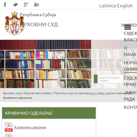
Latinica
English
Skip
Република Србија
to
main
ВРХОВНИ СУД
НАСЛО
content
СУДС
ВЛАС
О
НАМА
НОРМ
ОКВИ
СУДС
НОРМАТИВНИ
ОКВИР
ПРАК
ЈАВН
Врховни суд
>
Нормативни оквир
>
Прописи који се примењују у раду судских одељења
>
You
Кривично одељење
РАДА
are
КОНТ
here
КРИВИЧНО ОДЕЉЕЊЕ
Кривични законик