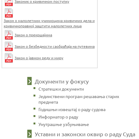
Законик о кривичном поступку
Закон о малолетним учиниоцима кривичних дела и
кривичноправној заштити малолетних лица
Закон о прекршајима
Закон о безбедности саобраћаја на путевима
Закон о јавном реду и миру
Документи у фокусу
Стратешки документи
Јединствени програм решавања старих
предмета
Годишњи извештај о раду судова
Информатор о раду
Унутрашње узбуњивање
Уставни и законски оквир о раду Суда