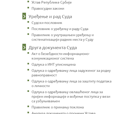
Устав Републике Србије
Правосудни закони
Уређење и рад Суда
Судски пословник
Пословник о уређењу и раду Суда
Правилник о унутрашњем уређењу и
систематизацији радних места у Суду
Друга документа Суда
Акт о безебдности информационо-
комуникационог система
Одлука о ИНТ уписницима
Одлука о одређивању лица задуженог за родну
равноправност
Одлука о одређивању лица за заштиту података
о личности
Одлука о одређивању овлашћеног лица за
пријем информације и вођење поступка у вези
са узбуњивањем
Правилник о примању поклона
Анализа докумената о промени Устава