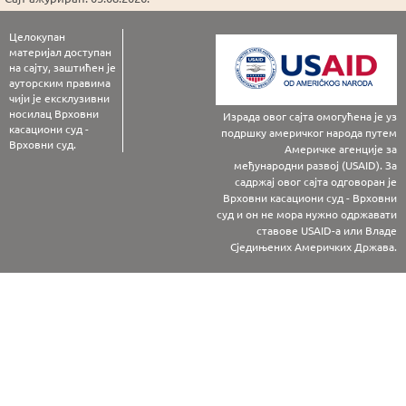
Целокупан
материјал доступан
на сајту, заштићен је
ауторским правима
чији је ексклузивни
носилац Врховни
Израда овог сајта омогућена је уз
касациони суд -
подршку америчког народа путем
Врховни суд.
Америчке агенције за
међународни развој (USAID). За
садржај овог сајта одговоран је
Врховни касациони суд - Врховни
суд и он не мора нужно одржавати
ставове USAID-а или Владе
Сједињених Америчких Држава.