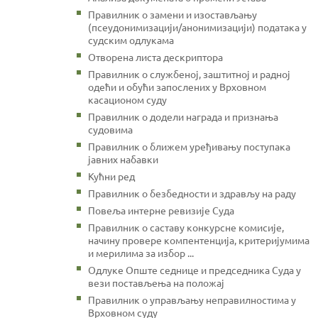
Правилник о замени и изостављању
(псеудонимизацији/анонимизацији) података у
судским одлукама
Отворена листа дескриптора
Правилник о службеној, заштитној и радној
одећи и обући запослених у Врховном
касационом суду
Правилник о додели награда и признања
судовима
Правилник о ближем уређивању поступака
јавних набавки
Кућни ред
Правилник о безбедности и здрављу на раду
Повеља интерне ревизије Суда
Правилник о саставу конкурсне комисије,
начину провере компентенција, критеријумима
и мерилима за избор ...
Одлуке Опште седнице и председника Суда у
вези постављења на положај
Правилник о управљању неправилностима у
Врховном суду