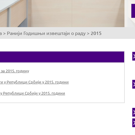
а
>
Ранији Годишњи извештаји о раду
>
2015
за 2015. годину
и у Републици Србији у 2015. години
у Републици Србији у 2015. години