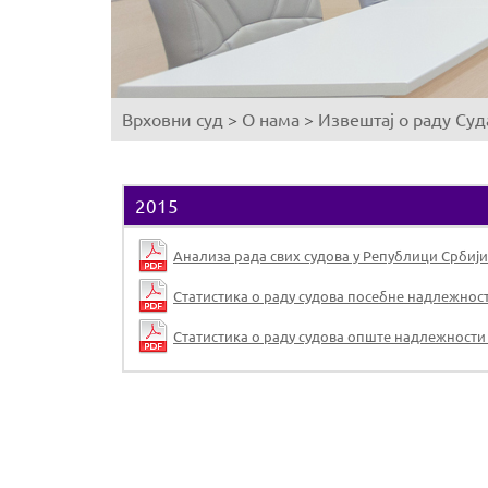
Врховни суд
>
О нама
>
Извештај о раду Суд
You
are
here
2015
Анализа рада свих судова у Републици Србији 
Статистика о раду судова посебне надлежност
Статистика о раду судова опште надлежности 