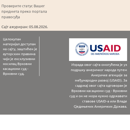
Проверите статус Вашег
предмета преко портала
правосуђа
Сајт ажуриран: 05.08.2026.
Целокупан
материјал доступан
на сајту, заштићен је
ауторским правима
чији је ексклузивни
носилац Врховни
Израда овог сајта омогућена је уз
касациони суд -
подршку америчког народа путем
Врховни суд.
Америчке агенције за
међународни развој (USAID). За
садржај овог сајта одговоран је
Врховни касациони суд - Врховни
суд и он не мора нужно одржавати
ставове USAID-а или Владе
Сједињених Америчких Држава.