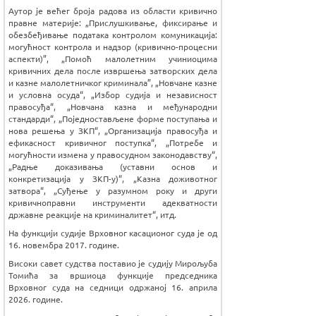
Аутор је већег броја радова из области кривично
правне материје: „Прислушкивање, фиксирање и
обезбеђивање података контролом комуникација:
могућност контрола и надзор (кривично-процесни
аспекти)”, „Помоћ малолетним учиниоцима
кривичних дела после извршења затворских дела
и казне малолетничког криминала”, „Новчане казне
и условна осуда“, „Избор судија и независност
правосуђа“, „Новчана казна и међународни
стандарди“, „Поједностављене форме поступања и
нова решења у ЗКП“, „Организација правосуђа и
ефикасност кривичног поступка“, „Потребе и
могућности измена у правосудном законодавству“,
„Радње доказивања (уставни основ и
конкретизација у ЗКП-у)“, „Казна доживотног
затвора“, „Суђење у разумном року и други
кривичноправни инструменти адекватности
државне реакције на криминалитет“, итд.
На функцији судије Врховног касационог суда је од
16. новембра 2017. године.
Високи савет судства поставио је судију Мирољуба
Томића за вршиоца функције председника
Врховног суда на седници одржаној 16. априла
2026. године.