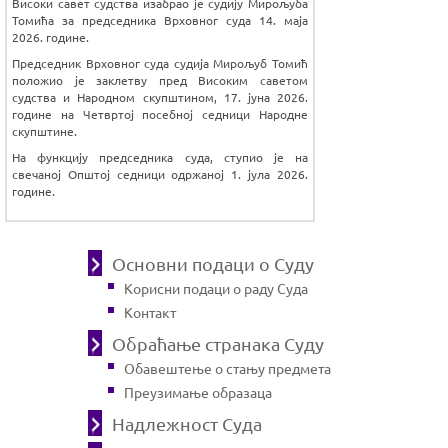
Високи савет судства изабрао је судију Мирољуба
Томића за председника Врховног суда 14. маја
2026. године.
Председник Врховног суда судија Мирољуб Томић
положио је заклетву пред Високим саветом
судства и Народном скупштином, 17. јуна 2026.
године на Четвртој посебној седници Народне
скупштине.
На функцију председника суда, ступио је на
свечаној Општој седници одржаној 1. јула 2026.
године.
Основни подаци о Суду
Корисни подаци о раду Суда
Контакт
Обраћање странака Суду
Обавештење о стању предмета
Преузимање образаца
Надлежност Суда