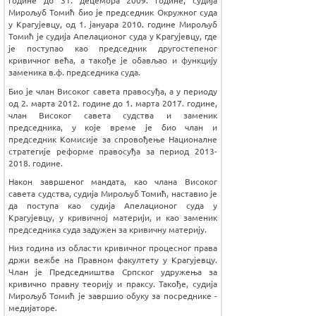
године до 31. децембра 2009. године, судија
Мирољуб Томић био је председник Окружног суда
у Крагујевцу, од 1. јануара 2010. године Мирољуб
Томић је судија Апелационог суда у Крагујевцу, где
је поступао као председник другостепеног
кривичног већа, а такође је обављао и функцију
заменика в.ф. председника суда.
Био је члан Високог савета правосуђа, а у периоду
од 2. марта 2012. године до 1. марта 2017. године,
члан Високог савета судства и заменик
председника, у које време је био члан и
председник Комисије за спровођење Националне
стратегије реформе правосуђа за период 2013-
2018. године.
Након завршеног мандата, као члана Високог
савета судства, судија Мирољуб Томић, наставио је
да поступа као судија Апелационог суда у
Крагујевцу, у кривичној материји, и као заменик
председника суда задужен за кривичну материју.
Низ година из области кривичног процесног права
држи вежбе на Правном факултету у Крагујевцу.
Члан је Председништва Српског удружења за
кривично правну теорију и праксу. Такође, судија
Мирољуб Томић је завршио обуку за посреднике -
медијаторе.