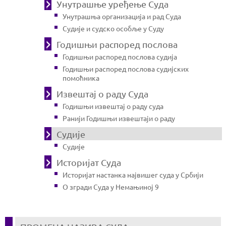
Унутрашње уређење Суда
Унутрашња организација и рад Суда
Судије и судско особље у Суду
Годишњи распоред послова
Годишњи распоред послова судија
Годишњи распоред послова судијских
помоћника
Извештај о раду Суда
Годишњи извештај о раду суда
Ранији Годишњи извештаји о раду
Судије
Судије
Историјат Суда
Историјат настанка највишег суда у Србији
О згради Суда у Немањиној 9