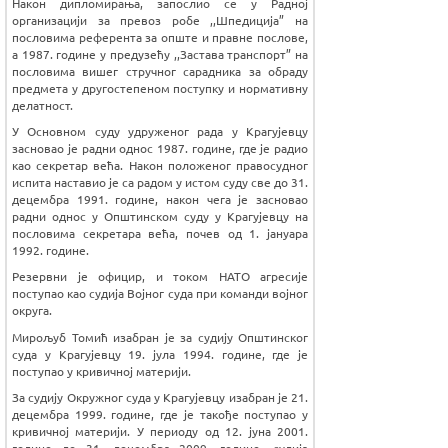
Након дипломирања, запослио се у Радној
организацији за превоз робе ,,Шпедиција” на
пословима референта за опште и правне послове,
а 1987. године у предузећу ,,Застава транспорт” на
пословима вишег стручног сарадника за обраду
предмета у другостепеном поступку и нормативну
делатност.
У Основном суду удруженог рада у Крагујевцу
засновао је радни однос 1987. године, где је радио
као секретар већа. Након положеног правосудног
испита наставио је са радом у истом суду све до 31.
децембра 1991. године, након чега је засновао
радни однос у Општинском суду у Крагујевцу на
пословима секретара већа, почев од 1. јануара
1992. године.
Резервни је официр, и током НАТО агресије
поступао као судија Војног суда при команди војног
округа.
Мирољуб Томић изабран је за судију Општинског
суда у Крагујевцу 19. јула 1994. године, где је
поступао у кривичној материји.
За судију Окружног суда у Крагујевцу изабран је 21.
децембра 1999. године, где је такође поступао у
кривичној материји. У периоду од 12. јуна 2001.