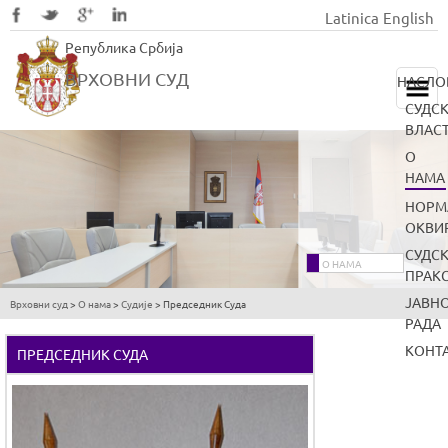
Latinica
English
Skip
Република Србија
to
main
ВРХОВНИ СУД
НАСЛО
content
СУДС
ВЛАС
О
НАМА
НОРМ
ОКВИ
СУДС
О НАМА
ПРАК
ЈАВН
Врховни суд
>
О нама
>
Судије
>
Председник Суда
You
РАДА
are
КОНТ
ПРЕДСЕДНИК СУДА
here