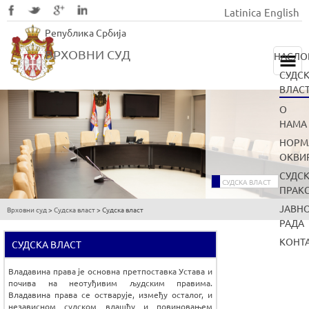
Latinica
English
Skip
Република Србија
to
main
ВРХОВНИ СУД
НАСЛО
content
СУДС
ВЛАС
О
НАМА
НОРМ
ОКВИ
СУДС
СУДСКА ВЛАСТ
ПРАК
ЈАВН
Врховни суд
>
Судска власт
>
Судска власт
You
РАДА
are
КОНТ
СУДСКА ВЛАСТ
here
Владавина права је основна претпоставка Устава и
почива на неотуђивим људским правима.
Владавина права се остварује, између осталог, и
независном судском влашћу и повиновањем