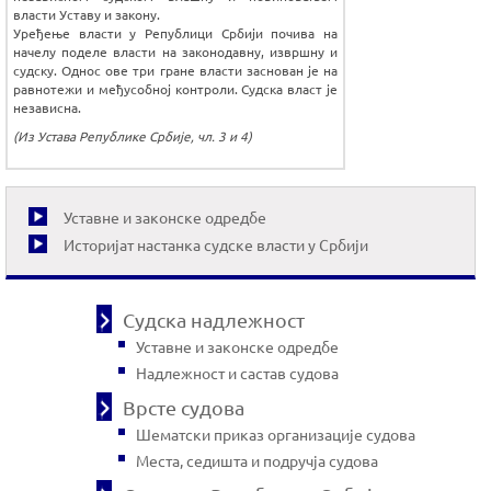
власти Уставу и закону.
Уређење власти у Републици Србији почива на
начелу поделе власти на законодавну, извршну и
судску. Однос ове три гране власти заснован је на
равнотежи и међусобној контроли. Судска власт је
независна.
(Из Устава Републике Србије, чл. 3 и 4)
Уставне и законске одредбе
Историјат настанка судске власти у Србији
Судска надлежност
Уставне и законске одредбе
Надлежност и састав судова
Врсте судова
Шематски приказ организације судова
Места, седишта и подручја судова