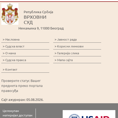
Република Србија
ВРХОВНИ
СУД
Немањина 9, 11000 Београд
>
>
Насловна
Јавност рада
>
>
Судска власт
Корисни линкови
>
>
О нама
Галерија слика
>
>
Судска пракса
Мапа сајта
>
Контакт
Проверите статус Вашег
предмета преко портала
правосуђа
Сајт ажуриран: 05.08.2026.
Целокупан
материјал доступан