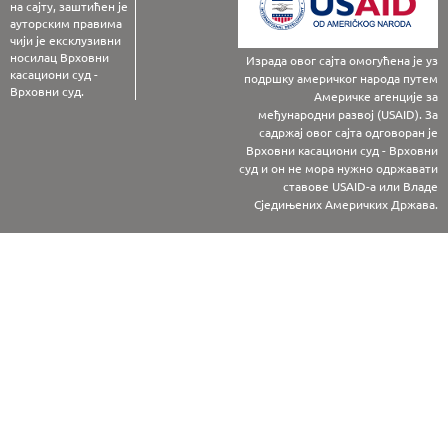
на сајту, заштићен је
ауторским правима
чији је ексклузивни
носилац Врховни
Израда овог сајта омогућена је уз
касациони суд -
подршку америчког народа путем
Врховни суд.
Америчке агенције за
међународни развој (USAID). За
садржај овог сајта одговоран је
Врховни касациони суд - Врховни
суд и он не мора нужно одржавати
ставове USAID-а или Владе
Сједињених Америчких Држава.