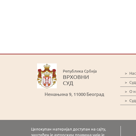
Република Србија
>
На
ВРХОВНИ
СУД
>
Суд
>
О 
Немањина 9, 11000 Београд
>
Суд
Целокупан материјал доступан на сајту,
заштићен је ауторским правима чији је