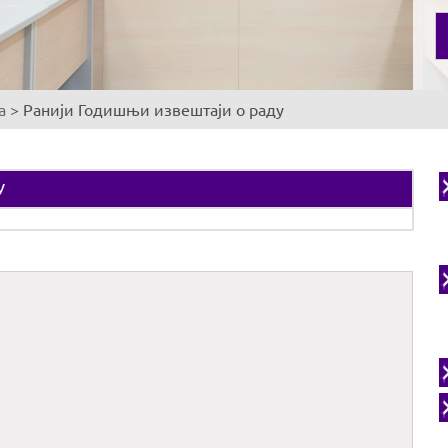
а
>
Ранији Годишњи извештаји о раду
У