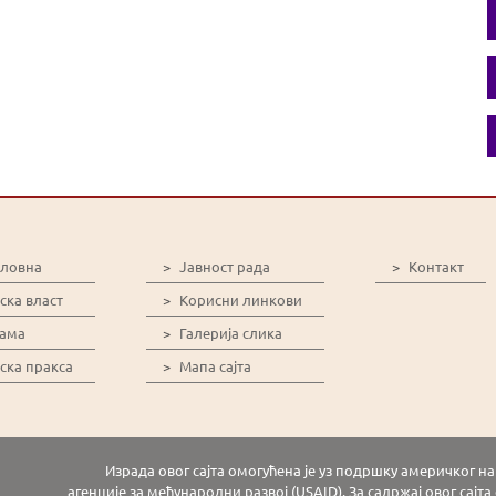
словна
>
Јавност рада
>
Контакт
ска власт
>
Корисни линкови
нама
>
Галерија слика
ска пракса
>
Мапа сајта
Израда овог сајта омогућена је уз подршку америчког 
агенције за међународни развој (USAID). За садржај овог сајт