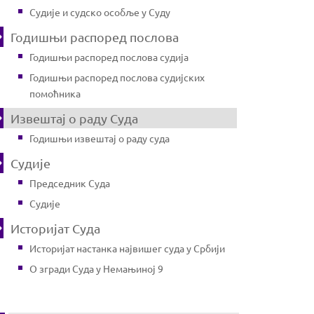
Судије и судско особље у Суду
Годишњи распоред послова
Годишњи распоред послова судија
Годишњи распоред послова судијских
помоћника
Извештај о раду Суда
Годишњи извештај о раду суда
Судије
Председник Суда
Судије
Историјат Суда
Историјат настанка највишег суда у Србији
О згради Суда у Немањиној 9